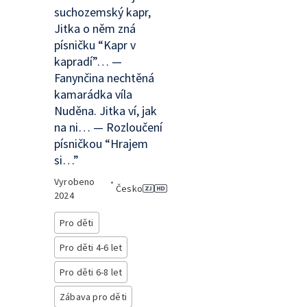
suchozemský kapr,
Jitka o něm zná
písničku “Kapr v
kapradí”… —
Fanynčina nechtěná
kamarádka víla
Nuděna. Jitka ví, jak
na ni… — Rozloučení
písničkou “Hrajem
si…”
Vyrobeno
•
Česko
2024
Pro děti
Pro děti 4-6 let
Pro děti 6-8 let
Zábava pro děti