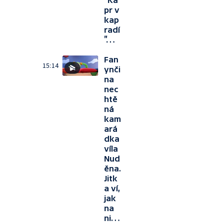
“Ka
pr v
kap
radí
”…
Fan
15:14
ynči
na
nec
htě
ná
kam
ará
dka
víla
Nud
ěna.
Jitk
a ví,
jak
na
ni…