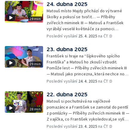
24. dubna 2025
Matouš místo Majdy přichází do výtvarné
školky a pokusí se tvořit… — Příběhy
29 min
zvířecích miminek III — Matouš a František
vyrábějí veselé květináče za pomoci
skořápek z velikonočních vajíček… —
Poslední vysílání
25. 4. 2025
na ČT :D
Cvoček astronautem — Veselé květináče +
obrázky + rozloučení
23. dubna 2025
František si hraje na “šípkového spícího
Františka” a Matouš ho zkouší vzbudit.
29 min
Pomůže lest — Příběhy zvířecích miminek III
— Matouš jako princezna, která nechce nosit
brýle… — Cvoček astronautem — Nestyďte
Poslední vysílání
24. 4. 2025
na ČT :D
se za své brýle a rozloučení
22. dubna 2025
Matouš si pochutnává na vajíčkové
pomazánce a František se zamotal do pentlí
28 min
z pomlázky — Příběhy zvířecích miminek III —
Z vajíčka, co František vykoledoval,se vylíhl
drak. Nejí princezny, ale miluje vajíčkovou
Poslední vysílání
23. 4. 2025
na ČT :D
pomazánku… — Cvoček astronautem —