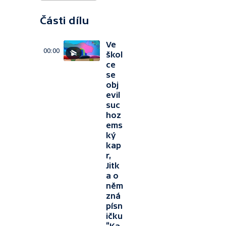
Části dílu
Ve
00:00
škol
ce
se
obj
evil
suc
hoz
ems
ký
kap
r,
Jitk
a o
něm
zná
písn
ičku