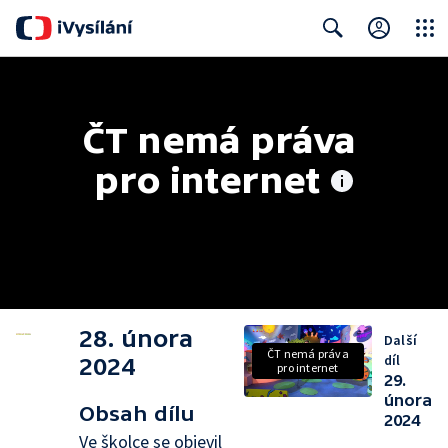
Close
Search
ČT nemá práva 
pro internet
28. února
Další
ČT nemá práva
díl
2024
pro internet
29.
února
Obsah dílu
2024
Ve školce se objevil