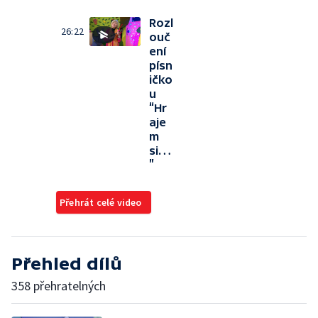
Rozl
26:22
ouč
ení
písn
ičko
u
“Hr
aje
m
si…
”
Přehrát celé video
Přehled dílů
358 přehratelných