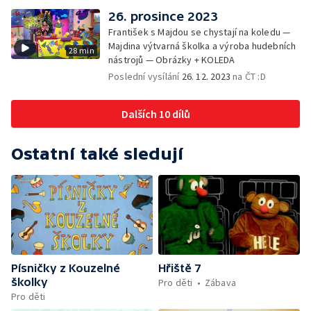
26. prosince 2023
František s Majdou se chystají na koledu —
Majdina výtvarná školka a výroba hudebních
28 min
nástrojů — Obrázky + KOLEDA
Poslední vysílání
26. 12. 2023
na ČT :D
Dalších 10 dílů
Ostatní také sledují
Písničky z Kouzelné
Hřiště 7
školky
Pro děti
Zábava
Pro děti