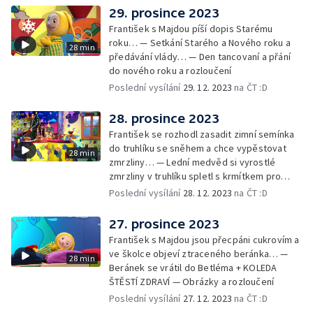
Rozloučení
29. prosince 2023
František s Majdou píší dopis Starému
roku… — Setkání Starého a Nového roku a
28 min
předávání vlády… — Den tancovaní a přání
do nového roku a rozloučení
Poslední vysílání
29. 12. 2023
na ČT :D
28. prosince 2023
František se rozhodl zasadit zimní semínka
do truhlíku se sněhem a chce vypěstovat
28 min
zmrzliny… — Lední medvěd si vyrostlé
zmrzliny v truhlíku spletl s krmítkem pro
medvědy… — Kompas od medvěda +
Poslední vysílání
28. 12. 2023
na ČT :D
obrázky + rozloučení
27. prosince 2023
František s Majdou jsou přecpáni cukrovím a
ve školce objeví ztraceného beránka… —
28 min
Beránek se vrátil do Betléma + KOLEDA
ŠTĚSTÍ ZDRAVÍ — Obrázky a rozloučení
Poslední vysílání
27. 12. 2023
na ČT :D