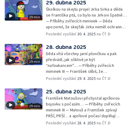
29. dubna 2025
Školkou na skejtu projel Jirka Sirka a děda
se Františka ptá, co bylo na Jirkovi špatně…
29 min
— Příběhy zvířecích miminek — Děda
upozornil, že skejťák Jirka neměl ochranné
pomůcky: helmu a chrániče pro
Poslední vysílání
30. 4. 2025
na ČT :D
bezpečnost… — Cvoček astronautem —
Obrázky a rozloučení
28. dubna 2025
Děda vítá všechny jarní písničkou a pak
předvádí, jak ošklivé je být
29 min
“nafoukancem”… — Příběhy zvířecích
miminek III — František slíbil, že
nafoukancem nikdy nebude a děda mu písní
Poslední vysílání
29. 4. 2025
na ČT :D
připomene,že sliby se musí plnit… —
Cvoček astronautem — Obrázky a
25. dubna 2025
rozloučení
František Matoušovi přichystal aprílovou
bojovku s počasím… — Příběhy zvířecích
29 min
miminek III — Matouš a František zpívají
PRŠÍ, PRŠÍ… a aprílové počasí doplňují
deštěm… — Cvoček astronautem —
Poslední vysílání
28. 4. 2025
na ČT :D
Obrázková listárna a rozloučení