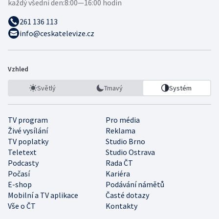
každý všední den:
8:00—16:00 hodin
261 136 113
info@ceskatelevize.cz
Vzhled
Světlý
Tmavý
Systém
TV program
Pro média
Živé vysílání
Reklama
TV poplatky
Studio Brno
Teletext
Studio Ostrava
Podcasty
Rada ČT
Počasí
Kariéra
E-shop
Podávání námětů
Mobilní a TV aplikace
Časté dotazy
Vše o ČT
Kontakty