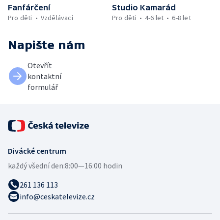
Fanfárčení
Studio Kamarád
Pro děti
Vzdělávací
Pro děti
4-6 let
6-8 let
Napište nám
Otevřít
kontaktní
formulář
Divácké centrum
každý všední den:
8:00—16:00 hodin
261 136 113
info@ceskatelevize.cz