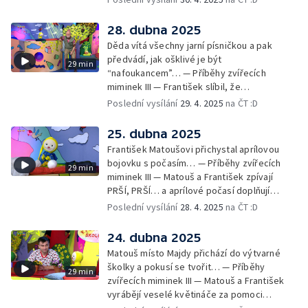
bezpečnost… — Cvoček astronautem —
Obrázky a rozloučení
28. dubna 2025
Děda vítá všechny jarní písničkou a pak
předvádí, jak ošklivé je být
29 min
“nafoukancem”… — Příběhy zvířecích
miminek III — František slíbil, že
nafoukancem nikdy nebude a děda mu písní
Poslední vysílání
29. 4. 2025
na ČT :D
připomene,že sliby se musí plnit… —
Cvoček astronautem — Obrázky a
25. dubna 2025
rozloučení
František Matoušovi přichystal aprílovou
bojovku s počasím… — Příběhy zvířecích
29 min
miminek III — Matouš a František zpívají
PRŠÍ, PRŠÍ… a aprílové počasí doplňují
deštěm… — Cvoček astronautem —
Poslední vysílání
28. 4. 2025
na ČT :D
Obrázková listárna a rozloučení
24. dubna 2025
Matouš místo Majdy přichází do výtvarné
školky a pokusí se tvořit… — Příběhy
29 min
zvířecích miminek III — Matouš a František
vyrábějí veselé květináče za pomoci