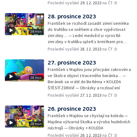
Poslední vysílání
29. 12. 2023
na ČT :D
28. prosince 2023
František se rozhodl zasadit zimní semínka
do truhlíku se sněhem a chce vypěstovat
28 min
zmrzliny… — Lední medvěd si vyrostlé
zmrzliny v truhlíku spletl s krmítkem pro
medvědy… — Kompas od medvěda +
Poslední vysílání
28. 12. 2023
na ČT :D
obrázky + rozloučení
27. prosince 2023
František s Majdou jsou přecpáni cukrovím a
ve školce objeví ztraceného beránka… —
28 min
Beránek se vrátil do Betléma + KOLEDA
ŠTĚSTÍ ZDRAVÍ — Obrázky a rozloučení
Poslední vysílání
27. 12. 2023
na ČT :D
26. prosince 2023
František s Majdou se chystají na koledu —
Majdina výtvarná školka a výroba hudebních
28 min
nástrojů — Obrázky + KOLEDA
Poslední vysílání
26. 12. 2023
na ČT :D