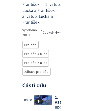
František — 2. vstup:
Lucka a František —
3. vstup: Lucka a
František
Vyrobeno
•
Česko
2019
Pro děti
Pro děti 4-6 let
Pro děti 6-8 let
Zábava pro děti
Části dílu
1.
00:00
vst
up: