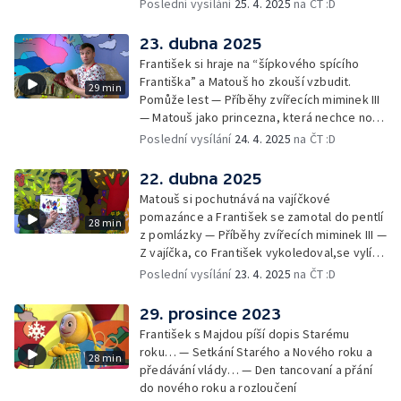
skořápek z velikonočních vajíček… —
Poslední vysílání
25. 4. 2025
na ČT :D
Cvoček astronautem — Veselé květináče +
obrázky + rozloučení
23. dubna 2025
František si hraje na “šípkového spícího
Františka” a Matouš ho zkouší vzbudit.
29 min
Pomůže lest — Příběhy zvířecích miminek III
— Matouš jako princezna, která nechce nosit
brýle… — Cvoček astronautem — Nestyďte
Poslední vysílání
24. 4. 2025
na ČT :D
se za své brýle a rozloučení
22. dubna 2025
Matouš si pochutnává na vajíčkové
pomazánce a František se zamotal do pentlí
28 min
z pomlázky — Příběhy zvířecích miminek III —
Z vajíčka, co František vykoledoval,se vylíhl
drak. Nejí princezny, ale miluje vajíčkovou
Poslední vysílání
23. 4. 2025
na ČT :D
pomazánku… — Cvoček astronautem —
Rozloučení
29. prosince 2023
František s Majdou píší dopis Starému
roku… — Setkání Starého a Nového roku a
28 min
předávání vlády… — Den tancovaní a přání
do nového roku a rozloučení