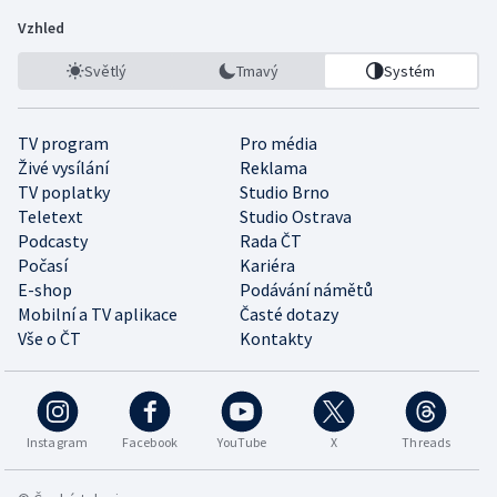
Vzhled
Světlý
Tmavý
Systém
TV program
Pro média
Živé vysílání
Reklama
TV poplatky
Studio Brno
Teletext
Studio Ostrava
Podcasty
Rada ČT
Počasí
Kariéra
E-shop
Podávání námětů
Mobilní a TV aplikace
Časté dotazy
Vše o ČT
Kontakty
Instagram
Facebook
YouTube
X
Threads