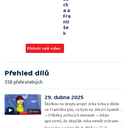
ck
a a
Fra
nti
še
k
Přehrát celé video
Přehled dílů
358 přehratelných
29. dubna 2025
Školkou na skejtu projel Jirka Sirka a děda
se Františka ptá, co bylo na Jirkovi špatně…
29 min
— Příběhy zvířecích miminek — Děda
upozornil, že skejťák Jirka neměl ochranné
pomůcky: helmu a chrániče pro
Poslední vysílání
30. 4. 2025
na ČT :D