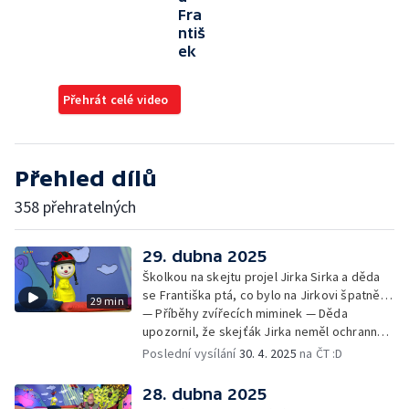
Fra
ntiš
ek
Přehrát celé video
Přehled dílů
358 přehratelných
29. dubna 2025
Školkou na skejtu projel Jirka Sirka a děda
se Františka ptá, co bylo na Jirkovi špatně…
29 min
— Příběhy zvířecích miminek — Děda
upozornil, že skejťák Jirka neměl ochranné
pomůcky: helmu a chrániče pro
Poslední vysílání
30. 4. 2025
na ČT :D
bezpečnost… — Cvoček astronautem —
Obrázky a rozloučení
28. dubna 2025