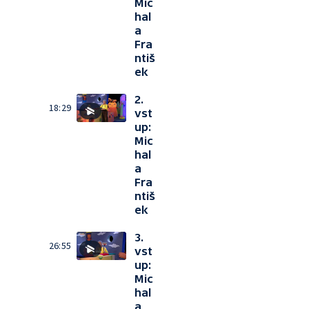
Mic
hal
a
Fra
ntiš
ek
2.
18:29
vst
up:
Mic
hal
a
Fra
ntiš
ek
3.
26:55
vst
up:
Mic
hal
a