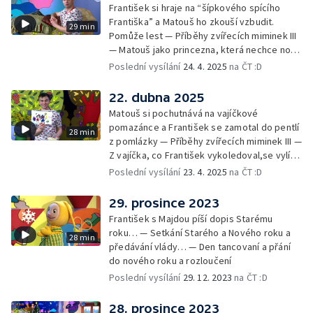
František si hraje na “šípkového spícího
Františka” a Matouš ho zkouší vzbudit.
29 min
Pomůže lest — Příběhy zvířecích miminek III
— Matouš jako princezna, která nechce nosit
brýle… — Cvoček astronautem — Nestyďte
Poslední vysílání
24. 4. 2025
na ČT :D
se za své brýle a rozloučení
22. dubna 2025
Matouš si pochutnává na vajíčkové
pomazánce a František se zamotal do pentlí
28 min
z pomlázky — Příběhy zvířecích miminek III —
Z vajíčka, co František vykoledoval,se vylíhl
drak. Nejí princezny, ale miluje vajíčkovou
Poslední vysílání
23. 4. 2025
na ČT :D
pomazánku… — Cvoček astronautem —
Rozloučení
29. prosince 2023
František s Majdou píší dopis Starému
roku… — Setkání Starého a Nového roku a
28 min
předávání vlády… — Den tancovaní a přání
do nového roku a rozloučení
Poslední vysílání
29. 12. 2023
na ČT :D
28. prosince 2023