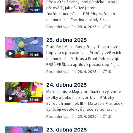
Děda vítá všechny jarní písničkou a pak
předvádí, jak ošklivé je být
29 min
“nafoukancem”… — Příběhy zvířecích
miminek III — František slíbil, že
nafoukancem nikdy nebude a děda mu písní
Poslední vysílání
29. 4. 2025
na ČT :D
připomene,že sliby se musí plnit… —
Cvoček astronautem — Obrázky a
25. dubna 2025
rozloučení
František Matoušovi přichystal aprílovou
bojovku s počasím… — Příběhy zvířecích
29 min
miminek III — Matouš a František zpívají
PRŠÍ, PRŠÍ… a aprílové počasí doplňují
deštěm… — Cvoček astronautem —
Poslední vysílání
28. 4. 2025
na ČT :D
Obrázková listárna a rozloučení
24. dubna 2025
Matouš místo Majdy přichází do výtvarné
školky a pokusí se tvořit… — Příběhy
29 min
zvířecích miminek III — Matouš a František
vyrábějí veselé květináče za pomoci
skořápek z velikonočních vajíček… —
Poslední vysílání
25. 4. 2025
na ČT :D
Cvoček astronautem — Veselé květináče +
obrázky + rozloučení
23. dubna 2025