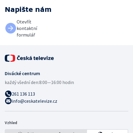
Napište nám
Otevřít
kontaktní
formulář
Divácké centrum
každý všední den:
8:00—16:00 hodin
261 136 113
info@ceskatelevize.cz
Vzhled