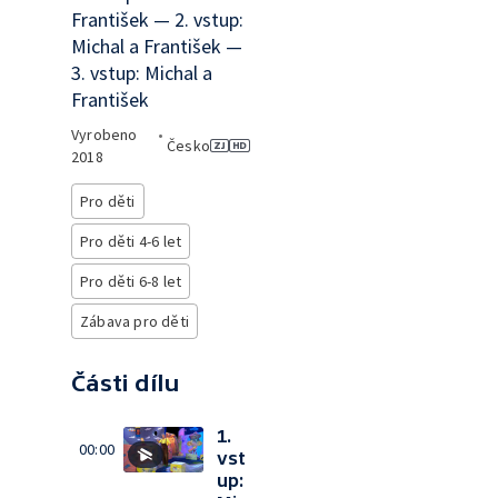
František — 2. vstup:
Michal a František —
3. vstup: Michal a
František
Vyrobeno
•
Česko
2018
Pro děti
Pro děti 4-6 let
Pro děti 6-8 let
Zábava pro děti
Části dílu
1.
00:00
vst
up: