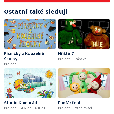
Ostatní také sledují
Písničky z Kouzelné
Hřiště 7
školky
Pro děti
Zábava
Pro děti
Studio Kamarád
Fanfárčení
Pro děti
4-6 let
6-8 let
Pro děti
Vzdělávací