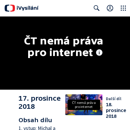
Close
Search
ČT nemá práva 
pro internet
17. prosince
Další díl
ČT nemá práva
18.
2018
pro internet
prosince
2018
Obsah dílu
1. vstup: Michal a