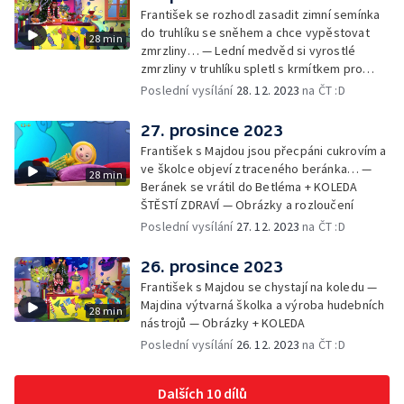
František se rozhodl zasadit zimní semínka
do truhlíku se sněhem a chce vypěstovat
28 min
zmrzliny… — Lední medvěd si vyrostlé
zmrzliny v truhlíku spletl s krmítkem pro
medvědy… — Kompas od medvěda +
Poslední vysílání
28. 12. 2023
na ČT :D
obrázky + rozloučení
27. prosince 2023
František s Majdou jsou přecpáni cukrovím a
ve školce objeví ztraceného beránka… —
28 min
Beránek se vrátil do Betléma + KOLEDA
ŠTĚSTÍ ZDRAVÍ — Obrázky a rozloučení
Poslední vysílání
27. 12. 2023
na ČT :D
26. prosince 2023
František s Majdou se chystají na koledu —
Majdina výtvarná školka a výroba hudebních
28 min
nástrojů — Obrázky + KOLEDA
Poslední vysílání
26. 12. 2023
na ČT :D
Dalších 10 dílů