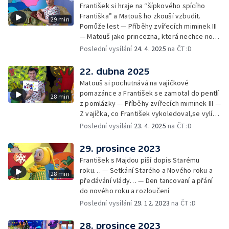
František si hraje na “šípkového spícího
Františka” a Matouš ho zkouší vzbudit.
29 min
Pomůže lest — Příběhy zvířecích miminek III
— Matouš jako princezna, která nechce nosit
brýle… — Cvoček astronautem — Nestyďte
Poslední vysílání
24. 4. 2025
na ČT :D
se za své brýle a rozloučení
22. dubna 2025
Matouš si pochutnává na vajíčkové
pomazánce a František se zamotal do pentlí
28 min
z pomlázky — Příběhy zvířecích miminek III —
Z vajíčka, co František vykoledoval,se vylíhl
drak. Nejí princezny, ale miluje vajíčkovou
Poslední vysílání
23. 4. 2025
na ČT :D
pomazánku… — Cvoček astronautem —
Rozloučení
29. prosince 2023
František s Majdou píší dopis Starému
roku… — Setkání Starého a Nového roku a
28 min
předávání vlády… — Den tancovaní a přání
do nového roku a rozloučení
Poslední vysílání
29. 12. 2023
na ČT :D
28. prosince 2023