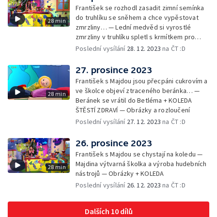
František se rozhodl zasadit zimní semínka
do truhlíku se sněhem a chce vypěstovat
28 min
zmrzliny… — Lední medvěd si vyrostlé
zmrzliny v truhlíku spletl s krmítkem pro
medvědy… — Kompas od medvěda +
Poslední vysílání
28. 12. 2023
na ČT :D
obrázky + rozloučení
27. prosince 2023
František s Majdou jsou přecpáni cukrovím a
ve školce objeví ztraceného beránka… —
28 min
Beránek se vrátil do Betléma + KOLEDA
ŠTĚSTÍ ZDRAVÍ — Obrázky a rozloučení
Poslední vysílání
27. 12. 2023
na ČT :D
26. prosince 2023
František s Majdou se chystají na koledu —
Majdina výtvarná školka a výroba hudebních
28 min
nástrojů — Obrázky + KOLEDA
Poslední vysílání
26. 12. 2023
na ČT :D
Dalších 10 dílů