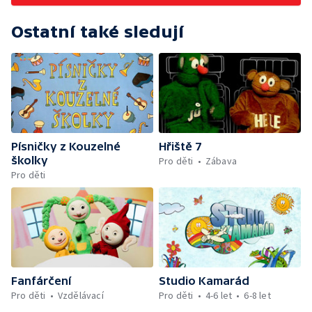
Ostatní také sledují
Písničky z Kouzelné
Hřiště 7
školky
Pro děti
Zábava
Pro děti
Fanfárčení
Studio Kamarád
Pro děti
Vzdělávací
Pro děti
4-6 let
6-8 let