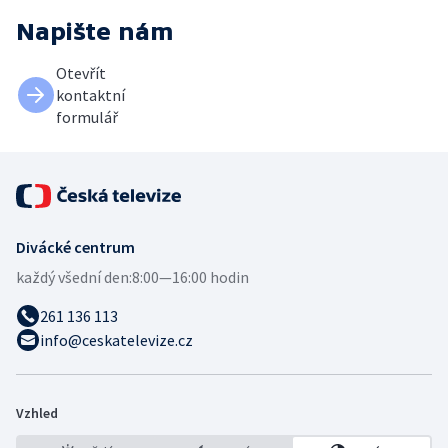
Napište nám
Otevřít
kontaktní
formulář
Divácké centrum
každý všední den:
8:00—16:00 hodin
261 136 113
info@ceskatelevize.cz
Vzhled