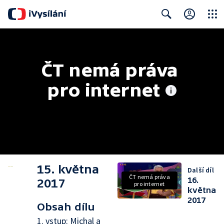
Close
Search
ČT nemá práva 
pro internet
15. května
Další díl
ČT nemá práva
16.
2017
pro internet
května
2017
Obsah dílu
1. vstup: Michal a