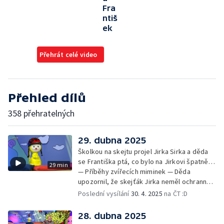
Fra
ntiš
ek
Přehrát celé video
Přehled dílů
358 přehratelných
29. dubna 2025
Školkou na skejtu projel Jirka Sirka a děda
se Františka ptá, co bylo na Jirkovi špatně…
29 min
— Příběhy zvířecích miminek — Děda
upozornil, že skejťák Jirka neměl ochranné
pomůcky: helmu a chrániče pro
Poslední vysílání
30. 4. 2025
na ČT :D
bezpečnost… — Cvoček astronautem —
Obrázky a rozloučení
28. dubna 2025