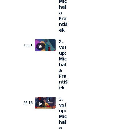
Mic
hal
a
Fra
ntiš
ek
2.
15:31
vst
up:
Mic
hal
a
Fra
ntiš
ek
3.
26:16
vst
up:
Mic
hal
a