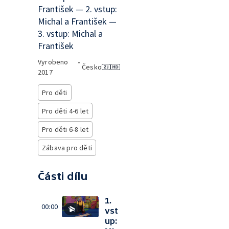
František — 2. vstup:
Michal a František —
3. vstup: Michal a
František
Vyrobeno
•
Česko
2017
Pro děti
Pro děti 4-6 let
Pro děti 6-8 let
Zábava pro děti
Části dílu
1.
00:00
vst
up: