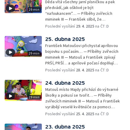
Děda vítá všechny jarní písničkou a pak
předvádí, jak ošklivé je být
29 min
“nafoukancem”… — Příběhy zvířecích
miminek III — František slíbil, že
nafoukancem nikdy nebude a děda mu písní
Poslední vysílání
29. 4. 2025
na ČT :D
připomene,že sliby se musí plnit… —
Cvoček astronautem — Obrázky a
25. dubna 2025
rozloučení
František Matoušovi přichystal aprílovou
bojovku s počasím… — Příběhy zvířecích
29 min
miminek III — Matouš a František zpívají
PRŠÍ, PRŠÍ… a aprílové počasí doplňují
deštěm… — Cvoček astronautem —
Poslední vysílání
28. 4. 2025
na ČT :D
Obrázková listárna a rozloučení
24. dubna 2025
Matouš místo Majdy přichází do výtvarné
školky a pokusí se tvořit… — Příběhy
29 min
zvířecích miminek III — Matouš a František
vyrábějí veselé květináče za pomoci
skořápek z velikonočních vajíček… —
Poslední vysílání
25. 4. 2025
na ČT :D
Cvoček astronautem — Veselé květináče +
obrázky + rozloučení
23. dubna 2025