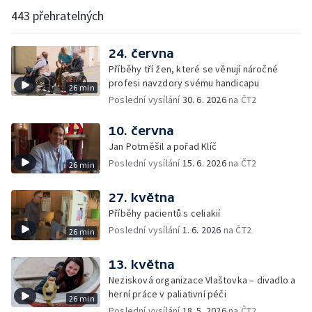
443 přehratelných
24. června
Příběhy tří žen, které se věnují náročné
profesi navzdory svému handicapu
26 min
Poslední vysílání
30. 6. 2026
na ČT2
10. června
Jan Potměšil a pořad Klíč
Poslední vysílání
15. 6. 2026
na ČT2
26 min
27. května
Příběhy pacientů s celiakií
Poslední vysílání
1. 6. 2026
na ČT2
26 min
13. května
Nezisková organizace Vlaštovka – divadlo a
herní práce v paliativní péči
26 min
Poslední vysílání
18. 5. 2026
na ČT2