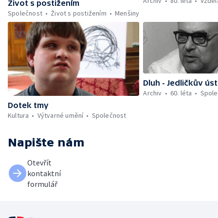
Archiv
80. léta
Vzděl
Život s postižením
Společnost
Život s postižením
Menšiny
Dluh - Jedličkův ús
Archiv
60. léta
Spole
Dotek tmy
Kultura
Výtvarné umění
Společnost
Napište nám
Otevřít
kontaktní
formulář