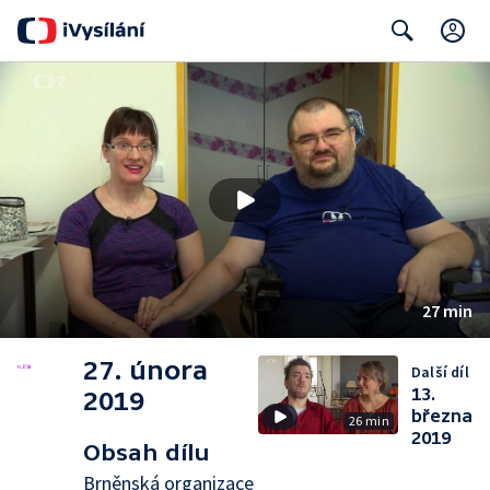
C
Search
27 min
27. února
Další díl
13.
2019
března
26 min
2019
Obsah dílu
Brněnská organizace