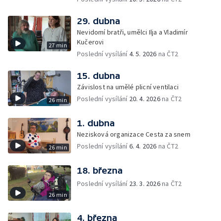
29. dubna
Nevidomí bratři, umělci Ilja a Vladimír
Kučerovi
27 min
Poslední vysílání
4. 5. 2026
na ČT2
15. dubna
Závislost na umělé plicní ventilaci
Poslední vysílání
20. 4. 2026
na ČT2
26 min
1. dubna
Nezisková organizace Cesta za snem
Poslední vysílání
6. 4. 2026
na ČT2
26 min
18. března
Poslední vysílání
23. 3. 2026
na ČT2
26 min
4. března