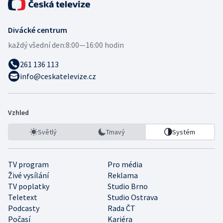
Divácké centrum
každý všední den:
8:00—16:00 hodin
261 136 113
info@ceskatelevize.cz
Vzhled
Světlý
Tmavý
Systém
TV program
Pro média
Živé vysílání
Reklama
TV poplatky
Studio Brno
Teletext
Studio Ostrava
Podcasty
Rada ČT
Počasí
Kariéra