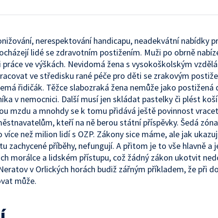
onižování, nerespektování handicapu, neadekvátní nabídky p
rocházejí lidé se zdravotním postižením. Muži po obrně nabízej
i práce ve výškách. Nevidomá žena s vysokoškolským vzděl
acovat ve středisku rané péče pro děti se zrakovým postiž
emá řidičák. Těžce slabozraká žena nemůže jako postižená d
íka v nemocnici. Další musí jen skládat pastelky či plést koší
u mzdu a mnohdy se k tomu přidává ještě povinnost vracet
stnavatelům, kteří na ně berou státní příspěvky. Šedá zóna
o více než milion lidí s OZP. Zákony sice máme, ale jak ukazuj
 zachycené příběhy, nefungují. A přitom je to vše hlavně a j
ejich morálce a lidském přístupu, což žádný zákon ukotvit ne
Neratov v Orlických horách budiž zářným příkladem, že při do
ovat může.
í