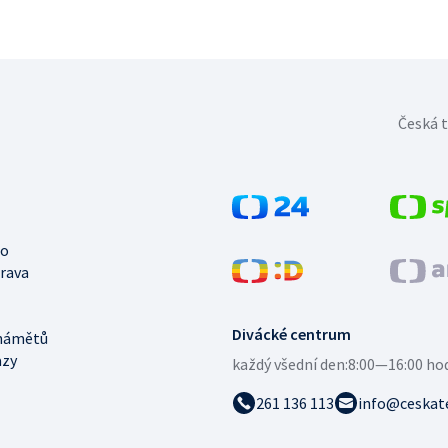
Česká t
no
trava
Divácké centrum
námětů
azy
každý všední den:
8:00—16:00 ho
261 136 113
info@ceskate