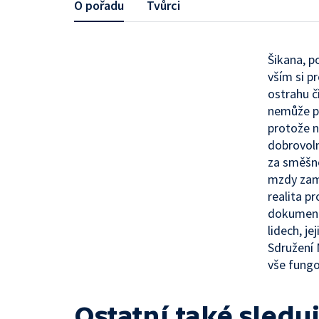
O pořadu
Tvůrci
Šikana, p
vším si p
ostrahu č
nemůže pr
protože n
dobrovoln
za směšno
mzdy zamě
realita pr
dokumentu
lidech, j
Sdružení 
vše fung
Ostatní také sleduj