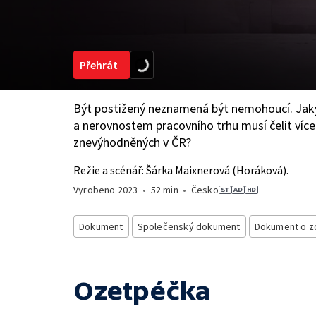
Přehrát
Být postižený neznamená být nemohoucí. J
a nerovnostem pracovního trhu musí čelit více
znevýhodněných v ČR?
Režie a scénář: Šárka Maixnerová (Horáková).
Vyrobeno
2023
•
52 min
•
Česko
Dokument
Společenský dokument
Dokument o z
Ozetpéčka