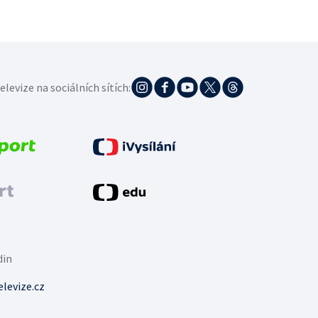
elevize na sociálních sítích:
din
levize.cz