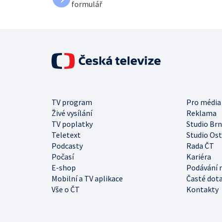
formulář
TV program
Pro média
Živé vysílání
Reklama
TV poplatky
Studio Br
Teletext
Studio Os
Podcasty
Rada ČT
Počasí
Kariéra
E-shop
Podávání 
Mobilní a TV aplikace
Časté dot
Vše o ČT
Kontakty