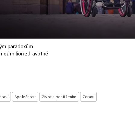
akým paradoxům
 než milion zdravotně
draví
Společnost
Život s postižením
Zdraví