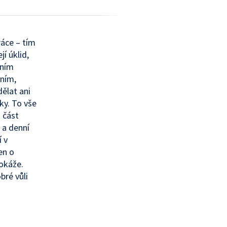
ráce – tím
í úklid,
áním
ením,
ělat ani
ky. To vše
 část
 a denní
í v
en o
dokáže.
bré vůli