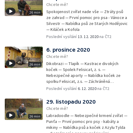
Chcete mě?
Spokojenost zvířat nade vše — Ztráty psů
26 min
ze zahrad — První pomoc pro psa - Vánoce a
Silvestr — Nabídka psů ze Starých Hodějovic
— Kiláček a Kofola
Poslední vysílání
13. 12. 2020
na ČT2
6. prosince 2020
Chcete mě?
Dikobrazi — Tlapík — Kastrace divokých
26 min
koček — Spolek Felisicat, z. s. —
Nebezpečné aporty — Nabídka koček ze
spolku Felisicat, z.s. — Záchráněná
labradorka Terezka
Poslední vysílání
6. 12. 2020
na ČT2
29. listopadu 2020
Chcete mě?
Labradoodle — Nebezpečné krmení zvířat —
26 min
Punťa — První pomoc pro psy - kabáty a
mikiny — Nabídka psů a koček z Azylu Tylda