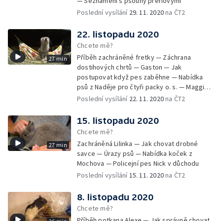
— Seznámení s psouny prériovými
Poslední vysílání
29. 11. 2020
na ČT2
22. listopadu 2020
Chcete mě?
Příběh zachráněné fretky — Záchrana
27 min
dostihových chrtů — Gaston — Jak
postupovat když pes zaběhne — Nabídka
psů z Naděje pro čtyři packy o. s. — Maggie -
aktivní stáří v kočárku
Poslední vysílání
22. 11. 2020
na ČT2
15. listopadu 2020
Chcete mě?
Zachráněná Lilinka — Jak chovat drobné
27 min
savce — Úrazy psů — Nabídka koček z
Mochova — Policejní pes Nick v důchodu
Poslední vysílání
15. 11. 2020
na ČT2
8. listopadu 2020
Chcete mě?
Příběh potkana Alexe — Jak správně chovat