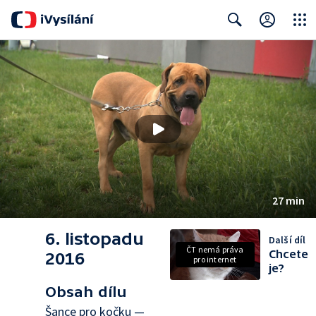
Close
Search
27 min
6. listopadu
Další díl
ČT nemá práva
Chcete
2016
pro internet
je?
Obsah dílu
Šance pro kočku —