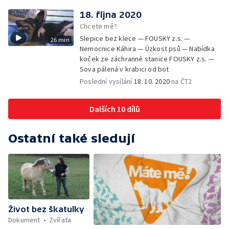
18. října 2020
Chcete mě?
Slepice bez klece — FOUSKY z.s. —
26 min
Nemocnice Káhira — Úzkost psů — Nabídka
koček ze záchranné stanice FOUSKY z.s. —
Sova pálená v krabici od bot
Poslední vysílání
18. 10. 2020
na ČT2
Dalších 10 dílů
Ostatní také sledují
Život bez škatulky
Dokument
Zvířata