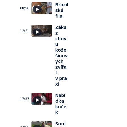
Brazil
08:56
ská
fila
Záka
12:21
z
chov
u
kože
šinov
ých
zvířa
t
v pra
xi
Nabí
17:37
dka
koče
k
Sout