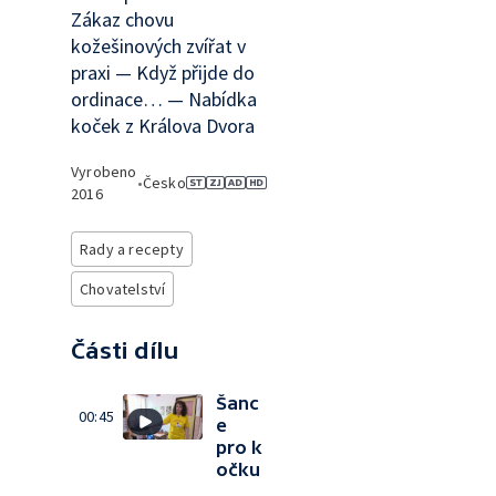
Zákaz chovu
kožešinových zvířat v
praxi — Když přijde do
ordinace… — Nabídka
koček z Králova Dvora
Vyrobeno
•
Česko
2016
Rady a recepty
Chovatelství
Části dílu
Šanc
00:45
e
pro k
očku