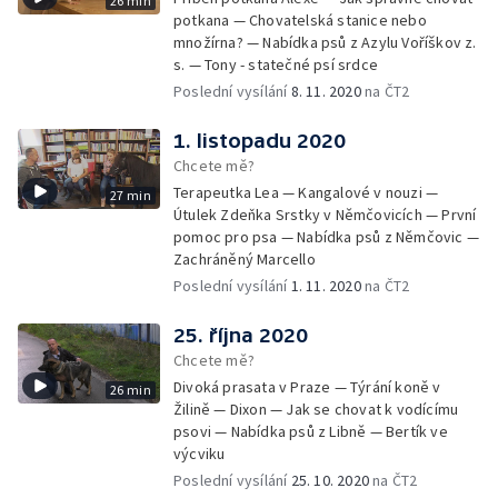
26 min
potkana — Chovatelská stanice nebo
množírna? — Nabídka psů z Azylu Voříškov z.
s. — Tony - statečné psí srdce
Poslední vysílání
8. 11. 2020
na ČT2
1. listopadu 2020
Chcete mě?
Terapeutka Lea — Kangalové v nouzi —
27 min
Útulek Zdeňka Srstky v Němčovicích — První
pomoc pro psa — Nabídka psů z Němčovic —
Zachráněný Marcello
Poslední vysílání
1. 11. 2020
na ČT2
25. října 2020
Chcete mě?
Divoká prasata v Praze — Týrání koně v
26 min
Žilině — Dixon — Jak se chovat k vodícímu
psovi — Nabídka psů z Libně — Bertík ve
výcviku
Poslední vysílání
25. 10. 2020
na ČT2