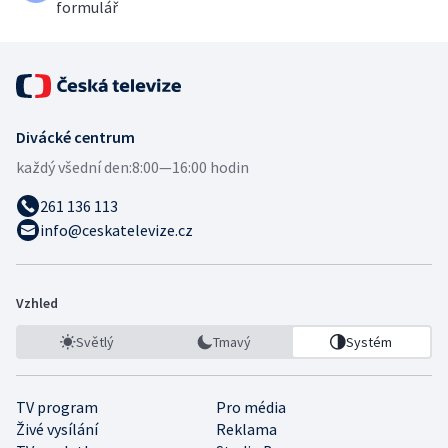
formulář
Divácké centrum
každý všední den:
8:00—16:00 hodin
261 136 113
info@ceskatelevize.cz
Vzhled
Světlý
Tmavý
Systém
TV program
Pro média
Živé vysílání
Reklama