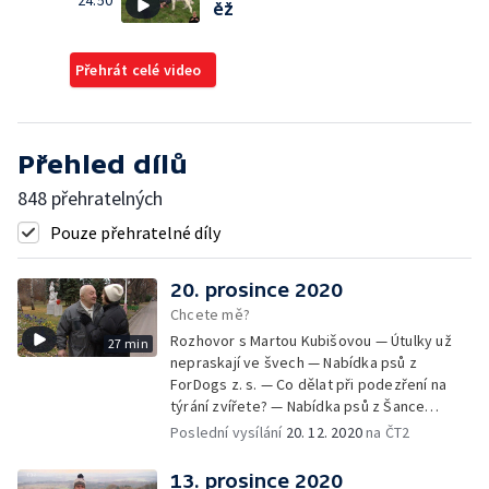
24:50
ěž
Přehrát celé video
Přehled dílů
848 přehratelných
Pouze přehratelné díly
20. prosince 2020
Chcete mě?
Rozhovor s Martou Kubišovou — Útulky už
27 min
nepraskají ve švech — Nabídka psů z
ForDogs z. s. — Co dělat při podezření na
týrání zvířete? — Nabídka psů z Šance
zvířatům — Rozloučení
Poslední vysílání
20. 12. 2020
na ČT2
13. prosince 2020