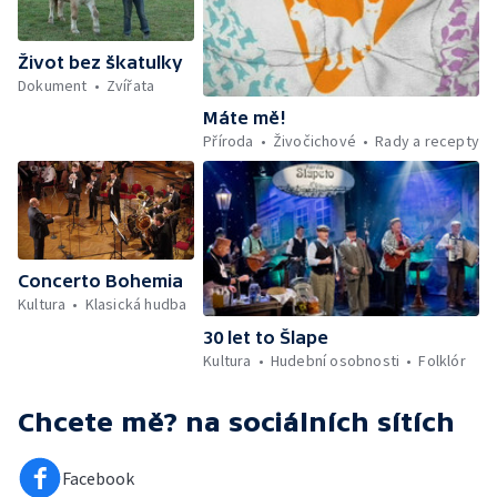
Život bez škatulky
Dokument
Zvířata
Máte mě!
Příroda
Živočichové
Rady a recepty
Concerto Bohemia
Kultura
Klasická hudba
30 let to Šlape
Kultura
Hudební osobnosti
Folklór
Chcete mě?
na sociálních sítích
Facebook