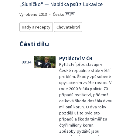
„Sluníčko“ — Nabídka psů z Lukavice
Vyrobeno
2013
•
Česko
Rady a recepty
Chovatelství
Části dílu
Pytláctví v ČR
00:34
Pytláctví představuje v
České republice stále větší
problém. Škody způsobené
upytlačením zvěře rostou. V
roce 2000 řešila policie 70
případů pytláctví, přičemž
celková škoda dosáhla dvou
milionů korun. O dva roky
později už to bylo sto
případů a škoda téměř za
čtyři miliony korun.
Způsoby pytláků jsou