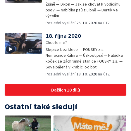
Žilině — Dixon — Jak se chovat k vodícímu
psovi — Nabídka psů z Libně — Bertík ve
výcviku
Poslední vysílání
25. 10. 2020
na ČT2
18. října 2020
Chcete mě?
Slepice bez klece — FOUSKY z.s. —
26 min
Nemocnice Káhira — Úzkost psů — Nabídka
koček ze záchranné stanice FOUSKY z.s. —
Sova pálená v krabici od bot
Poslední vysílání
18. 10. 2020
na ČT2
Dalších 10 dílů
Ostatní také sledují