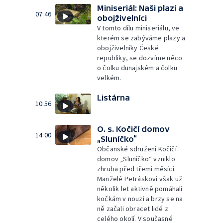
Miniseriál: Naši plazi a
07:46
obojživelníci
V tomto dílu miniseriálu, ve
kterém se zabýváme plazy a
obojživelníky České
republiky, se dozvíme něco
o čolku dunajském a čolku
velkém.
Listárna
10:56
O. s. Kočičí domov
14:00
„Sluníčko“
Občanské sdružení Kočíčí
domov „Sluníčko“ vzniklo
zhruba před třemi měsíci.
Manželé Petráskovi však už
několik let aktivně pomáhali
kočkám v nouzi a brzy se na
ně začali obracet lidé z
celého okolí. V současné