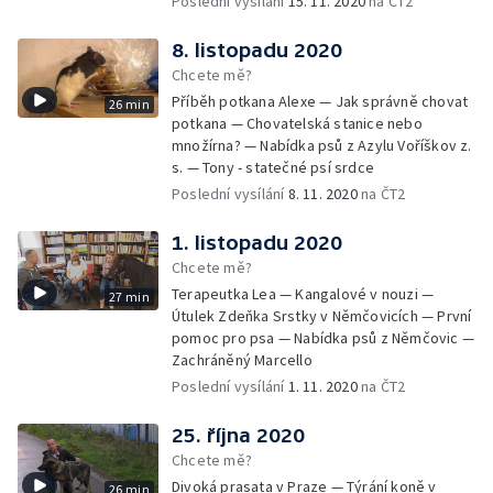
Poslední vysílání
15. 11. 2020
na ČT2
8. listopadu 2020
Chcete mě?
Příběh potkana Alexe — Jak správně chovat
26 min
potkana — Chovatelská stanice nebo
množírna? — Nabídka psů z Azylu Voříškov z.
s. — Tony - statečné psí srdce
Poslední vysílání
8. 11. 2020
na ČT2
1. listopadu 2020
Chcete mě?
Terapeutka Lea — Kangalové v nouzi —
27 min
Útulek Zdeňka Srstky v Němčovicích — První
pomoc pro psa — Nabídka psů z Němčovic —
Zachráněný Marcello
Poslední vysílání
1. 11. 2020
na ČT2
25. října 2020
Chcete mě?
Divoká prasata v Praze — Týrání koně v
26 min