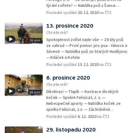
týrání zvířete? — Nabídka psů z Šance
zvířatům — Rozloučení
Poslední vysílání
20. 12. 2020
na ČT2
13. prosince 2020
Chcete mě?
Spokojenost zvířat nade vše — Ztráty psů
26 min
ze zahrad — První pomoc pro psa - Vánoce a
Silvestr — Nabídka psů ze Starých Hodějovic
— Kiláček a Kofola
Poslední vysílání
13. 12. 2020
na ČT2
6. prosince 2020
Chcete mě?
Dikobrazi — Tlapík — Kastrace divokých
26 min
koček — Spolek Felisicat, z. s. —
Nebezpečné aporty — Nabídka koček ze
spolku Felisicat, z.s. — Záchráněná
labradorka Terezka
Poslední vysílání
6. 12. 2020
na ČT2
29. listopadu 2020