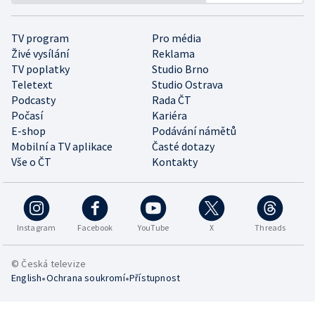
TV program
Pro média
Živé vysílání
Reklama
TV poplatky
Studio Brno
Teletext
Studio Ostrava
Podcasty
Rada ČT
Počasí
Kariéra
E-shop
Podávání námětů
Mobilní a TV aplikace
Časté dotazy
Vše o ČT
Kontakty
Instagram
Facebook
YouTube
X
Threads
© Česká televize
•
•
English
Ochrana soukromí
Přístupnost