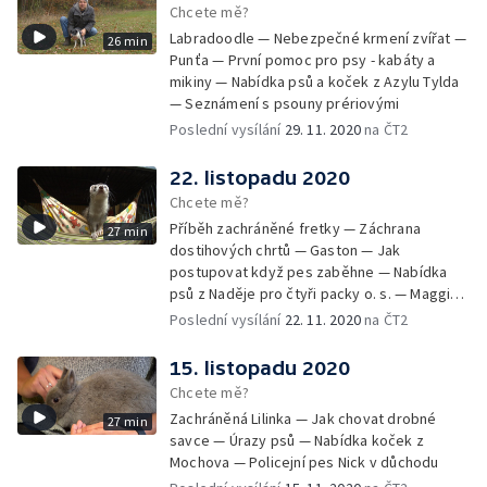
Chcete mě?
Labradoodle — Nebezpečné krmení zvířat —
26 min
Punťa — První pomoc pro psy - kabáty a
mikiny — Nabídka psů a koček z Azylu Tylda
— Seznámení s psouny prériovými
Poslední vysílání
29. 11. 2020
na ČT2
22. listopadu 2020
Chcete mě?
Příběh zachráněné fretky — Záchrana
27 min
dostihových chrtů — Gaston — Jak
postupovat když pes zaběhne — Nabídka
psů z Naděje pro čtyři packy o. s. — Maggie -
aktivní stáří v kočárku
Poslední vysílání
22. 11. 2020
na ČT2
15. listopadu 2020
Chcete mě?
Zachráněná Lilinka — Jak chovat drobné
27 min
savce — Úrazy psů — Nabídka koček z
Mochova — Policejní pes Nick v důchodu