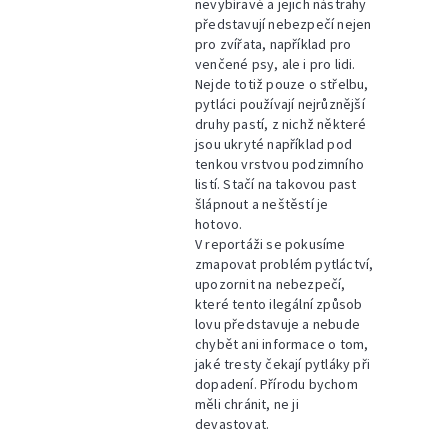
nevybíravé a jejich nástrahy
představují nebezpečí nejen
pro zvířata, například pro
venčené psy, ale i pro lidi.
Nejde totiž pouze o střelbu,
pytláci používají nejrůznější
druhy pastí, z nichž některé
jsou ukryté například pod
tenkou vrstvou podzimního
listí. Stačí na takovou past
šlápnout a neštěstí je
hotovo.
V reportáži se pokusíme
zmapovat problém pytláctví,
upozornit na nebezpečí,
které tento ilegální způsob
lovu představuje a nebude
chybět ani informace o tom,
jaké tresty čekají pytláky při
dopadení. Přírodu bychom
měli chránit, ne ji
devastovat.