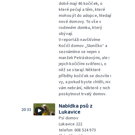
době mají 46 kočiček, o
které pečují a těm, které
mohou jít do adopce, hledají
nové domovy. To vše v
rodinném domku, který
obývají.
V reportáži navštívíme
Kočičí domov „Sluníčko“ a
seznámíme se nejen s
manželi Petráskovými, ale i
jejich kočičími svěřenci, o
něž se starají. Některé
příběhy kočiček se dozvíte i
vy, a pokud byste chtěli, nic
vám nebrání, některé z nich
poskytnout trvalý domov.
Nabídka psů z
20:33
Lukavice
Psí domov
Lukavice 222
telefon: 608 524 973