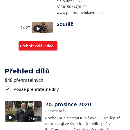
číslo účtu: 35 –
6388150247/0100
www.psidomovlukavice.cz
Soutěž
24:27
Přehrát celé video
Přehled dílů
848 přehratelných
Pouze přehratelné díly
20. prosince 2020
Chcete mě?
Rozhovor s Martou Kubišovou — Útulky už
27 min
nepraskají ve švech — Nabídka psů z
ForDogs z. s. — Co dělat při podezření na