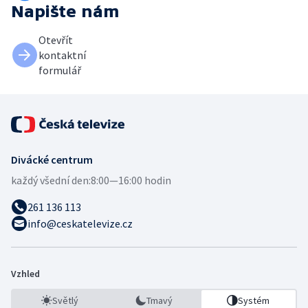
Napište nám
Otevřít
kontaktní
formulář
Divácké centrum
každý všední den:
8:00—16:00 hodin
261 136 113
info@ceskatelevize.cz
Vzhled
Světlý
Tmavý
Systém