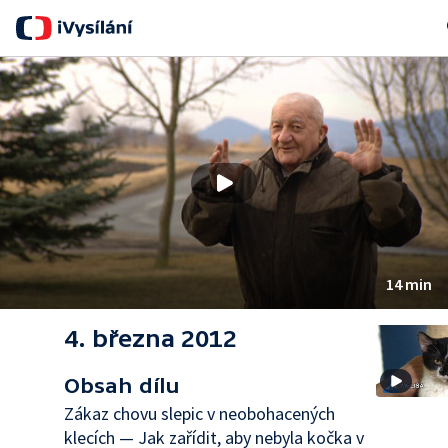
Se
14 min
4. března 2012
Obsah dílu
Zákaz chovu slepic v neobohacených
klecích — Jak zařídit, aby nebyla kočka v