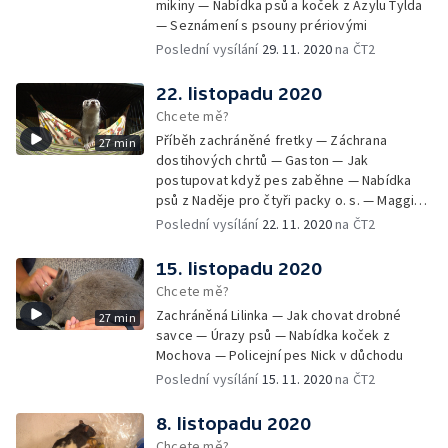
mikiny — Nabídka psů a koček z Azylu Tylda
— Seznámení s psouny prériovými
Poslední vysílání
29. 11. 2020
na ČT2
22. listopadu 2020
Chcete mě?
Příběh zachráněné fretky — Záchrana
27 min
dostihových chrtů — Gaston — Jak
postupovat když pes zaběhne — Nabídka
psů z Naděje pro čtyři packy o. s. — Maggie -
aktivní stáří v kočárku
Poslední vysílání
22. 11. 2020
na ČT2
15. listopadu 2020
Chcete mě?
Zachráněná Lilinka — Jak chovat drobné
27 min
savce — Úrazy psů — Nabídka koček z
Mochova — Policejní pes Nick v důchodu
Poslední vysílání
15. 11. 2020
na ČT2
8. listopadu 2020
Chcete mě?