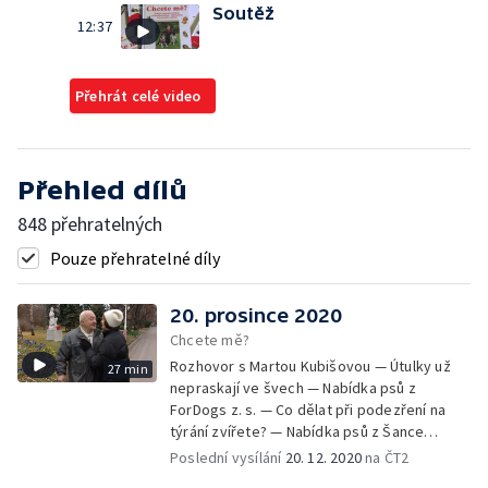
Soutěž
12:37
Přehrát celé video
Přehled dílů
848 přehratelných
Pouze přehratelné díly
20. prosince 2020
Chcete mě?
Rozhovor s Martou Kubišovou — Útulky už
27 min
nepraskají ve švech — Nabídka psů z
ForDogs z. s. — Co dělat při podezření na
týrání zvířete? — Nabídka psů z Šance
zvířatům — Rozloučení
Poslední vysílání
20. 12. 2020
na ČT2