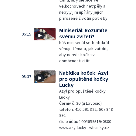
tomu, aby slepice ve
velkochovech netrpěly a
nebyly jim upírány jejich
přirozené životní potřeby.
Miniseriál: Rozumíte
06:15
svému zvířeti?
Náš miniseriál se tentokrát
věnuje tématu, jak zařídit,
aby nebyla kočka v
domácnosti cítit.
Nabídka koček: Azyl
08:37
pro opuštěné kočky
Lucky
Azyl pro opuštěné kočky
Lucky
Černiv č. 30 (u Lovosic)
telefon: 416 591 322, 607 848
992
číslo účtu: 1005659319/0800
www.azyllucky.estranky.cz