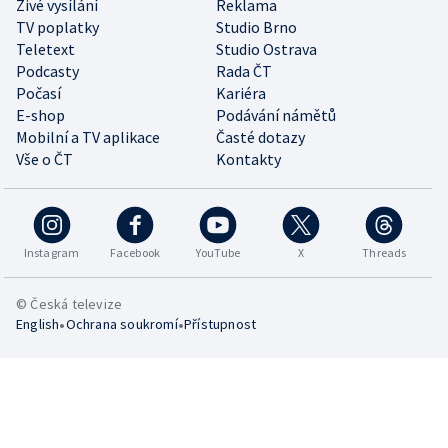
Živé vysílání
Reklama
TV poplatky
Studio Brno
Teletext
Studio Ostrava
Podcasty
Rada ČT
Počasí
Kariéra
E-shop
Podávání námětů
Mobilní a TV aplikace
Časté dotazy
Vše o ČT
Kontakty
Instagram
Facebook
YouTube
X
Threads
© Česká televize
•
•
English
Ochrana soukromí
Přístupnost