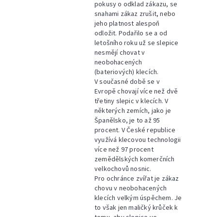
pokusy o odklad zákazu, se
snahami zákaz zrušit, nebo
jeho platnost alespoň
odložit. Podařilo se a od
letošního roku už se slepice
nesmějí chovat v
neobohacených
(bateriových) klecích.
V současné době se v
Evropě chovají více než dvě
třetiny slepic v klecích. V
některých zemích, jako je
Španělsko, je to až 95
procent. V České republice
využívá klecovou technologii
více než 97 procent
zemědělských komerčních
velkochovů nosnic.
Pro ochránce zvířat je zákaz
chovu v neobohacených
klecích velkým úspěchem. Je
to však jen maličký krůček k