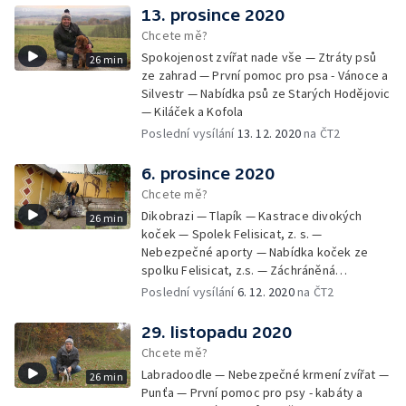
13. prosince 2020
Chcete mě?
Spokojenost zvířat nade vše — Ztráty psů
26 min
ze zahrad — První pomoc pro psa - Vánoce a
Silvestr — Nabídka psů ze Starých Hodějovic
— Kiláček a Kofola
Poslední vysílání
13. 12. 2020
na ČT2
6. prosince 2020
Chcete mě?
Dikobrazi — Tlapík — Kastrace divokých
26 min
koček — Spolek Felisicat, z. s. —
Nebezpečné aporty — Nabídka koček ze
spolku Felisicat, z.s. — Záchráněná
labradorka Terezka
Poslední vysílání
6. 12. 2020
na ČT2
29. listopadu 2020
Chcete mě?
Labradoodle — Nebezpečné krmení zvířat —
26 min
Punťa — První pomoc pro psy - kabáty a