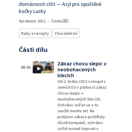
domácnosti cítit — Azyl pro opuštěné
kočky Lucky
Vyrobeno
2012
•
Česko
Rady a recepty
Chovatelství
Části dílu
Zákaz chovu slepic v
00:36
neobohacených
klecích
Od 1. ledna 2012 vstoupil v
zemích EU v platnost zákaz
chovu slepic v
neobohacených klecích.
Ochránci zvířat se o to
snažili mnoho let. Na
podporu zákazu probíhaly
různé kampaně, ochránci
zvířat museli bojovat s