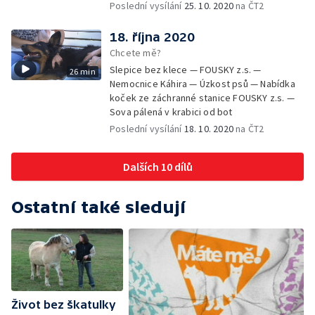
Poslední vysílání
25. 10. 2020
na ČT2
18. října 2020
Chcete mě?
Slepice bez klece — FOUSKY z.s. —
26 min
Nemocnice Káhira — Úzkost psů — Nabídka
koček ze záchranné stanice FOUSKY z.s. —
Sova pálená v krabici od bot
Poslední vysílání
18. 10. 2020
na ČT2
Dalších 10 dílů
Ostatní také sledují
Život bez škatulky