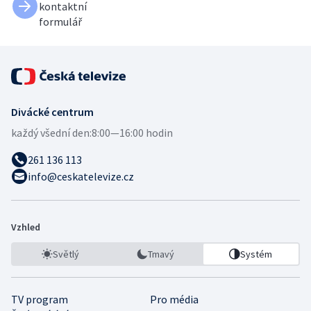
kontaktní
formulář
Divácké centrum
každý všední den:
8:00—16:00 hodin
261 136 113
info@ceskatelevize.cz
Vzhled
Světlý
Tmavý
Systém
TV program
Pro média