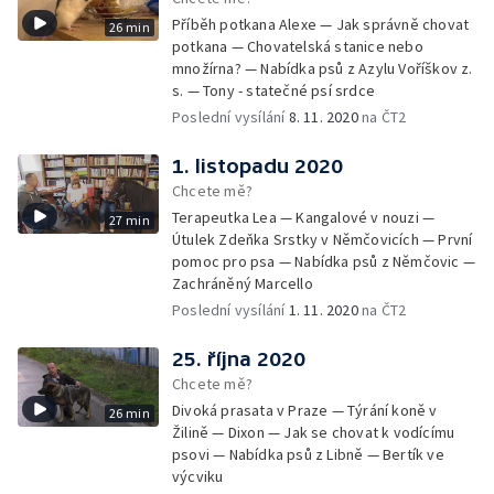
Příběh potkana Alexe — Jak správně chovat
26 min
potkana — Chovatelská stanice nebo
množírna? — Nabídka psů z Azylu Voříškov z.
s. — Tony - statečné psí srdce
Poslední vysílání
8. 11. 2020
na ČT2
1. listopadu 2020
Chcete mě?
Terapeutka Lea — Kangalové v nouzi —
27 min
Útulek Zdeňka Srstky v Němčovicích — První
pomoc pro psa — Nabídka psů z Němčovic —
Zachráněný Marcello
Poslední vysílání
1. 11. 2020
na ČT2
25. října 2020
Chcete mě?
Divoká prasata v Praze — Týrání koně v
26 min
Žilině — Dixon — Jak se chovat k vodícímu
psovi — Nabídka psů z Libně — Bertík ve
výcviku