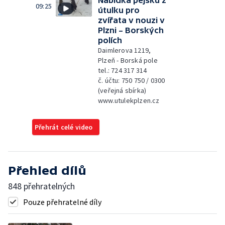
Nabídka pejsků z
09:25
útulku pro
zvířata v nouzi v
Plzni – Borských
polích
Daimlerova 1219,
Plzeň - Borská pole
tel.: 724 317 314
č. účtu: 750 750 / 0300
(veřejná sbírka)
www.utulekplzen.cz
Přehrát celé video
Přehled dílů
848 přehratelných
Pouze přehratelné díly