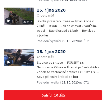
25. října 2020
Chcete mě?
Divoká prasata v Praze — Týrání koně v
26 min
Žilině — Dixon — Jak se chovat k vodícímu
psovi — Nabídka psů z Libně — Bertík ve
výcviku
Poslední vysílání
25. 10. 2020
na ČT2
18. října 2020
Chcete mě?
Slepice bez klece — FOUSKY z.s. —
26 min
Nemocnice Káhira — Úzkost psů — Nabídka
koček ze záchranné stanice FOUSKY z.s. —
Sova pálená v krabici od bot
Poslední vysílání
18. 10. 2020
na ČT2
Dalších 10 dílů