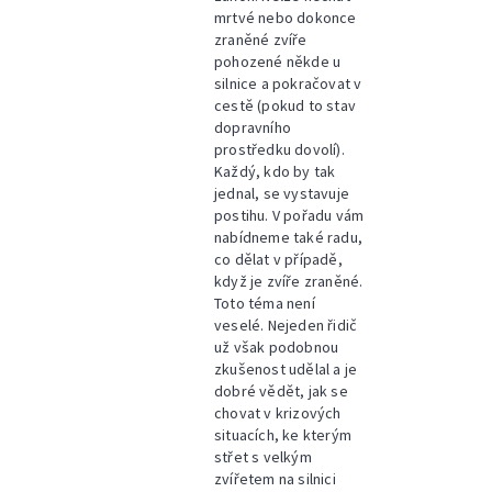
mrtvé nebo dokonce
zraněné zvíře
pohozené někde u
silnice a pokračovat v
cestě (pokud to stav
dopravního
prostředku dovolí).
Každý, kdo by tak
jednal, se vystavuje
postihu. V pořadu vám
nabídneme také radu,
co dělat v případě,
když je zvíře zraněné.
Toto téma není
veselé. Nejeden řidič
už však podobnou
zkušenost udělal a je
dobré vědět, jak se
chovat v krizových
situacích, ke kterým
střet s velkým
zvířetem na silnici