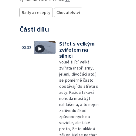
Rady a recepty
Chovatelství
Části dílu
Střet s velkým
00:32
zvířetem na
silnici
Volně žijící velká
zvířata (např. srny,
jeleni, divočáci atd.)
se poměrně často
dostávají do střetu s
auty. Každá taková
nehoda musí být
nahlášena, a to nejen
z důvodu škod
způsobených na
vozidle, ale také
proto, že to ukládá
zákon. Nelze nechat