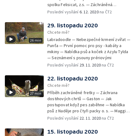
spolku Felisicat, z.s. — Záchráněná
labradorka Terezka
Poslední vysílání
6. 12. 2020
na ČT2
29. listopadu 2020
Chcete mě?
Labradoodle — Nebezpečné krmení zvířat —
26 min
Punťa — První pomoc pro psy - kabáty a
mikiny — Nabídka psů a koček z Azylu Tylda
— Seznámení s psouny prériovými
Poslední vysílání
29. 11. 2020
na ČT2
22. listopadu 2020
Chcete mě?
Příběh zachráněné fretky — Záchrana
27 min
dostihových chrtů — Gaston — Jak
postupovat když pes zaběhne — Nabídka
psů z Naděje pro čtyři packy o. s. — Maggie -
aktivní stáří v kočárku
Poslední vysílání
22. 11. 2020
na ČT2
15. listopadu 2020