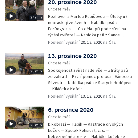
20. prosince 2020
Chcete mě?
Rozhovor s Martou Kubišovou — Útulky už
27 min
nepraskají ve švech — Nabídka psů z
ForDogs z. s. — Co dělat při podezření na
týrání zvířete? — Nabídka psů z Šance
zvířatům — Rozloučení
Poslední vysílání
20. 12. 2020
na ČT2
13. prosince 2020
Chcete mě?
Spokojenost zvířat nade vše — Ztráty psů
26 min
ze zahrad — První pomoc pro psa - Vánoce a
Silvestr — Nabídka psů ze Starých Hodějovic
— Kiláček a Kofola
Poslední vysílání
13. 12. 2020
na ČT2
6. prosince 2020
Chcete mě?
Dikobrazi — Tlapík — Kastrace divokých
26 min
koček — Spolek Felisicat, z. s. —
Nebezpečné aporty — Nabídka koček ze