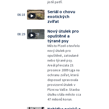
jistě patří.
Seriál o chovu
06:18
exotických
zvířat
Nový útulek pro
08:29
opuštěné a
týrané psy
Město Plzeň otevřelo
nový útulek pro
opuštěné, zatoulané
nebo týrané psy.
Areál převzala 23.
prosince 2009 Liga na
ochranu zvířat, která
doposud spravovala
provizorní útulek v
Plzni na Valše. Stavba
útulku stála město cca
47 milionů korun.