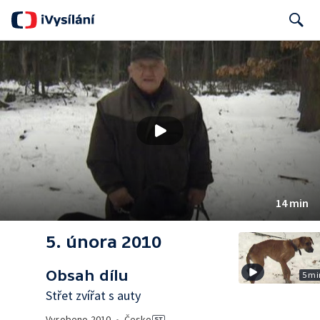
Search
14 min
5. února 2010
Obsah dílu
5 mi
Střet zvířat s auty
Vyrobeno
2010
•
Česko