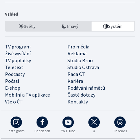
Vzhled
Světlý
Tmavý
Systém
TV program
Pro média
Živé vysílání
Reklama
TV poplatky
Studio Brno
Teletext
Studio Ostrava
Podcasty
Rada ČT
Počasí
Kariéra
E-shop
Podávání námětů
Mobilní a TV aplikace
Časté dotazy
Vše o ČT
Kontakty
Instagram
Facebook
YouTube
X
Threads