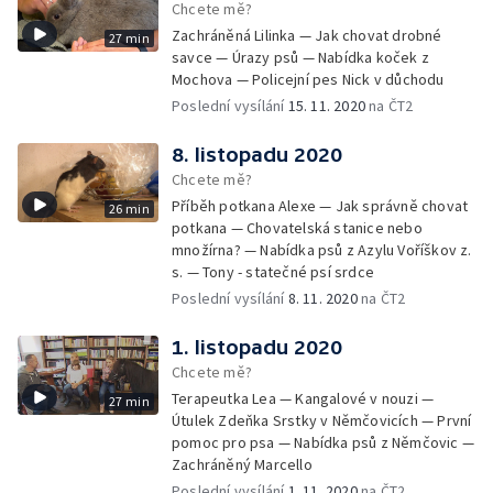
Chcete mě?
Zachráněná Lilinka — Jak chovat drobné
27 min
savce — Úrazy psů — Nabídka koček z
Mochova — Policejní pes Nick v důchodu
Poslední vysílání
15. 11. 2020
na ČT2
8. listopadu 2020
Chcete mě?
Příběh potkana Alexe — Jak správně chovat
26 min
potkana — Chovatelská stanice nebo
množírna? — Nabídka psů z Azylu Voříškov z.
s. — Tony - statečné psí srdce
Poslední vysílání
8. 11. 2020
na ČT2
1. listopadu 2020
Chcete mě?
Terapeutka Lea — Kangalové v nouzi —
27 min
Útulek Zdeňka Srstky v Němčovicích — První
pomoc pro psa — Nabídka psů z Němčovic —
Zachráněný Marcello
Poslední vysílání
1. 11. 2020
na ČT2