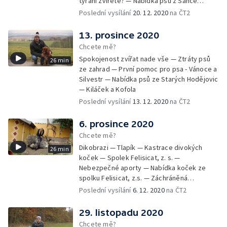
týrání zvířete? — Nabídka psů z Šance
zvířatům — Rozloučení
Poslední vysílání
20. 12. 2020
na ČT2
13. prosince 2020
Chcete mě?
Spokojenost zvířat nade vše — Ztráty psů
26 min
ze zahrad — První pomoc pro psa - Vánoce a
Silvestr — Nabídka psů ze Starých Hodějovic
— Kiláček a Kofola
Poslední vysílání
13. 12. 2020
na ČT2
6. prosince 2020
Chcete mě?
Dikobrazi — Tlapík — Kastrace divokých
26 min
koček — Spolek Felisicat, z. s. —
Nebezpečné aporty — Nabídka koček ze
spolku Felisicat, z.s. — Záchráněná
labradorka Terezka
Poslední vysílání
6. 12. 2020
na ČT2
29. listopadu 2020
Chcete mě?