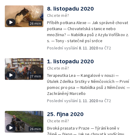
8. listopadu 2020
Chcete mě?
Příběh potkana Alexe — Jak správně chovat
26 min
potkana — Chovatelská stanice nebo
množírna? — Nabídka psů z Azylu Voříškov z.
s. — Tony - statečné psí srdce
Poslední vysílání
8. 11. 2020
na ČT2
1. listopadu 2020
Chcete mě?
Terapeutka Lea — Kangalové v nouzi —
27 min
Útulek Zdeňka Srstky v Němčovicích — První
pomoc pro psa — Nabídka psů z Němčovic —
Zachráněný Marcello
Poslední vysílání
1. 11. 2020
na ČT2
25. října 2020
Chcete mě?
Divoká prasata v Praze — Týrání koně v
26 min
Žilině — Dixon — Jak se chovat k vodícímu