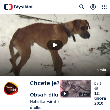
Close
Search
5 min
Chcete je?
Další
díl
12.
Obsah dílu
15 min
února
Nabídka zvířat z
2010
útulku