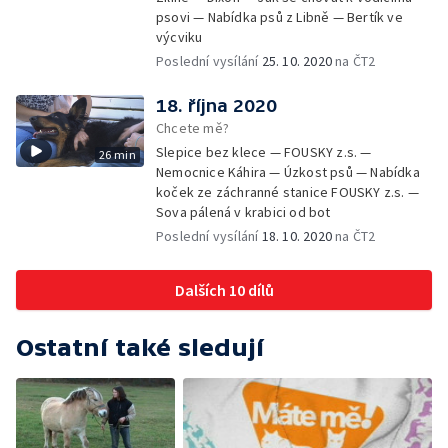
psovi — Nabídka psů z Libně — Bertík ve
výcviku
Poslední vysílání
25. 10. 2020
na ČT2
18. října 2020
Chcete mě?
Slepice bez klece — FOUSKY z.s. —
26 min
Nemocnice Káhira — Úzkost psů — Nabídka
koček ze záchranné stanice FOUSKY z.s. —
Sova pálená v krabici od bot
Poslední vysílání
18. 10. 2020
na ČT2
Dalších 10 dílů
Ostatní také sledují