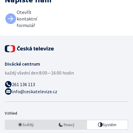
Otevřít
kontaktní
formulář
Divácké centrum
každý všední den:
8:00—16:00 hodin
261 136 113
info@ceskatelevize.cz
Vzhled
Světlý
Tmavý
Systém