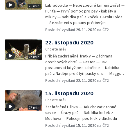
Labradoodle — Nebezpečné krmení zvířat —
26 min
Punťa — První pomoc pro psy - kabáty a
mikiny — Nabídka psů a koček z Azylu Tylda
— Seznámení s psouny prériovými
Poslední vysílání
29. 11. 2020
na ČT2
22. listopadu 2020
Chcete mě?
Příběh zachráněné fretky — Záchrana
27 min
dostihových chrtů — Gaston — Jak
postupovat když pes zaběhne — Nabídka
psů z Naděje pro čtyři packy o. s. — Maggie -
aktivní stáří v kočárku
Poslední vysílání
22. 11. 2020
na ČT2
15. listopadu 2020
Chcete mě?
Zachráněná Lilinka — Jak chovat drobné
27 min
savce — Úrazy psů — Nabídka koček z
Mochova — Policejní pes Nick v důchodu
Poslední vysílání
15. 11. 2020
na ČT2