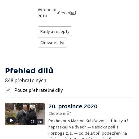
Vyrobeno
•
Česko
2010
Rady a recepty
Chovatelství
Přehled dílů
848 přehratelných
Pouze přehratelné díly
20. prosince 2020
Chcete mě?
Rozhovor s Martou Kubišovou — Útulky už
27 min
nepraskají ve švech — Nabídka psů z
ForDogs z. s. — Co dělat při podezření na