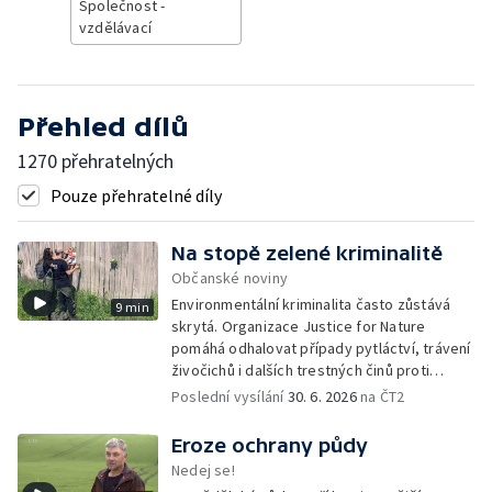
Společnost -
vzdělávací
Přehled dílů
1270 přehratelných
Pouze přehratelné díly
Na stopě zelené kriminalitě
Občanské noviny
Environmentální kriminalita často zůstává
9 min
skrytá. Organizace Justice for Nature
pomáhá odhalovat případy pytláctví, trávení
živočichů i dalších trestných činů proti
přírodě. Dlouhodobým monitoringem a
Poslední vysílání
30. 6. 2026
na ČT2
dokumentací sbírá důkazy, které mohou
pomoci při jejich vyšetřování.
Eroze ochrany půdy
Nedej se!