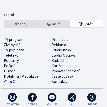
Vzhled
Světlý
Tmavý
Systém
TV program
Pro média
Živé vysílání
Reklama
TV poplatky
Studio Brno
Teletext
Studio Ostrava
Podcasty
Rada ČT
Počasí
Kariéra
E-shop
Podávání námětů
Mobilní a TV aplikace
Časté dotazy
Vše o ČT
Kontakty
Instagram
Facebook
YouTube
X
Threads