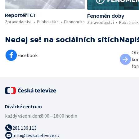
Reportéři ČT
Fenomén doby
Zpravodajství
Publicistika
Ekonomika
Zpravodajství
Publicisti
Nedej se!
na sociálních sítích
Napi
Ote
Facebook
kon
for
Divácké centrum
každý všední den:
8:00—16:00 hodin
261 136 113
info@ceskatelevize.cz