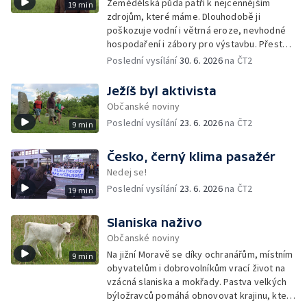
Zemědělská půda patří k nejcennějším
19 min
zdrojům, které máme. Dlouhodobě ji
poškozuje vodní i větrná eroze, nevhodné
hospodaření i zábory pro výstavbu. Přesto
česká vláda připravuje změny, které by část
Poslední vysílání
30. 6. 2026
na ČT2
pravidel na její ochranu mohly rozvolnit.
Ježíš byl aktivista
Občanské noviny
Poslední vysílání
23. 6. 2026
na ČT2
9 min
Česko, černý klima pasažér
Nedej se!
Poslední vysílání
23. 6. 2026
na ČT2
19 min
Slaniska naživo
Občanské noviny
Na jižní Moravě se díky ochranářům, místním
9 min
obyvatelům i dobrovolníkům vrací život na
vzácná slaniska a mokřady. Pastva velkých
býložravců pomáhá obnovovat krajinu, která