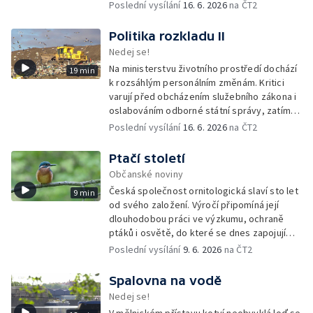
po desetiletí zarůstala, a zároveň znovu
Poslední vysílání
16. 6. 2026
na ČT2
propojuje místní lidi s půdou i přírodou.
Politika rozkladu II
Nedej se!
Na ministerstvu životního prostředí dochází
19 min
k rozsáhlým personálním změnám. Kritici
varují před obcházením služebního zákona i
oslabováním odborné státní správy, zatímco
úředníkům přibývá práce na projektech,
Poslední vysílání
16. 6. 2026
na ČT2
které mohou být v rozporu se zájmy
ochranou přírody.
Ptačí století
Občanské noviny
Česká společnost ornitologická slaví sto let
9 min
od svého založení. Výročí připomíná její
dlouhodobou práci ve výzkumu, ochraně
ptáků i osvětě, do které se dnes zapojují
tisíce členů a dobrovolníků po celé
Poslední vysílání
9. 6. 2026
na ČT2
republice.
Spalovna na vodě
Nedej se!