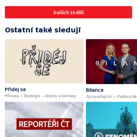
postavily proti. Důvěru místních podlomily
zkušenosti s dosavadním provozem i kauza
Dalších 10 dílů
rekultivace odkališť v Mydlovarech.
Ostatní také sledují
Přidej se
Bilance
Příroda
Ekologie
Biomy a biotopy
Zpravodajství
Publicisti