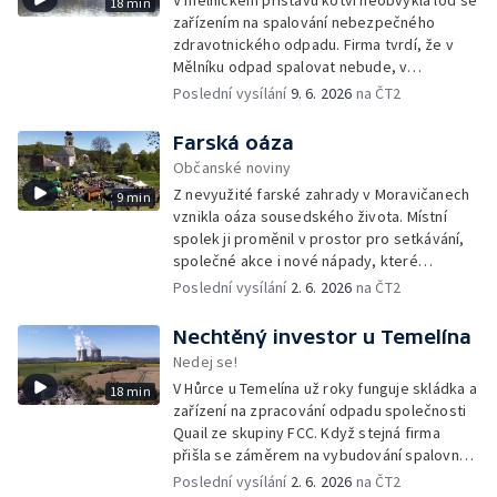
V mělnickém přístavu kotví neobvyklá loď se
18 min
zařízením na spalování nebezpečného
zdravotnického odpadu. Firma tvrdí, že v
Mělníku odpad spalovat nebude, v
dokumentech k posuzování vlivů na životní
Poslední vysílání
9. 6. 2026
na ČT2
prostředí se ale objevuje právě tato lokalita.
Farská oáza
Občanské noviny
Z nevyužité farské zahrady v Moravičanech
9 min
vznikla oáza sousedského života. Místní
spolek ji proměnil v prostor pro setkávání,
společné akce i nové nápady, které
přesahují zahradu a pomáhají rozhýbat život
Poslední vysílání
2. 6. 2026
na ČT2
v celé obci.
Nechtěný investor u Temelína
Nedej se!
V Hůrce u Temelína už roky funguje skládka a
18 min
zařízení na zpracování odpadu společnosti
Quail ze skupiny FCC. Když stejná firma
přišla se záměrem na vybudování spalovny
nebezpečných odpadů, okolní obce se
Poslední vysílání
2. 6. 2026
na ČT2