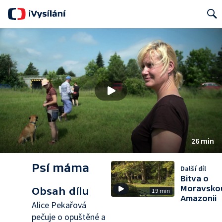
Search
26 min
Psí máma
Další díl
Bitva o
Moravsko
Obsah dílu
19 min
Amazonii
Alice Pekařová
pečuje o opuštěné a