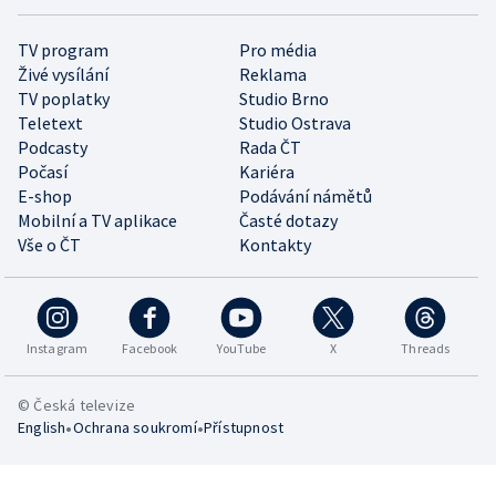
TV program
Pro média
Živé vysílání
Reklama
TV poplatky
Studio Brno
Teletext
Studio Ostrava
Podcasty
Rada ČT
Počasí
Kariéra
E-shop
Podávání námětů
Mobilní a TV aplikace
Časté dotazy
Vše o ČT
Kontakty
Instagram
Facebook
YouTube
X
Threads
© Česká televize
•
•
English
Ochrana soukromí
Přístupnost