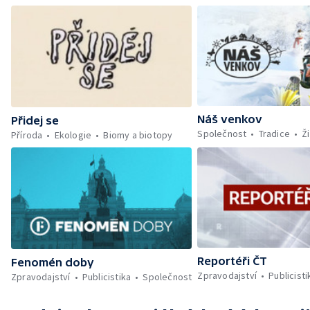
Náš venkov
Přidej se
Společnost
Tradice
Ži
Příroda
Ekologie
Biomy a biotopy
Reportéři ČT
Fenomén doby
Zpravodajství
Publicisti
Zpravodajství
Publicistika
Společnost