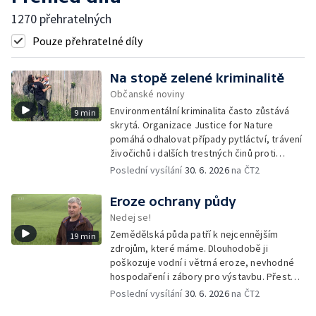
1270 přehratelných
Pouze přehratelné díly
Na stopě zelené kriminalitě
Občanské noviny
Environmentální kriminalita často zůstává
9 min
skrytá. Organizace Justice for Nature
pomáhá odhalovat případy pytláctví, trávení
živočichů i dalších trestných činů proti
přírodě. Dlouhodobým monitoringem a
Poslední vysílání
30. 6. 2026
na ČT2
dokumentací sbírá důkazy, které mohou
pomoci při jejich vyšetřování.
Eroze ochrany půdy
Nedej se!
Zemědělská půda patří k nejcennějším
19 min
zdrojům, které máme. Dlouhodobě ji
poškozuje vodní i větrná eroze, nevhodné
hospodaření i zábory pro výstavbu. Přesto
česká vláda připravuje změny, které by část
Poslední vysílání
30. 6. 2026
na ČT2
pravidel na její ochranu mohly rozvolnit.