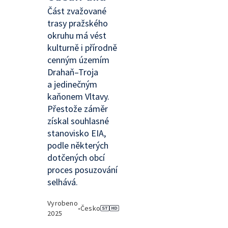
Část zvažované
trasy pražského
okruhu má vést
kulturně i přírodně
cenným územím
Drahaň–Troja
a jedinečným
kaňonem Vltavy.
Přestože záměr
získal souhlasné
stanovisko EIA,
podle některých
dotčených obcí
proces posuzování
selhává.
Vyrobeno
•
Česko
2025