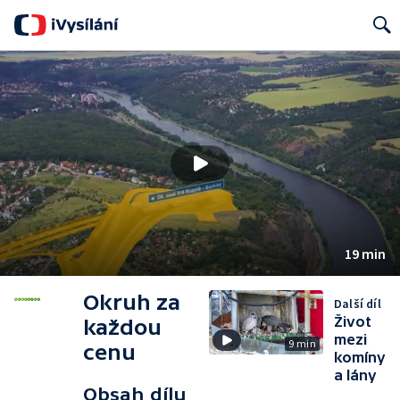
Search
19 min
Okruh za
Další díl
Život
každou
mezi
9 min
cenu
komíny
a lány
Obsah dílu