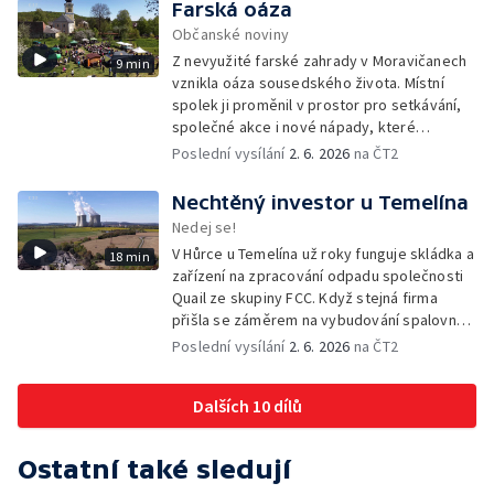
Farská oáza
Občanské noviny
Z nevyužité farské zahrady v Moravičanech
9 min
vznikla oáza sousedského života. Místní
spolek ji proměnil v prostor pro setkávání,
společné akce i nové nápady, které
přesahují zahradu a pomáhají rozhýbat život
Poslední vysílání
2. 6. 2026
na ČT2
v celé obci.
Nechtěný investor u Temelína
Nedej se!
V Hůrce u Temelína už roky funguje skládka a
18 min
zařízení na zpracování odpadu společnosti
Quail ze skupiny FCC. Když stejná firma
přišla se záměrem na vybudování spalovny
nebezpečných odpadů, okolní obce se
Poslední vysílání
2. 6. 2026
na ČT2
postavily proti. Důvěru místních podlomily
zkušenosti s dosavadním provozem i kauza
Dalších 10 dílů
rekultivace odkališť v Mydlovarech.
Ostatní také sledují