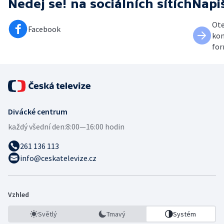
Nedej se!
na sociálních sítích
Napi
Ote
Facebook
kon
for
Divácké centrum
každý všední den:
8:00—16:00 hodin
261 136 113
info@ceskatelevize.cz
Vzhled
Světlý
Tmavý
Systém