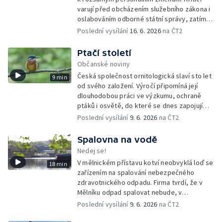
varují před obcházením služebního zákona i
oslabováním odborné státní správy, zatímco
úředníkům přibývá práce na projektech,
Poslední vysílání
16. 6. 2026
na ČT2
které mohou být v rozporu se zájmy
ochranou přírody.
Ptačí století
Občanské noviny
Česká společnost ornitologická slaví sto let
9 min
od svého založení. Výročí připomíná její
dlouhodobou práci ve výzkumu, ochraně
ptáků i osvětě, do které se dnes zapojují
tisíce členů a dobrovolníků po celé
Poslední vysílání
9. 6. 2026
na ČT2
republice.
Spalovna na vodě
Nedej se!
V mělnickém přístavu kotví neobvyklá loď se
18 min
zařízením na spalování nebezpečného
zdravotnického odpadu. Firma tvrdí, že v
Mělníku odpad spalovat nebude, v
dokumentech k posuzování vlivů na životní
Poslední vysílání
9. 6. 2026
na ČT2
prostředí se ale objevuje právě tato lokalita.