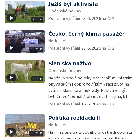
Ježíš byl aktivista
Občanské noviny
Poslední vysílání
23. 6. 2026
na ČT2
9 min
Česko, černý klima pasažér
Nedej se!
Poslední vysílání
23. 6. 2026
na ČT2
19 min
Slaniska naživo
Občanské noviny
Na jižní Moravě se díky ochranářům, místním
9 min
obyvatelům i dobrovolníkům vrací život na
vzácná slaniska a mokřady. Pastva velkých
býložravců pomáhá obnovovat krajinu, která
po desetiletí zarůstala, a zároveň znovu
Poslední vysílání
16. 6. 2026
na ČT2
propojuje místní lidi s půdou i přírodou.
Politika rozkladu II
Nedej se!
Na ministerstvu životního prostředí dochází
19 min
k rozsáhlým personálním změnám. Kritici