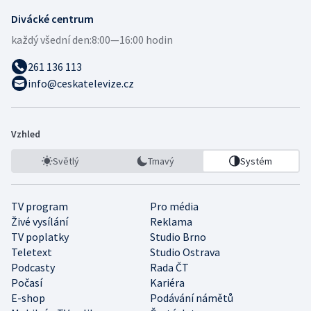
Divácké centrum
každý všední den:
8:00—16:00 hodin
261 136 113
info@ceskatelevize.cz
Vzhled
Světlý
Tmavý
Systém
TV program
Pro média
Živé vysílání
Reklama
TV poplatky
Studio Brno
Teletext
Studio Ostrava
Podcasty
Rada ČT
Počasí
Kariéra
E-shop
Podávání námětů