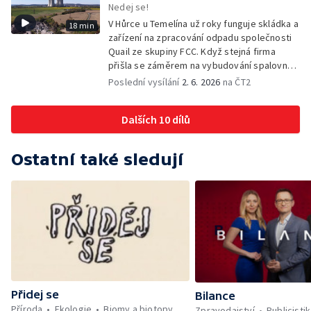
Nedej se!
V Hůrce u Temelína už roky funguje skládka a
18 min
zařízení na zpracování odpadu společnosti
Quail ze skupiny FCC. Když stejná firma
přišla se záměrem na vybudování spalovny
nebezpečných odpadů, okolní obce se
Poslední vysílání
2. 6. 2026
na ČT2
postavily proti. Důvěru místních podlomily
zkušenosti s dosavadním provozem i kauza
Dalších 10 dílů
rekultivace odkališť v Mydlovarech.
Ostatní také sledují
Přidej se
Bilance
Příroda
Ekologie
Biomy a biotopy
Zpravodajství
Publicisti