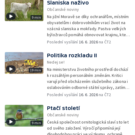
Slaniska naživo
Občanské noviny
Na jižní Moravě se díky ochranářům, místním
9 min
obyvatelům i dobrovolníkům vrací život na
vzácná slaniska a mokřady. Pastva velkých
býložravců pomáhá obnovovat krajinu, která
po desetiletí zarůstala, a zároveň znovu
Poslední vysílání
16. 6. 2026
na ČT2
propojuje místní lidi s půdou i přírodou.
Politika rozkladu II
Nedej se!
Na ministerstvu životního prostředí dochází
19 min
k rozsáhlým personálním změnám. Kritici
varují před obcházením služebního zákona i
oslabováním odborné státní správy, zatímco
úředníkům přibývá práce na projektech,
Poslední vysílání
16. 6. 2026
na ČT2
které mohou být v rozporu se zájmy
ochranou přírody.
Ptačí století
Občanské noviny
Česká společnost ornitologická slaví sto let
9 min
od svého založení. Výročí připomíná její
dlouhodobou práci ve výzkumu, ochraně