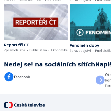
Reportéři ČT
Fenomén doby
Zpravodajství
Publicistika
Ekonomika
Zpravodajství
Publicisti
Nedej se!
na sociálních sítích
Napi
Ote
Facebook
kon
for