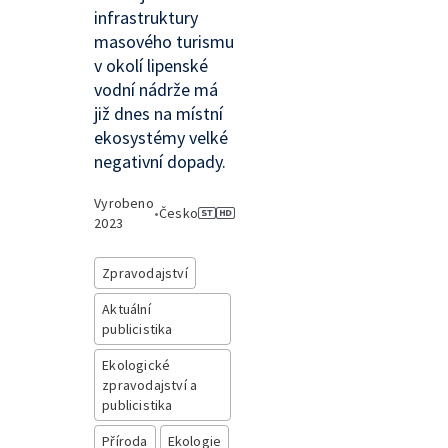
infrastruktury
masového turismu
v okolí lipenské
vodní nádrže má
již dnes na místní
ekosystémy velké
negativní dopady.
Vyrobeno
•
Česko
2023
Zpravodajství
Aktuální
publicistika
Ekologické
zpravodajství a
publicistika
Příroda
Ekologie