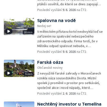
ptáků i osvětě, do které se dnes zapojují
tisíce členů a dobrovolníků po celé
Poslední vysílání
9. 6. 2026
na ČT2
republice.
Spalovna na vodě
Nedej se!
V mělnickém přístavu kotví neobvyklá loď se
18 min
zařízením na spalování nebezpečného
zdravotnického odpadu. Firma tvrdí, že v
Mělníku odpad spalovat nebude, v
dokumentech k posuzování vlivů na životní
Poslední vysílání
9. 6. 2026
na ČT2
prostředí se ale objevuje právě tato lokalita.
Farská oáza
Občanské noviny
Z nevyužité farské zahrady v Moravičanech
9 min
vznikla oáza sousedského života. Místní
spolek ji proměnil v prostor pro setkávání,
společné akce i nové nápady, které
přesahují zahradu a pomáhají rozhýbat život
Poslední vysílání
2. 6. 2026
na ČT2
v celé obci.
Nechtěný investor u Temelína