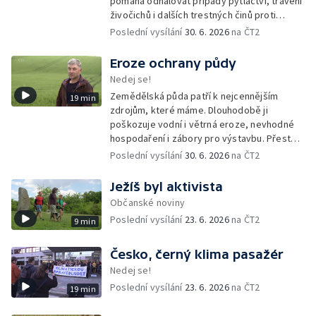
pomáhá odhalovat případy pytláctví, trávení
živočichů i dalších trestných činů proti
přírodě. Dlouhodobým monitoringem a
Poslední vysílání
30. 6. 2026
na ČT2
dokumentací sbírá důkazy, které mohou
pomoci při jejich vyšetřování.
Eroze ochrany půdy
Nedej se!
Zemědělská půda patří k nejcennějším
19 min
zdrojům, které máme. Dlouhodobě ji
poškozuje vodní i větrná eroze, nevhodné
hospodaření i zábory pro výstavbu. Přesto
česká vláda připravuje změny, které by část
Poslední vysílání
30. 6. 2026
na ČT2
pravidel na její ochranu mohly rozvolnit.
Ježíš byl aktivista
Občanské noviny
Poslední vysílání
23. 6. 2026
na ČT2
9 min
Česko, černý klima pasažér
Nedej se!
Poslední vysílání
23. 6. 2026
na ČT2
19 min