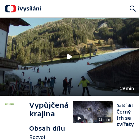
Search
19 min
Vypůjčená
Další díl
Černý
krajina
trh se
19 min
zvířaty
Obsah dílu
Rozvoj