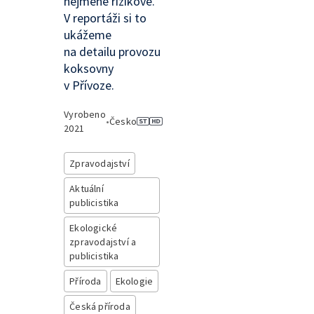
nejméně rizikové.
V reportáži si to
ukážeme
na detailu provozu
koksovny
v Přívoze.
Vyrobeno
•
Česko
2021
Zpravodajství
Aktuální
publicistika
Ekologické
zpravodajství a
publicistika
Příroda
Ekologie
Česká příroda