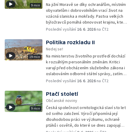
Na jižní Moravě se díky ochranářům, místním
9 min
obyvatelům i dobrovolníkům vrací život na
vzácná slaniska a mokřady. Pastva velkých
býložravců pomáhá obnovovat krajinu, která
po desetiletí zarůstala, a zároveň znovu
Poslední vysílání
16. 6. 2026
na ČT2
propojuje místní lidi s půdou i přírodou.
Politika rozkladu II
Nedej se!
Na ministerstvu životního prostředí dochází
19 min
k rozsáhlým personálním změnám. Kritici
varují před obcházením služebního zákona i
oslabováním odborné státní správy, zatímco
úředníkům přibývá práce na projektech,
Poslední vysílání
16. 6. 2026
na ČT2
které mohou být v rozporu se zájmy
ochranou přírody.
Ptačí století
Občanské noviny
Česká společnost ornitologická slaví sto let
9 min
od svého založení. Výročí připomíná její
dlouhodobou práci ve výzkumu, ochraně
ptáků i osvětě, do které se dnes zapojují
tisíce členů a dobrovolníků po celé