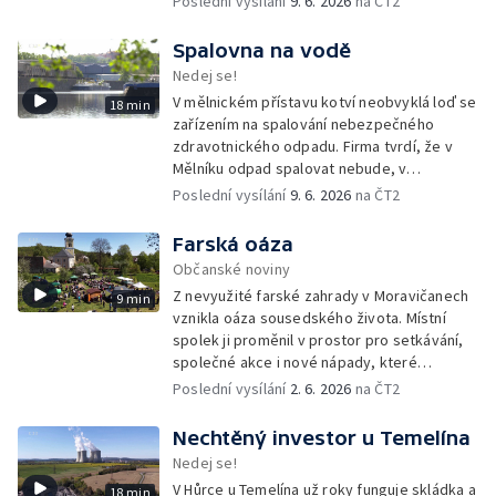
Poslední vysílání
9. 6. 2026
na ČT2
republice.
Spalovna na vodě
Nedej se!
V mělnickém přístavu kotví neobvyklá loď se
18 min
zařízením na spalování nebezpečného
zdravotnického odpadu. Firma tvrdí, že v
Mělníku odpad spalovat nebude, v
dokumentech k posuzování vlivů na životní
Poslední vysílání
9. 6. 2026
na ČT2
prostředí se ale objevuje právě tato lokalita.
Farská oáza
Občanské noviny
Z nevyužité farské zahrady v Moravičanech
9 min
vznikla oáza sousedského života. Místní
spolek ji proměnil v prostor pro setkávání,
společné akce i nové nápady, které
přesahují zahradu a pomáhají rozhýbat život
Poslední vysílání
2. 6. 2026
na ČT2
v celé obci.
Nechtěný investor u Temelína
Nedej se!
V Hůrce u Temelína už roky funguje skládka a
18 min