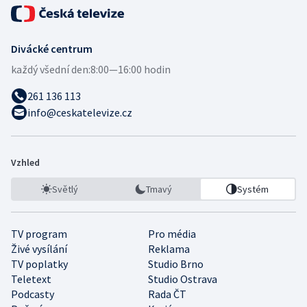
Divácké centrum
každý všední den:
8:00—16:00 hodin
261 136 113
info@ceskatelevize.cz
Vzhled
Světlý
Tmavý
Systém
TV program
Pro média
Živé vysílání
Reklama
TV poplatky
Studio Brno
Teletext
Studio Ostrava
Podcasty
Rada ČT