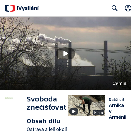
Search
19 min
Svoboda
Další díl
Arnika
znečišťovat
v
9 min
Arménii
Obsah dílu
Ostrava a její okolí