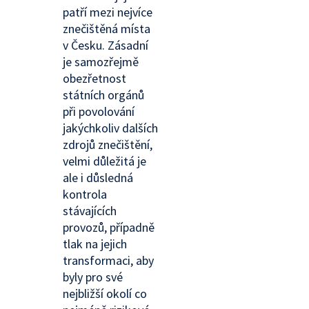
patří mezi nejvíce
znečištěná místa
v Česku. Zásadní
je samozřejmě
obezřetnost
státních orgánů
při povolování
jakýchkoliv dalších
zdrojů znečištění,
velmi důležitá je
ale i důsledná
kontrola
stávajících
provozů, případně
tlak na jejich
transformaci, aby
byly pro své
nejbližší okolí co