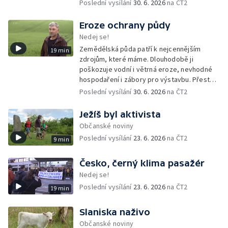
přírodě. Dlouhodobým monitoringem a
Poslední vysílání
30. 6. 2026
na ČT2
dokumentací sbírá důkazy, které mohou
pomoci při jejich vyšetřování.
Eroze ochrany půdy
Nedej se!
Zemědělská půda patří k nejcennějším
19 min
zdrojům, které máme. Dlouhodobě ji
poškozuje vodní i větrná eroze, nevhodné
hospodaření i zábory pro výstavbu. Přesto
česká vláda připravuje změny, které by část
Poslední vysílání
30. 6. 2026
na ČT2
pravidel na její ochranu mohly rozvolnit.
Ježíš byl aktivista
Občanské noviny
Poslední vysílání
23. 6. 2026
na ČT2
9 min
Česko, černý klima pasažér
Nedej se!
Poslední vysílání
23. 6. 2026
na ČT2
19 min
Slaniska naživo
Občanské noviny