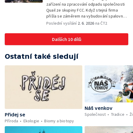
zařízení na zpracování odpadu společnosti
Quail ze skupiny FCC. Když stejná firma
přišla se záměrem na vybudování spalovny
nebezpečných odpadů, okolní obce se
Poslední vysílání
2. 6. 2026
na ČT2
postavily proti. Důvěru místních podlomily
zkušenosti s dosavadním provozem i kauza
Dalších 10 dílů
rekultivace odkališť v Mydlovarech.
Ostatní také sledují
Náš venkov
Společnost
Tradice
Ži
Přidej se
Příroda
Ekologie
Biomy a biotopy