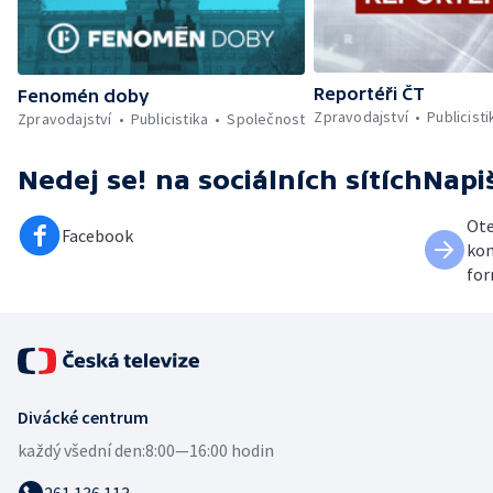
Reportéři ČT
Fenomén doby
Zpravodajství
Publicisti
Zpravodajství
Publicistika
Společnost
Nedej se!
na sociálních sítích
Napi
Ote
Facebook
kon
for
Divácké centrum
každý všední den:
8:00—16:00 hodin