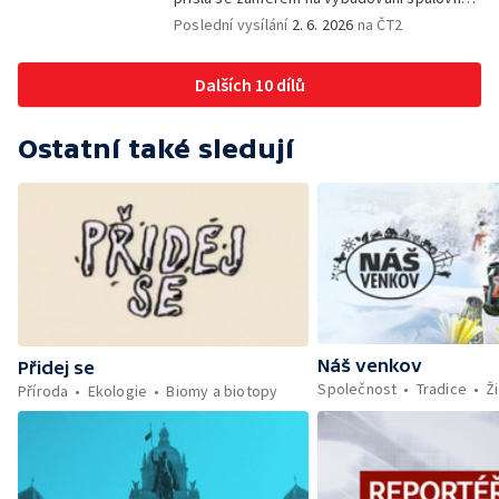
nebezpečných odpadů, okolní obce se
Poslední vysílání
2. 6. 2026
na ČT2
postavily proti. Důvěru místních podlomily
zkušenosti s dosavadním provozem i kauza
Dalších 10 dílů
rekultivace odkališť v Mydlovarech.
Ostatní také sledují
Náš venkov
Přidej se
Společnost
Tradice
Ži
Příroda
Ekologie
Biomy a biotopy