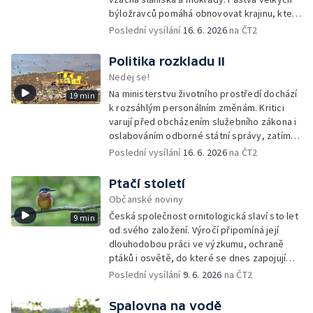
býložravců pomáhá obnovovat krajinu, která
po desetiletí zarůstala, a zároveň znovu
Poslední vysílání
16. 6. 2026
na ČT2
propojuje místní lidi s půdou i přírodou.
Politika rozkladu II
Nedej se!
Na ministerstvu životního prostředí dochází
19 min
k rozsáhlým personálním změnám. Kritici
varují před obcházením služebního zákona i
oslabováním odborné státní správy, zatímco
úředníkům přibývá práce na projektech,
Poslední vysílání
16. 6. 2026
na ČT2
které mohou být v rozporu se zájmy
ochranou přírody.
Ptačí století
Občanské noviny
Česká společnost ornitologická slaví sto let
9 min
od svého založení. Výročí připomíná její
dlouhodobou práci ve výzkumu, ochraně
ptáků i osvětě, do které se dnes zapojují
tisíce členů a dobrovolníků po celé
Poslední vysílání
9. 6. 2026
na ČT2
republice.
Spalovna na vodě