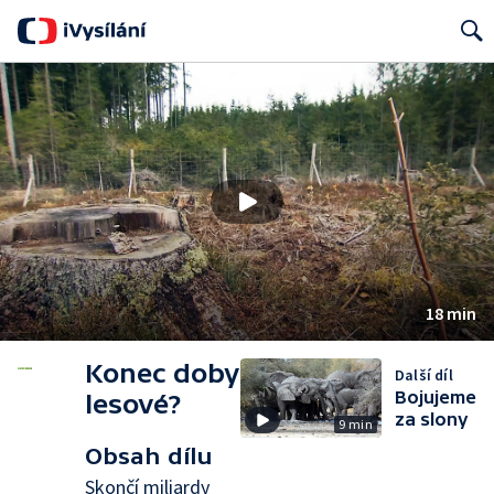
Search
18 min
Konec doby
Další díl
Bojujeme
lesové?
za slony
9 min
Obsah dílu
Skončí miliardy