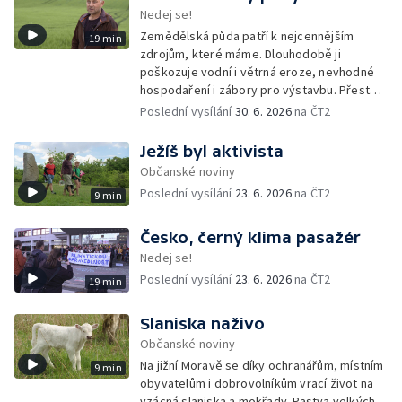
Nedej se!
Zemědělská půda patří k nejcennějším
19 min
zdrojům, které máme. Dlouhodobě ji
poškozuje vodní i větrná eroze, nevhodné
hospodaření i zábory pro výstavbu. Přesto
česká vláda připravuje změny, které by část
Poslední vysílání
30. 6. 2026
na ČT2
pravidel na její ochranu mohly rozvolnit.
Ježíš byl aktivista
Občanské noviny
Poslední vysílání
23. 6. 2026
na ČT2
9 min
Česko, černý klima pasažér
Nedej se!
Poslední vysílání
23. 6. 2026
na ČT2
19 min
Slaniska naživo
Občanské noviny
Na jižní Moravě se díky ochranářům, místním
9 min
obyvatelům i dobrovolníkům vrací život na
vzácná slaniska a mokřady. Pastva velkých