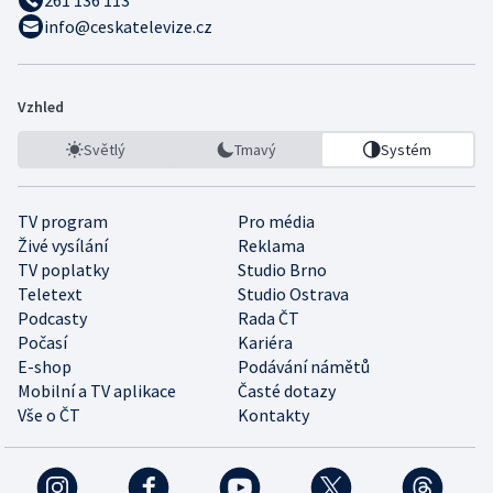
261 136 113
info@ceskatelevize.cz
Vzhled
Světlý
Tmavý
Systém
TV program
Pro média
Živé vysílání
Reklama
TV poplatky
Studio Brno
Teletext
Studio Ostrava
Podcasty
Rada ČT
Počasí
Kariéra
E-shop
Podávání námětů
Mobilní a TV aplikace
Časté dotazy
Vše o ČT
Kontakty