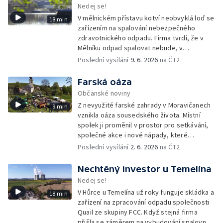
Nedej se!
V mělnickém přístavu kotví neobvyklá loď se
18 min
zařízením na spalování nebezpečného
zdravotnického odpadu. Firma tvrdí, že v
Mělníku odpad spalovat nebude, v
dokumentech k posuzování vlivů na životní
Poslední vysílání
9. 6. 2026
na ČT2
prostředí se ale objevuje právě tato lokalita.
Farská oáza
Občanské noviny
Z nevyužité farské zahrady v Moravičanech
9 min
vznikla oáza sousedského života. Místní
spolek ji proměnil v prostor pro setkávání,
společné akce i nové nápady, které
přesahují zahradu a pomáhají rozhýbat život
Poslední vysílání
2. 6. 2026
na ČT2
v celé obci.
Nechtěný investor u Temelína
Nedej se!
V Hůrce u Temelína už roky funguje skládka a
18 min
zařízení na zpracování odpadu společnosti
Quail ze skupiny FCC. Když stejná firma
přišla se záměrem na vybudování spalovny