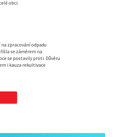
elé obci.
í na zpracování odpadu
přišla se záměrem na
e se postavily proti. Důvěru
m i kauza rekultivace