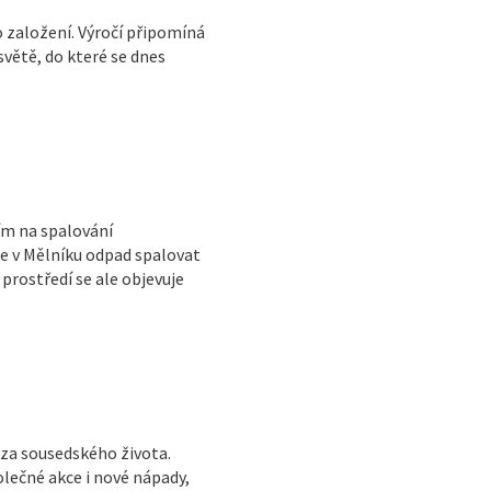
o založení. Výročí připomíná
světě, do které se dnes
.
ím na spalování
e v Mělníku odpad spalovat
prostředí se ale objevuje
áza sousedského života.
olečné akce i nové nápady,