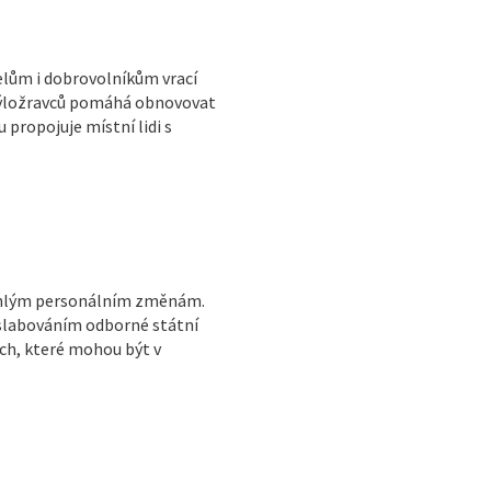
elům i dobrovolníkům vrací
 býložravců pomáhá obnovovat
 propojuje místní lidi s
sáhlým personálním změnám.
oslabováním odborné státní
ch, které mohou být v