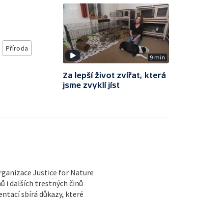
Příroda
9 min
Za lepší život zvířat, která
jsme zvyklí jíst
rganizace Justice for Nature
 i dalších trestných činů
tací sbírá důkazy, které