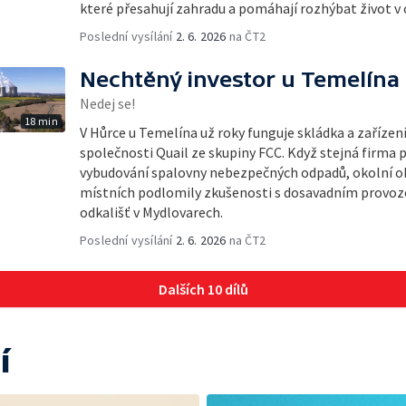
které přesahují zahradu a pomáhají rozhýbat život v c
Poslední vysílání
2. 6. 2026
na ČT2
Nechtěný investor u Temelína
Nedej se!
18 min
V Hůrce u Temelína už roky funguje skládka a zařízen
společnosti Quail ze skupiny FCC. Když stejná firma 
vybudování spalovny nebezpečných odpadů, okolní obc
místních podlomily zkušenosti s dosavadním provoze
odkališť v Mydlovarech.
Poslední vysílání
2. 6. 2026
na ČT2
Dalších 10 dílů
í