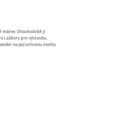
ré máme. Dlouhodobě ji
í i zábory pro výstavbu.
avidel na její ochranu mohly