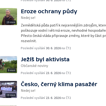
Eroze ochrany půdy
Nedej se!
19 min
Zemědělská půda patří k nejcennějším zdrojům, kte
poškozuje vodní i větrná eroze, nevhodné hospodařen
Přesto česká vláda připravuje změny, které by část pr
rozvolnit.
Poslední vysílání
30. 6. 2026
na ČT2
Ježíš byl aktivista
Občanské noviny
9 min
Poslední vysílání
23. 6. 2026
na ČT2
Česko, černý klima pasažér
Nedej se!
19 min
Poslední vysílání
23. 6. 2026
na ČT2