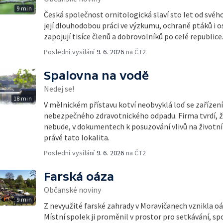
9 min
Česká společnost ornitologická slaví sto let od svéh
její dlouhodobou práci ve výzkumu, ochraně ptáků i o
zapojují tisíce členů a dobrovolníků po celé republice
Poslední vysílání
9. 6. 2026
na ČT2
Spalovna na vodě
Nedej se!
18 min
V mělnickém přístavu kotví neobvyklá loď se zařízen
nebezpečného zdravotnického odpadu. Firma tvrdí, ž
nebude, v dokumentech k posuzování vlivů na životní 
právě tato lokalita.
Poslední vysílání
9. 6. 2026
na ČT2
Farská oáza
Občanské noviny
9 min
Z nevyužité farské zahrady v Moravičanech vznikla o
Místní spolek ji proměnil v prostor pro setkávání, sp