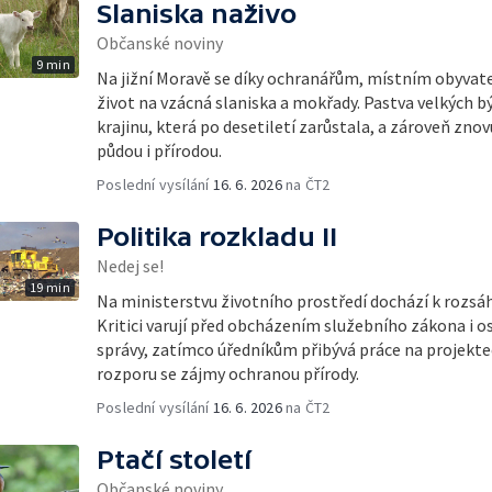
Slaniska naživo
Občanské noviny
9 min
Na jižní Moravě se díky ochranářům, místním obyvat
život na vzácná slaniska a mokřady. Pastva velkých
krajinu, která po desetiletí zarůstala, a zároveň znovu
půdou i přírodou.
Poslední vysílání
16. 6. 2026
na ČT2
Politika rozkladu II
Nedej se!
19 min
Na ministerstvu životního prostředí dochází k roz
Kritici varují před obcházením služebního zákona i 
správy, zatímco úředníkům přibývá práce na projekte
rozporu se zájmy ochranou přírody.
Poslední vysílání
16. 6. 2026
na ČT2
Ptačí století
Občanské noviny