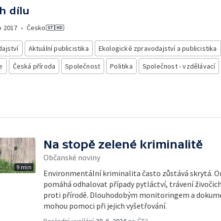
h dílu
o
2017
•
Česko
ajství
Aktuální publicistika
Ekologické zpravodajství a publicistika
e
Česká příroda
Společnost
Politika
Společnost - vzdělávací
Na stopě zelené kriminalitě
Občanské noviny
9 min
Environmentální kriminalita často zůstává skrytá. O
pomáhá odhalovat případy pytláctví, trávení živočichů
proti přírodě. Dlouhodobým monitoringem a dokumen
mohou pomoci při jejich vyšetřování.
Poslední vysílání
30. 6. 2026
na ČT2