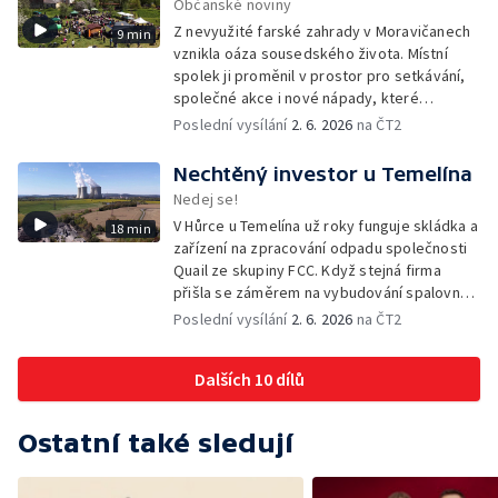
Občanské noviny
Z nevyužité farské zahrady v Moravičanech
9 min
vznikla oáza sousedského života. Místní
spolek ji proměnil v prostor pro setkávání,
společné akce i nové nápady, které
přesahují zahradu a pomáhají rozhýbat život
Poslední vysílání
2. 6. 2026
na ČT2
v celé obci.
Nechtěný investor u Temelína
Nedej se!
V Hůrce u Temelína už roky funguje skládka a
18 min
zařízení na zpracování odpadu společnosti
Quail ze skupiny FCC. Když stejná firma
přišla se záměrem na vybudování spalovny
nebezpečných odpadů, okolní obce se
Poslední vysílání
2. 6. 2026
na ČT2
postavily proti. Důvěru místních podlomily
zkušenosti s dosavadním provozem i kauza
Dalších 10 dílů
rekultivace odkališť v Mydlovarech.
Ostatní také sledují