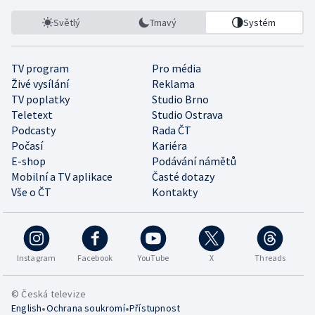
Světlý
Tmavý
Systém
TV program
Pro média
Živé vysílání
Reklama
TV poplatky
Studio Brno
Teletext
Studio Ostrava
Podcasty
Rada ČT
Počasí
Kariéra
E-shop
Podávání námětů
Mobilní a TV aplikace
Časté dotazy
Vše o ČT
Kontakty
Instagram
Facebook
YouTube
X
Threads
© Česká televize
•
•
English
Ochrana soukromí
Přístupnost