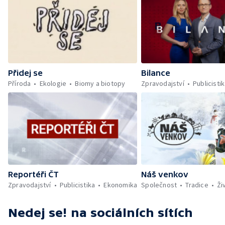
Přidej se
Bilance
Příroda
Ekologie
Biomy a biotopy
Zpravodajství
Publicisti
Reportéři ČT
Náš venkov
Zpravodajství
Publicistika
Ekonomika
Společnost
Tradice
Ži
Nedej se!
na sociálních sítích