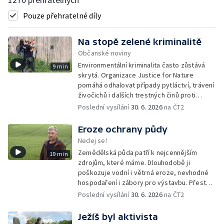
Pouze přehratelné díly
Na stopě zelené kriminalitě
Občanské noviny
Environmentální kriminalita často zůstává
9 min
skrytá. Organizace Justice for Nature
pomáhá odhalovat případy pytláctví, trávení
živočichů i dalších trestných činů proti
přírodě. Dlouhodobým monitoringem a
Poslední vysílání
30. 6. 2026
na ČT2
dokumentací sbírá důkazy, které mohou
pomoci při jejich vyšetřování.
Eroze ochrany půdy
Nedej se!
Zemědělská půda patří k nejcennějším
19 min
zdrojům, které máme. Dlouhodobě ji
poškozuje vodní i větrná eroze, nevhodné
hospodaření i zábory pro výstavbu. Přesto
česká vláda připravuje změny, které by část
Poslední vysílání
30. 6. 2026
na ČT2
pravidel na její ochranu mohly rozvolnit.
Ježíš byl aktivista