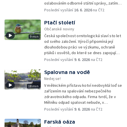
oslabováním odborné státní správy, zatímco
úředníkům přibývá práce na projektech,
Poslední vysílání
16. 6. 2026
na ČT2
které mohou být v rozporu se zájmy
ochranou přírody.
Ptačí století
Občanské noviny
Česká společnost ornitologická slaví sto let
9 min
od svého založení. Výročí připomíná její
dlouhodobou práci ve výzkumu, ochraně
ptáků i osvětě, do které se dnes zapojují
tisíce členů a dobrovolníků po celé
Poslední vysílání
9. 6. 2026
na ČT2
republice.
Spalovna na vodě
Nedej se!
V mělnickém přístavu kotví neobvyklá loď se
18 min
zařízením na spalování nebezpečného
zdravotnického odpadu. Firma tvrdí, že v
Mělníku odpad spalovat nebude, v
dokumentech k posuzování vlivů na životní
Poslední vysílání
9. 6. 2026
na ČT2
prostředí se ale objevuje právě tato lokalita.
Farská oáza