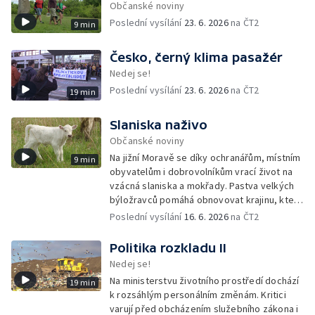
Občanské noviny
Poslední vysílání
23. 6. 2026
na ČT2
9 min
Česko, černý klima pasažér
Nedej se!
Poslední vysílání
23. 6. 2026
na ČT2
19 min
Slaniska naživo
Občanské noviny
Na jižní Moravě se díky ochranářům, místním
9 min
obyvatelům i dobrovolníkům vrací život na
vzácná slaniska a mokřady. Pastva velkých
býložravců pomáhá obnovovat krajinu, která
po desetiletí zarůstala, a zároveň znovu
Poslední vysílání
16. 6. 2026
na ČT2
propojuje místní lidi s půdou i přírodou.
Politika rozkladu II
Nedej se!
Na ministerstvu životního prostředí dochází
19 min
k rozsáhlým personálním změnám. Kritici
varují před obcházením služebního zákona i