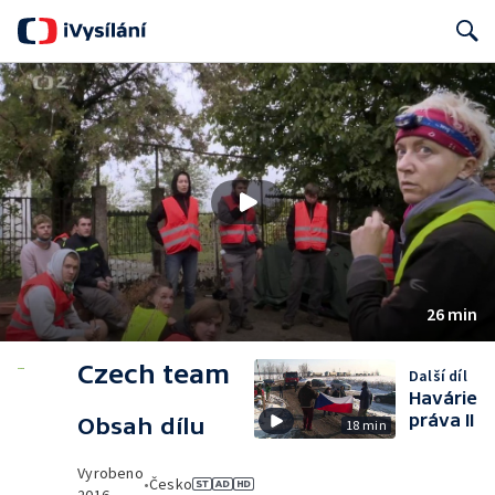
Search
26 min
Czech team
Další díl
Havárie
práva II
Obsah dílu
18 min
Vyrobeno
•
Česko