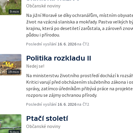
Občanské noviny
9 min
Na jižní Moravě se díky ochranářům, místním obyvat
život na vzácná slaniska a mokřady. Pastva velkých
krajinu, která po desetiletí zarůstala, a zároveň znovu
půdou i přírodou.
Poslední vysílání
16. 6. 2026
na ČT2
Politika rozkladu II
Nedej se!
19 min
Na ministerstvu životního prostředí dochází k roz
Kritici varují před obcházením služebního zákona i 
správy, zatímco úředníkům přibývá práce na projekte
rozporu se zájmy ochranou přírody.
Poslední vysílání
16. 6. 2026
na ČT2
Ptačí století
Občanské noviny
9 min