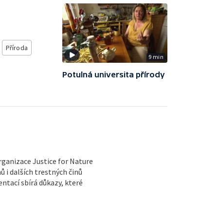
Příroda
9 min
Potulná universita přírody
rganizace Justice for Nature
 i dalších trestných činů
tací sbírá důkazy, které