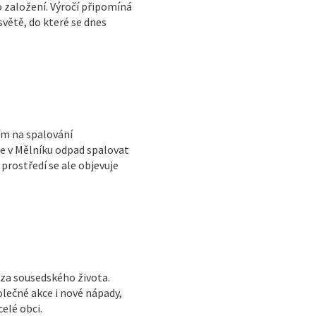
o založení. Výročí připomíná
světě, do které se dnes
.
ím na spalování
e v Mělníku odpad spalovat
prostředí se ale objevuje
áza sousedského života.
olečné akce i nové nápady,
elé obci.