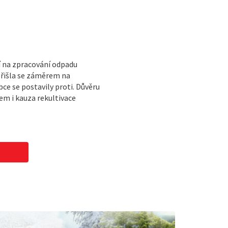
í na zpracování odpadu
přišla se záměrem na
e se postavily proti. Důvěru
m i kauza rekultivace