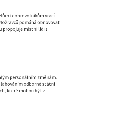
elům i dobrovolníkům vrací
 býložravců pomáhá obnovovat
 propojuje místní lidi s
sáhlým personálním změnám.
oslabováním odborné státní
ch, které mohou být v