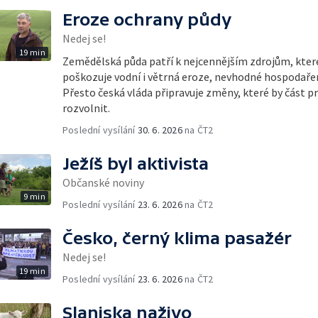
Eroze ochrany půdy
Nedej se!
19 min
Zemědělská půda patří k nejcennějším zdrojům, kte
poškozuje vodní i větrná eroze, nevhodné hospodařen
Přesto česká vláda připravuje změny, které by část pr
rozvolnit.
Poslední vysílání
30. 6. 2026
na ČT2
Ježíš byl aktivista
Občanské noviny
9 min
Poslední vysílání
23. 6. 2026
na ČT2
Česko, černý klima pasažér
Nedej se!
19 min
Poslední vysílání
23. 6. 2026
na ČT2
Slaniska naživo