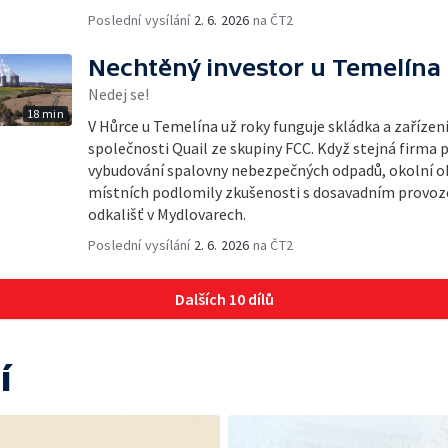
Poslední vysílání
2. 6. 2026
na ČT2
Nechtěný investor u Temelína
Nedej se!
18 min
V Hůrce u Temelína už roky funguje skládka a zařízen
společnosti Quail ze skupiny FCC. Když stejná firma 
vybudování spalovny nebezpečných odpadů, okolní obc
místních podlomily zkušenosti s dosavadním provoze
odkališť v Mydlovarech.
Poslední vysílání
2. 6. 2026
na ČT2
Dalších 10 dílů
í