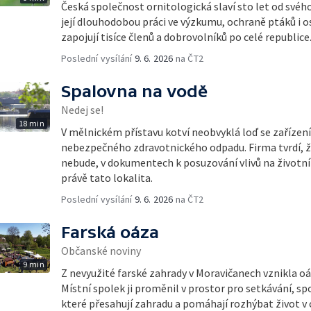
Česká společnost ornitologická slaví sto let od svéh
její dlouhodobou práci ve výzkumu, ochraně ptáků i o
zapojují tisíce členů a dobrovolníků po celé republice
Poslední vysílání
9. 6. 2026
na ČT2
Spalovna na vodě
Nedej se!
18 min
V mělnickém přístavu kotví neobvyklá loď se zařízen
nebezpečného zdravotnického odpadu. Firma tvrdí, ž
nebude, v dokumentech k posuzování vlivů na životní 
právě tato lokalita.
Poslední vysílání
9. 6. 2026
na ČT2
Farská oáza
Občanské noviny
9 min
Z nevyužité farské zahrady v Moravičanech vznikla o
Místní spolek ji proměnil v prostor pro setkávání, sp
které přesahují zahradu a pomáhají rozhýbat život v c