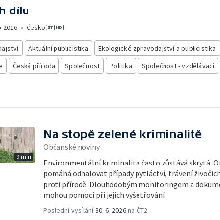
h dílu
o
2016
•
Česko
ajství
Aktuální publicistika
Ekologické zpravodajství a publicistika
e
Česká příroda
Společnost
Politika
Společnost - vzdělávací
Na stopě zelené kriminalitě
Občanské noviny
9 min
Environmentální kriminalita často zůstává skrytá. O
pomáhá odhalovat případy pytláctví, trávení živočichů
proti přírodě. Dlouhodobým monitoringem a dokumen
mohou pomoci při jejich vyšetřování.
Poslední vysílání
30. 6. 2026
na ČT2