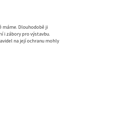
ré máme. Dlouhodobě ji
í i zábory pro výstavbu.
avidel na její ochranu mohly