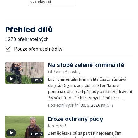
vzdělávací
Přehled dílů
1270 přehratelných
Pouze přehratelné díly
Na stopě zelené kriminalitě
Občanské noviny
Environmentální kriminalita často zůstává
9 min
skrytá. Organizace Justice for Nature
pomáhá odhalovat případy pytláctví, trávení
živočichů i dalších trestných činů proti
přírodě. Dlouhodobým monitoringem a
Poslední vysílání
30. 6. 2026
na ČT2
dokumentací sbírá důkazy, které mohou
pomoci při jejich vyšetřování.
Eroze ochrany půdy
Nedej se!
Zemědělská půda patří k nejcennějším
19 min