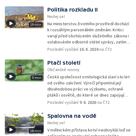
propojuje místní lidi s půdou i přírodou.
Politika rozkladu II
Nedej se!
Na ministerstvu životního prostředí dochází
19 min
k rozsáhlým personálním změnám. Kritici
varují před obcházením služebního zákona i
oslabováním odborné státní správy, zatímco
úředníkům přibývá práce na projektech,
Poslední vysílání
16. 6. 2026
na ČT2
které mohou být v rozporu se zájmy
ochranou přírody.
Ptačí století
Občanské noviny
Česká společnost ornitologická slaví sto let
9 min
od svého založení. Výročí připomíná její
dlouhodobou práci ve výzkumu, ochraně
ptáků i osvětě, do které se dnes zapojují
tisíce členů a dobrovolníků po celé
Poslední vysílání
9. 6. 2026
na ČT2
republice.
Spalovna na vodě
Nedej se!
V mělnickém přístavu kotví neobvyklá loď se
18 min