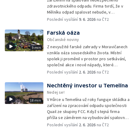
zařízením na spalování nebezpečného
zdravotnického odpadu. Firma tvrdí, že v
Mělníku odpad spalovat nebude, v
dokumentech k posuzování vlivů na životní
Poslední vysílání
9. 6. 2026
na ČT2
prostředí se ale objevuje právě tato lokalita.
Farská oáza
Občanské noviny
Z nevyužité farské zahrady v Moravičanech
9 min
vznikla oáza sousedského života. Místní
spolek ji proměnil v prostor pro setkávání,
společné akce i nové nápady, které
přesahují zahradu a pomáhají rozhýbat život
Poslední vysílání
2. 6. 2026
na ČT2
v celé obci.
Nechtěný investor u Temelína
Nedej se!
V Hůrce u Temelína už roky funguje skládka a
18 min
zařízení na zpracování odpadu společnosti
Quail ze skupiny FCC. Když stejná firma
přišla se záměrem na vybudování spalovny
nebezpečných odpadů, okolní obce se
Poslední vysílání
2. 6. 2026
na ČT2
postavily proti. Důvěru místních podlomily