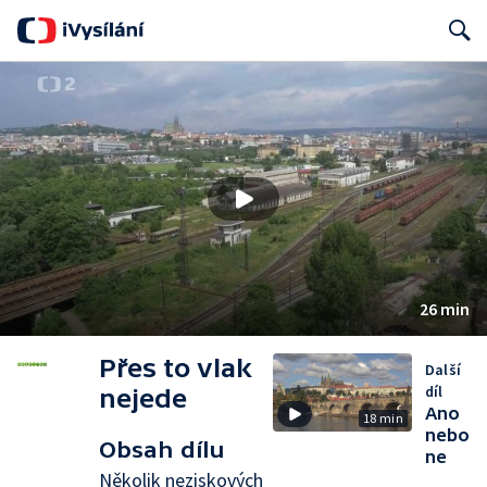
Search
26 min
Přes to vlak
Další
díl
nejede
Ano
18 min
nebo
Obsah dílu
ne
Několik neziskových