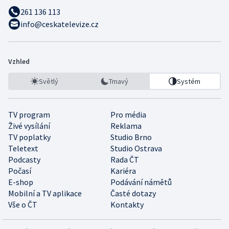
261 136 113
info@ceskatelevize.cz
Vzhled
Světlý
Tmavý
Systém
TV program
Pro média
Živé vysílání
Reklama
TV poplatky
Studio Brno
Teletext
Studio Ostrava
Podcasty
Rada ČT
Počasí
Kariéra
E-shop
Podávání námětů
Mobilní a TV aplikace
Časté dotazy
Vše o ČT
Kontakty