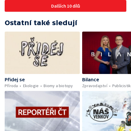
zkušenosti s dosavadním provozem i kauza
Dalších 10 dílů
rekultivace odkališť v Mydlovarech.
Ostatní také sledují
Přidej se
Bilance
Příroda
Ekologie
Biomy a biotopy
Zpravodajství
Publicisti