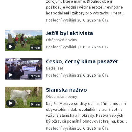
zdrojům, které máme. Dlouhodobě ji
poškozuje vodní i větrná eroze, nevhodné
hospodaření i zábory pro výstavbu. Přesto
česká vláda připravuje změny, které by část
Poslední vysílání
30. 6. 2026
na ČT2
pravidel na její ochranu mohly rozvolnit.
Ježíš byl aktivista
Občanské noviny
Poslední vysílání
23. 6. 2026
na ČT2
9 min
Česko, černý klima pasažér
Nedej se!
Poslední vysílání
23. 6. 2026
na ČT2
19 min
Slaniska naživo
Občanské noviny
Na jižní Moravě se díky ochranářům, místním
9 min
obyvatelům i dobrovolníkům vrací život na
vzácná slaniska a mokřady. Pastva velkých
býložravců pomáhá obnovovat krajinu, která
po desetiletí zarůstala, a zároveň znovu
Poslední vysílání
16. 6. 2026
na ČT2