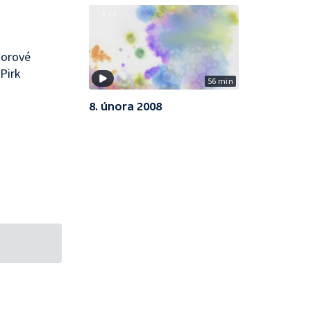
oorové
Pirk
56 min
8. února 2008