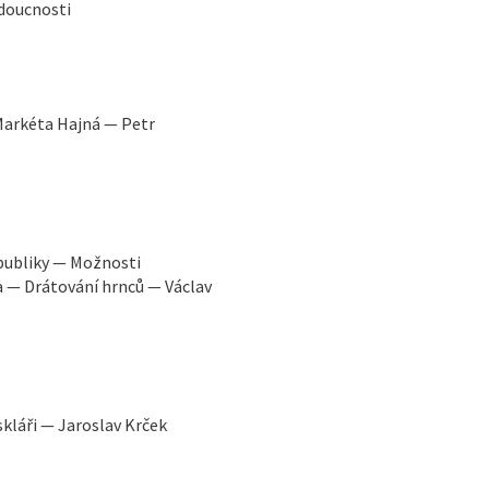
udoucnosti
arkéta Hajná — Petr
epubliky — Možnosti
 — Drátování hrnců — Václav
kláři — Jaroslav Krček