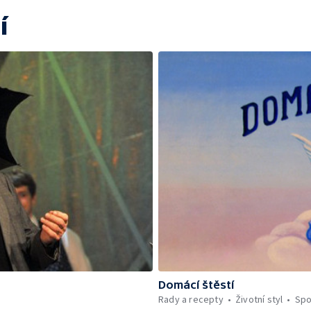
í
Domácí štěstí
Rady a recepty
Životní styl
Spo