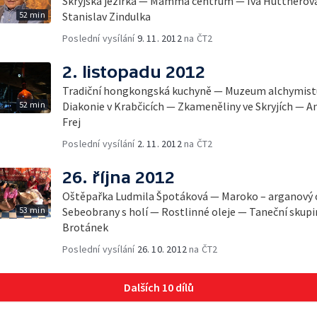
Skryjská jezírka — Mamma centrum — Iva Hüttnerová
52 min
Stanislav Zindulka
Poslední vysílání
9. 11. 2012
na ČT2
2. listopadu 2012
Tradiční hongkongská kuchyně — Muzeum alchymist
52 min
Diakonie v Krabčicích — Zkameněliny ve Skryjích — A
Frej
Poslední vysílání
2. 11. 2012
na ČT2
26. října 2012
Oštěpařka Ludmila Špotáková — Maroko – arganový 
53 min
Sebeobrany s holí — Rostlinné oleje — Taneční skupi
Brotánek
Poslední vysílání
26. 10. 2012
na ČT2
Dalších 10 dílů