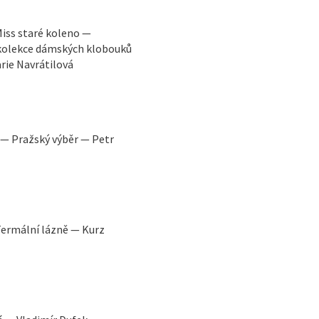
iss staré koleno —
kolekce dámských klobouků
arie Navrátilová
— Pražský výběr — Petr
 Termální lázně — Kurz