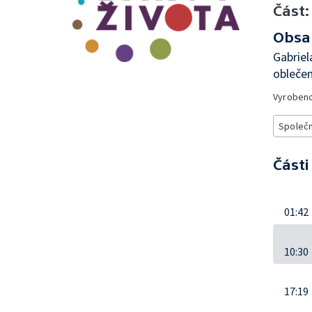
Část:
Obsa
Gabriel
oblečen
Vyroben
Společ
Části
01:42
10:30
17:19