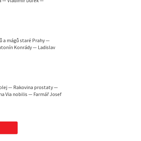
 — Vladimír Dufek —
ů a mágů staré Prahy —
ntonín Konrády — Ladislav
olej — Rakovina prostaty —
na Via nobilis — Farmář Josef