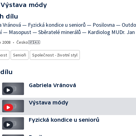
Výstava módy
h dílu
a Vránová — Fyzická kondice u seniorů — Posilovna — Outd
í — Masopust — Sběratelé minerálů — Kardiolog MUDr. Jan 
o
2008
•
Česko
nost
Senioři
Společnost - životní styl
 dílu
Gabriela Vránová
Výstava módy
Fyzická kondice u seniorů