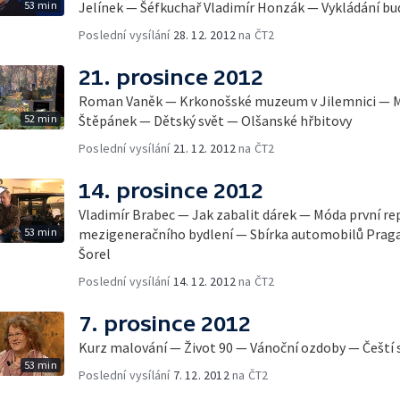
53 min
Jelínek — Šéfkuchař Vladimír Honzák — Vykládání b
Poslední vysílání
28. 12. 2012
na ČT2
21. prosince 2012
Roman Vaněk — Krkonošské muzeum v Jilemnici — M
52 min
Štěpánek — Dětský svět — Olšanské hřbitovy
Poslední vysílání
21. 12. 2012
na ČT2
14. prosince 2012
Vladimír Brabec — Jak zabalit dárek — Móda první r
53 min
mezigeneračního bydlení — Sbírka automobilů Praga
Šorel
Poslední vysílání
14. 12. 2012
na ČT2
7. prosince 2012
Kurz malování — Život 90 — Vánoční ozdoby — Čeští s
53 min
Poslední vysílání
7. 12. 2012
na ČT2