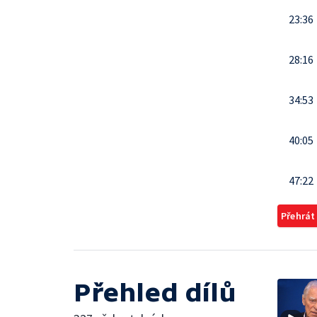
23:36
28:16
34:53
40:05
47:22
Přehrát
Přehled dílů