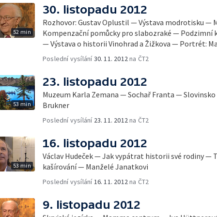
30. listopadu 2012
Rozhovor: Gustav Oplustil — Výstava modrotisku — M
52 min
Kompenzační pomůcky pro slabozraké — Podzimní 
— Výstava o historii Vinohrad a Žižkova — Portrét: M
Poslední vysílání
30. 11. 2012
na ČT2
23. listopadu 2012
Muzeum Karla Zemana — Sochař Franta — Slovinsko 
53 min
Brukner
Poslední vysílání
23. 11. 2012
na ČT2
16. listopadu 2012
Václav Hudeček — Jak vypátrat historii své rodiny —
53 min
kašírování — Manželé Janatkovi
Poslední vysílání
16. 11. 2012
na ČT2
9. listopadu 2012