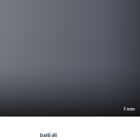
7 min
Další díl