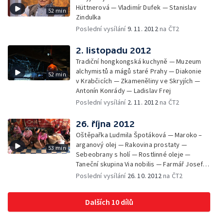
Hüttnerová — Vladimír Dufek — Stanislav
52 min
Zindulka
Poslední vysílání
9. 11. 2012
na ČT2
2. listopadu 2012
Tradiční hongkongská kuchyně — Muzeum
alchymistů a mágů staré Prahy — Diakonie
52 min
v Krabčicích — Zkameněliny ve Skryjích —
Antonín Konrády — Ladislav Frej
Poslední vysílání
2. 11. 2012
na ČT2
26. října 2012
Oštěpařka Ludmila Špotáková — Maroko –
arganový olej — Rakovina prostaty —
53 min
Sebeobrany s holí — Rostlinné oleje —
Taneční skupina Via nobilis — Farmář Josef
Brotánek
Poslední vysílání
26. 10. 2012
na ČT2
Dalších 10 dílů