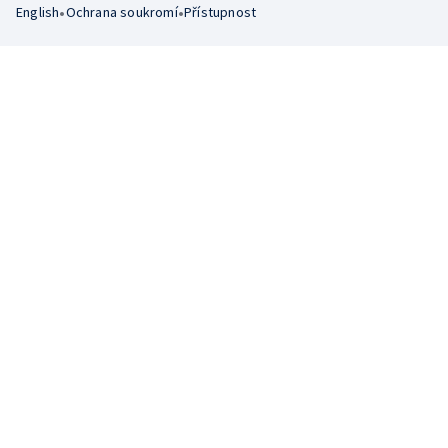
•
•
English
Ochrana soukromí
Přístupnost