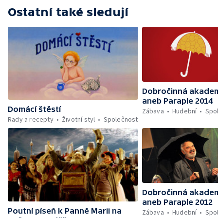
Ostatní také sledují
Dobročinná akade
aneb Paraple 2014
Domácí štěstí
Zábava
Hudební
Spo
Rady a recepty
Životní styl
Společnost
Dobročinná akade
aneb Paraple 2012
Poutní píseň k Panně Marii na
Zábava
Hudební
Spo