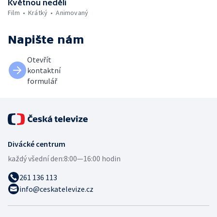
Květnou neděli
Film
Krátký
Animovaný
Napište nám
Otevřít
kontaktní
formulář
Divácké centrum
každý všední den:
8:00—16:00 hodin
261 136 113
info@ceskatelevize.cz