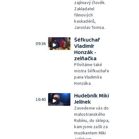
zajímavý člověk.
Zakladatel
filmových
kaskadérů,
Jaroslav Tomsa.
Šéfkuchař
09:36
Vladimír
Honzák -
zelňačka
Přivítáme také
mistra šéfkuchaře
pana Vladimíra
Honzáka.
Hudebník Miki
16:40
Jelínek
Zavedeme vás do
malostranského
Rubínu, do sklepa,
kam jsme zašli za
muzikantem Miki