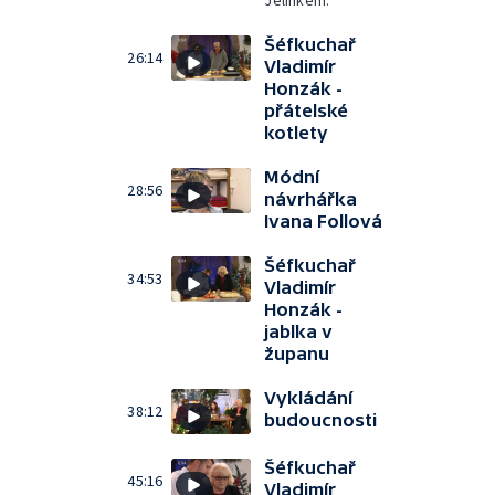
Jelínkem.
Šéfkuchař
26:14
Vladimír
Honzák -
přátelské
kotlety
Módní
28:56
návrhářka
Ivana Follová
Šéfkuchař
34:53
Vladimír
Honzák -
jablka v
županu
Vykládání
38:12
budoucnosti
Šéfkuchař
45:16
Vladimír