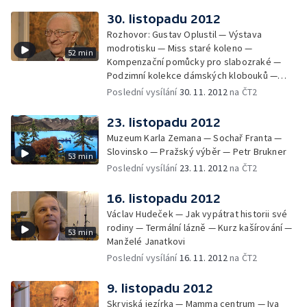
30. listopadu 2012
Rozhovor: Gustav Oplustil — Výstava
modrotisku — Miss staré koleno —
52 min
Kompenzační pomůcky pro slabozraké —
Podzimní kolekce dámských klobouků —
Výstava o historii Vinohrad a Žižkova —
Poslední vysílání
30. 11. 2012
na ČT2
Portrét: Marie Navrátilová
23. listopadu 2012
Muzeum Karla Zemana — Sochař Franta —
Slovinsko — Pražský výběr — Petr Brukner
53 min
Poslední vysílání
23. 11. 2012
na ČT2
16. listopadu 2012
Václav Hudeček — Jak vypátrat historii své
rodiny — Termální lázně — Kurz kašírování —
53 min
Manželé Janatkovi
Poslední vysílání
16. 11. 2012
na ČT2
9. listopadu 2012
Skryjská jezírka — Mamma centrum — Iva