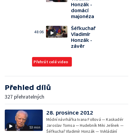
Honzák -
domácí
majonéza
Šéfkuchař
48:06
Vladimír
Honzák -
závěr
Přehrát celé video
Přehled dílů
327 přehratelných
28. prosince 2012
Módní návrhářka Ivana Follová — Kaskadér
Jaroslav Tomsa — Hudebník Miki Jelínek —
53 min
Šéfkuchař Vladimír Honzák — Vykládání