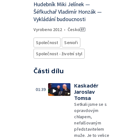
Hudebník Miki Jelínek —
Šéfkuchař Vladimír Honzák —
Vykládání budoucnosti
Vyrobeno
2012
•
Česko
Společnost
Senioři
Společnost - životní styl
Části dílu
Kaskadér
01:39
Jaroslav
Tomsa
Setkali jsme se s
opravdovým
chlapem,
nefalšovaným
představitelem
muže. Je to velice