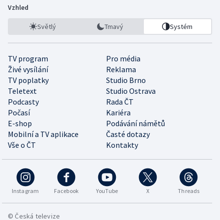
Vzhled
Světlý
Tmavý
Systém
TV program
Pro média
Živé vysílání
Reklama
TV poplatky
Studio Brno
Teletext
Studio Ostrava
Podcasty
Rada ČT
Počasí
Kariéra
E-shop
Podávání námětů
Mobilní a TV aplikace
Časté dotazy
Vše o ČT
Kontakty
Instagram
Facebook
YouTube
X
Threads
© Česká televize