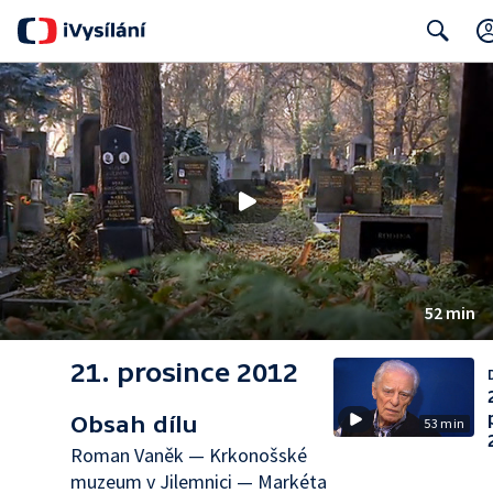
Search
52 min
21. prosince 2012
Obsah dílu
53 min
Roman Vaněk — Krkonošské
muzeum v Jilemnici — Markéta