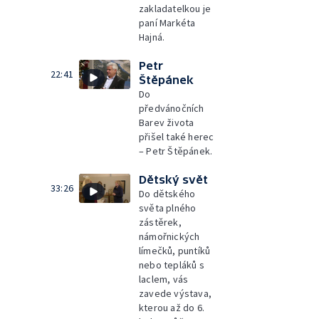
zakladatelkou je
paní Markéta
Hajná.
Petr
22:41
Štěpánek
Do
předvánočních
Barev života
přišel také herec
– Petr Štěpánek.
Dětský svět
33:26
Do dětského
světa plného
zástěrek,
námořnických
límečků, puntíků
nebo tepláků s
laclem, vás
zavede výstava,
kterou až do 6.