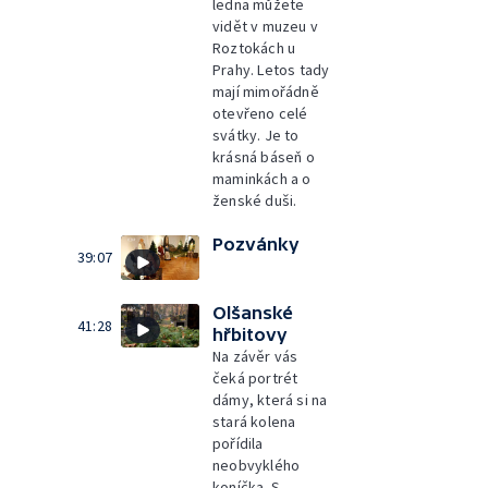
ledna můžete
vidět v muzeu v
Roztokách u
Prahy. Letos tady
mají mimořádně
otevřeno celé
svátky. Je to
krásná báseň o
maminkách a o
ženské duši.
Pozvánky
39:07
Olšanské
41:28
hřbitovy
Na závěr vás
čeká portrét
dámy, která si na
stará kolena
pořídila
neobvyklého
koníčka. S