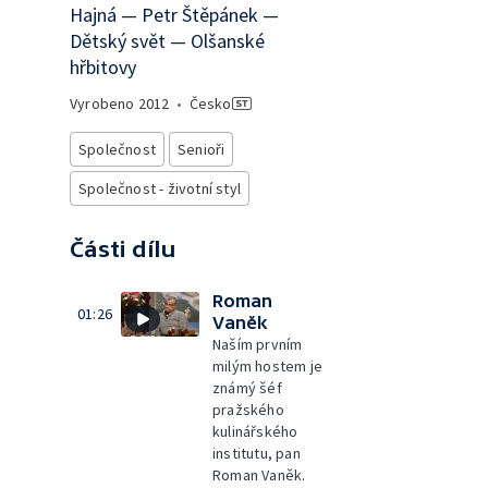
Hajná — Petr Štěpánek —
Dětský svět — Olšanské
hřbitovy
Vyrobeno
2012
•
Česko
Společnost
Senioři
Společnost - životní styl
Části dílu
Roman
01:26
Vaněk
Naším prvním
milým hostem je
známý šéf
pražského
kulinářského
institutu, pan
Roman Vaněk.