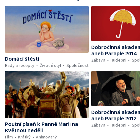
Dobročinná akade
aneb Paraple 2014
Domácí štěstí
Zábava
Hudební
Spo
Rady a recepty
Životní styl
Společnost
Dobročinná akade
aneb Paraple 2012
Poutní píseň k Panně Marii na
Zábava
Hudební
Spo
Květnou neděli
Film
Krátký
Animovaný