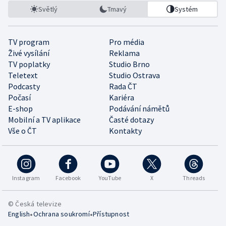
Světlý
Tmavý
Systém
TV program
Pro média
Živé vysílání
Reklama
TV poplatky
Studio Brno
Teletext
Studio Ostrava
Podcasty
Rada ČT
Počasí
Kariéra
E-shop
Podávání námětů
Mobilní a TV aplikace
Časté dotazy
Vše o ČT
Kontakty
Instagram
Facebook
YouTube
X
Threads
© Česká televize
•
•
English
Ochrana soukromí
Přístupnost