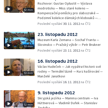
Rozhovor: Gustav Oplustil — Výstava
modrotisku — Miss staré koleno —
52 min
Kompenzační pomůcky pro slabozraké —
Podzimní kolekce dámských klobouků —
Výstava o historii Vinohrad a Žižkova —
Poslední vysílání
30. 11. 2012
na ČT2
Portrét: Marie Navrátilová
23. listopadu 2012
Muzeum Karla Zemana — Sochař Franta —
Slovinsko — Pražský výběr — Petr Brukner
53 min
Poslední vysílání
23. 11. 2012
na ČT2
16. listopadu 2012
Václav Hudeček — Jak vypátrat historii své
rodiny — Termální lázně — Kurz kašírování —
53 min
Manželé Janatkovi
Poslední vysílání
16. 11. 2012
na ČT2
9. listopadu 2012
Skryjská jezírka — Mamma centrum — Iva
Hüttnerová — Vladimír Dufek — Stanislav
52 min
Zindulka