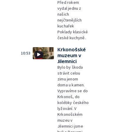
Před rokem
vydal jednu z
našich
nejčtenějších
kuchařek
Poklady klasické
české kuchyně.
Krkonošské
10:53
muzeum v
Jilemnici
Bylo by škoda
strávit celou
zimu jenom
doma u kamen.
Vypravíme se do
Krkonoš, do
kolébky českého
lyžování. V
Krkonošském
muzeu v
Jilemnici jsme