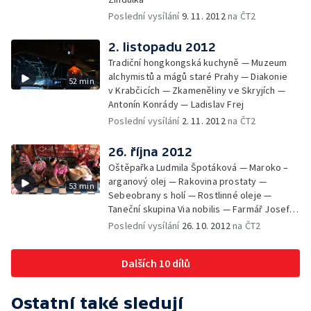
Poslední vysílání
9. 11. 2012
na ČT2
2. listopadu 2012
Tradiční hongkongská kuchyně — Muzeum
alchymistů a mágů staré Prahy — Diakonie
52 min
v Krabčicích — Zkameněliny ve Skryjích —
Antonín Konrády — Ladislav Frej
Poslední vysílání
2. 11. 2012
na ČT2
26. října 2012
Oštěpařka Ludmila Špotáková — Maroko –
arganový olej — Rakovina prostaty —
53 min
Sebeobrany s holí — Rostlinné oleje —
Taneční skupina Via nobilis — Farmář Josef
Brotánek
Poslední vysílání
26. 10. 2012
na ČT2
Dalších 10 dílů
Ostatní také sledují