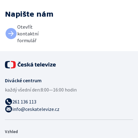
Napište nám
Otevřít
kontaktní
formulář
Divácké centrum
každý všední den:
8:00—16:00 hodin
261 136 113
info@ceskatelevize.cz
Vzhled