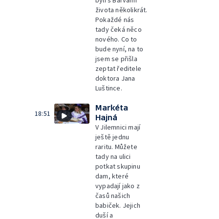
byli s Barvami
života několikrát.
Pokaždé nás
tady čeká něco
nového. Co to
bude nyní, na to
jsem se přišla
zeptat ředitele
doktora Jana
Luštince.
Markéta
18:51
Hajná
V Jilemnici mají
ještě jednu
raritu. Můžete
tady na ulici
potkat skupinu
dam, které
vypadají jako z
časů našich
babiček. Jejich
duší a