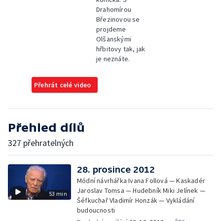
Drahomírou
Březinovou se
projdeme
Olšanskými
hřbitovy tak, jak
je neznáte.
Přehrát celé video
Přehled dílů
327 přehratelných
28. prosince 2012
Módní návrhářka Ivana Follová — Kaskadér
Jaroslav Tomsa — Hudebník Miki Jelínek —
53 min
Šéfkuchař Vladimír Honzák — Vykládání
budoucnosti