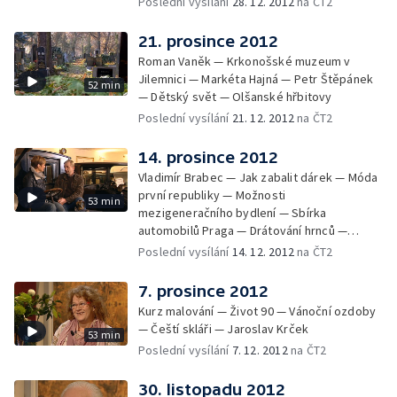
Poslední vysílání
28. 12. 2012
na ČT2
21. prosince 2012
Roman Vaněk — Krkonošské muzeum v
Jilemnici — Markéta Hajná — Petr Štěpánek
52 min
— Dětský svět — Olšanské hřbitovy
Poslední vysílání
21. 12. 2012
na ČT2
14. prosince 2012
Vladimír Brabec — Jak zabalit dárek — Móda
první republiky — Možnosti
53 min
mezigeneračního bydlení — Sbírka
automobilů Praga — Drátování hrnců —
Václav Šorel
Poslední vysílání
14. 12. 2012
na ČT2
7. prosince 2012
Kurz malování — Život 90 — Vánoční ozdoby
— Čeští skláři — Jaroslav Krček
53 min
Poslední vysílání
7. 12. 2012
na ČT2
30. listopadu 2012