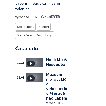
Labem — Sudoku — Jarní
zelenina
Vyrobeno
2006
•
Česko
Společnost
Senioři
Společnost - životní styl
Části dílu
Host: Miloš
01:29
Nesvadba
Muzeum
12:03
motocyklů
a
velocipedů
v Přerově
nad Labem
V roce 2006