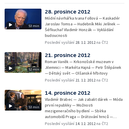
28. prosince 2012
Módní návrhářka Ivana Follová — Kaskadér
Jaroslav Tomsa — Hudebník Miki Jelínek —
53 min
Šéfkuchař Vladimír Honzák — Vykládání
budoucnosti
Poslední vysílání
28. 12. 2012
na ČT2
21. prosince 2012
Roman Vaněk — Krkonošské muzeum v
Jilemnici — Markéta Hajná — Petr Štěpánek
52 min
— Dětský svět — Olšanské hřbitovy
Poslední vysílání
21. 12. 2012
na ČT2
14. prosince 2012
Vladimír Brabec — Jak zabalit dárek — Móda
první republiky — Možnosti
53 min
mezigeneračního bydlení — Sbírka
automobilů Praga — Drátování hrnců —
Václav Šorel
Poslední vysílání
14. 12. 2012
na ČT2