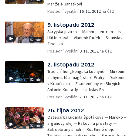
Manželé Janatkovi
Poslední vysílání
16. 11. 2012
na ČT2
9. listopadu 2012
Skryjská jezírka — Mamma centrum — Iva
Hüttnerová — Vladimír Dufek — Stanislav
52 min
Zindulka
Poslední vysílání
9. 11. 2012
na ČT2
2. listopadu 2012
Tradiční hongkongská kuchyně — Muzeum
alchymistů a mágů staré Prahy — Diakonie
52 min
v Krabčicích — Zkameněliny ve Skryjích —
Antonín Konrády — Ladislav Frej
Poslední vysílání
2. 11. 2012
na ČT2
26. října 2012
Oštěpařka Ludmila Špotáková — Maroko –
arganový olej — Rakovina prostaty —
53 min
Sebeobrany s holí — Rostlinné oleje —
Taneční skupina Via nobilis — Farmář Josef