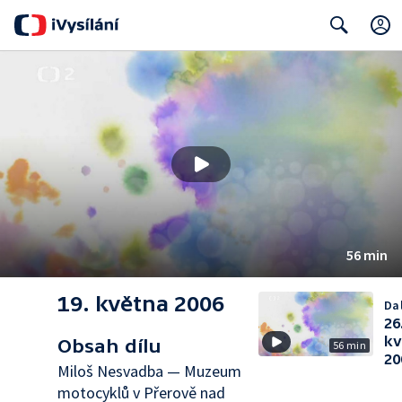
Search
56 min
19. května 2006
Dal
26
kv
Obsah dílu
56 min
20
Miloš Nesvadba — Muzeum
motocyklů v Přerově nad