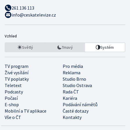
261 136 113
info@ceskatelevize.cz
Vzhled
Světlý
Tmavý
Systém
TV program
Pro média
Živé vysílání
Reklama
TV poplatky
Studio Brno
Teletext
Studio Ostrava
Podcasty
Rada ČT
Počasí
Kariéra
E-shop
Podávání námětů
Mobilní a TV aplikace
Časté dotazy
Vše o ČT
Kontakty