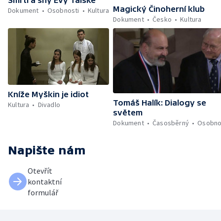
Smrti a sny Evy Tálské
Magický Činoherní klub
Dokument
Osobnosti
Kultura
Dokument
Česko
Kultura
Kníže Myškin je idiot
Tomáš Halík: Dialogy se
Kultura
Divadlo
světem
Dokument
Časosběrný
Osobno
Napište nám
Otevřít
kontaktní
formulář