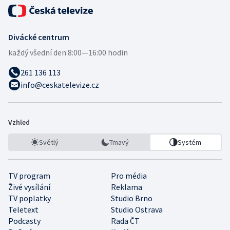
Divácké centrum
každý všední den:
8:00—16:00 hodin
261 136 113
info@ceskatelevize.cz
Vzhled
Světlý
Tmavý
Systém
TV program
Pro média
Živé vysílání
Reklama
TV poplatky
Studio Brno
Teletext
Studio Ostrava
Podcasty
Rada ČT