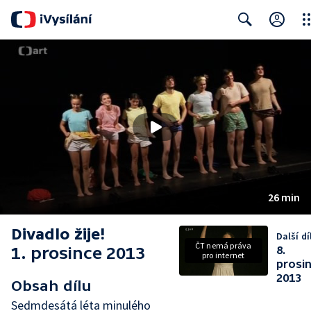
Clo
Search
26 min
Divadlo žije!
Další dí
ČT nemá práva
1. prosince 2013
8.
pro internet
prosi
2013
Obsah dílu
Sedmdesátá léta minulého