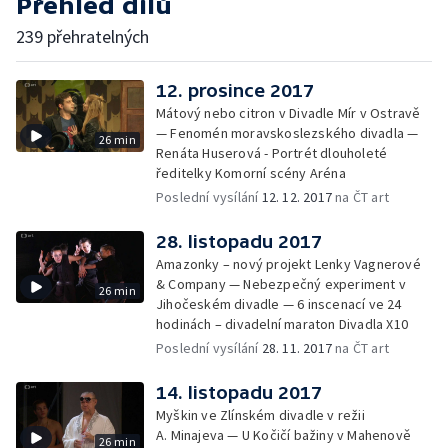
Přehled dílů
239 přehratelných
12. prosince 2017
Mátový nebo citron v Divadle Mír v Ostravě
— Fenomén moravskoslezského divadla —
26 min
Renáta Huserová - Portrét dlouholeté
ředitelky Komorní scény Aréna
Poslední vysílání
12. 12. 2017
na ČT art
28. listopadu 2017
Amazonky – nový projekt Lenky Vagnerové
& Company — Nebezpečný experiment v
26 min
Jihočeském divadle — 6 inscenací ve 24
hodinách – divadelní maraton Divadla X10
Poslední vysílání
28. 11. 2017
na ČT art
14. listopadu 2017
Myškin ve Zlínském divadle v režii
A. Minajeva — U Kočičí bažiny v Mahenově
26 min