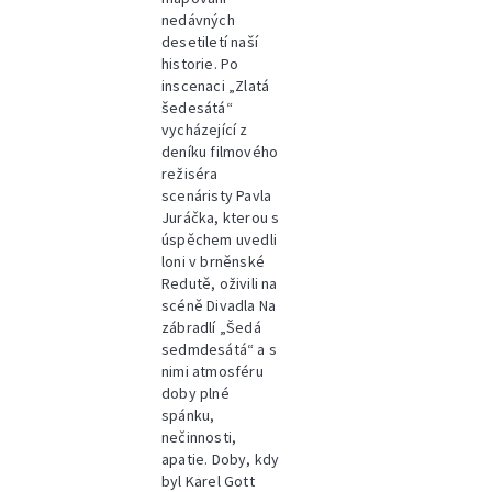
nedávných
desetiletí naší
historie. Po
inscenaci „Zlatá
šedesátá“
vycházející z
deníku filmového
režiséra
scenáristy Pavla
Juráčka, kterou s
úspěchem uvedli
loni v brněnské
Redutě, oživili na
scéně Divadla Na
zábradlí „Šedá
sedmdesátá“ a s
nimi atmosféru
doby plné
spánku,
nečinnosti,
apatie. Doby, kdy
byl Karel Gott