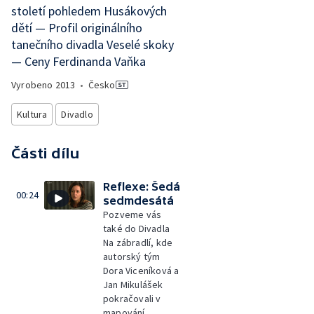
století pohledem Husákových
dětí — Profil originálního
tanečního divadla Veselé skoky
— Ceny Ferdinanda Vaňka
Vyrobeno
2013
•
Česko
Kultura
Divadlo
Části dílu
Reflexe: Šedá
00:24
sedmdesátá
Pozveme vás
také do Divadla
Na zábradlí, kde
autorský tým
Dora Viceníková a
Jan Mikulášek
pokračovali v
mapování