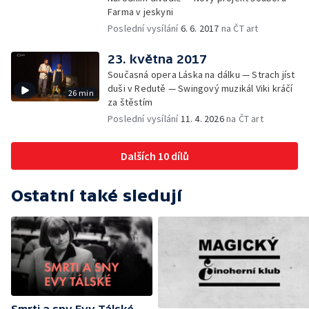
Farma v jeskyni
Poslední vysílání
6. 6. 2017
na ČT art
23. května 2017
Současná opera Láska na dálku — Strach jíst
duši v Redutě — Swingový muzikál Viki kráčí
26 min
za štěstím
Poslední vysílání
11. 4. 2026
na ČT art
Dalších 10 dílů
Ostatní také sledují