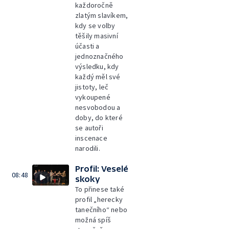
každoročně
zlatým slavíkem,
kdy se volby
těšily masivní
účasti a
jednoznačného
výsledku, kdy
každý měl své
jistoty, leč
vykoupené
nesvobodou a
doby, do které
se autoři
inscenace
narodili.
Profil: Veselé
08:48
skoky
To přinese také
profil „herecky
tanečního“ nebo
možná spíš