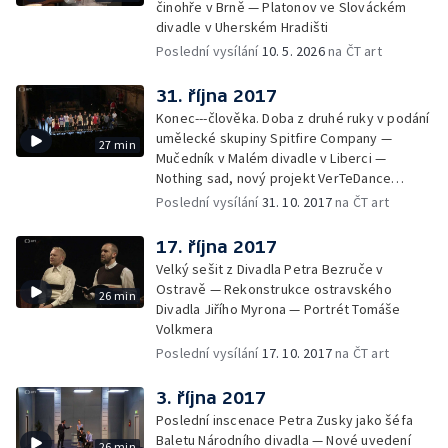
činohře v Brně — Platonov ve Slováckém
divadle v Uherském Hradišti
Poslední vysílání
10. 5. 2026
na ČT art
31. října 2017
Konec---člověka. Doba z druhé ruky v podání
umělecké skupiny Spitfire Company —
27 min
Mučedník v Malém divadle v Liberci —
Nothing sad, nový projekt VerTeDance
a režisérky Petry Tejnorové
Poslední vysílání
31. 10. 2017
na ČT art
17. října 2017
Velký sešit z Divadla Petra Bezruče v
Ostravě — Rekonstrukce ostravského
26 min
Divadla Jiřího Myrona — Portrét Tomáše
Volkmera
Poslední vysílání
17. 10. 2017
na ČT art
3. října 2017
Poslední inscenace Petra Zusky jako šéfa
Baletu Národního divadla — Nové uvedení
26 min