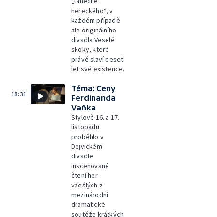
„tanečně
hereckého“, v
každém případě
ale originálního
divadla Veselé
skoky, které
právě slaví deset
let své existence.
Téma: Ceny
18:31
Ferdinanda
Vaňka
Stylově 16. a 17.
listopadu
proběhlo v
Dejvickém
divadle
inscenované
čtení her
vzešlých z
mezinárodní
dramatické
soutěže krátkých