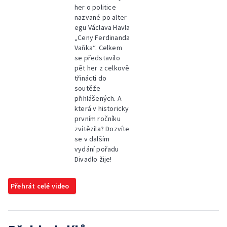
her o politice
nazvané po alter
egu Václava Havla
„Ceny Ferdinanda
Vaňka“. Celkem
se představilo
pět her z celkově
třinácti do
soutěže
přihlášených. A
která v historicky
prvním ročníku
zvítězila? Dozvíte
se v dalším
vydání pořadu
Divadlo žije!
Přehrát celé video