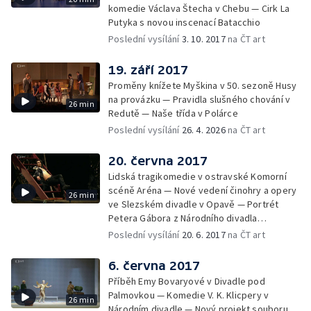
komedie Václava Štecha v Chebu — Cirk La
Putyka s novou inscenací Batacchio
Poslední vysílání
3. 10. 2017
na ČT art
19. září 2017
Proměny knížete Myškina v 50. sezoně Husy
na provázku — Pravidla slušného chování v
26 min
Redutě — Naše třída v Polárce
Poslední vysílání
26. 4. 2026
na ČT art
20. června 2017
Lidská tragikomedie v ostravské Komorní
scéně Aréna — Nové vedení činohry a opery
26 min
ve Slezském divadle v Opavě — Portrét
Petera Gábora z Národního divadla
moravskoslezského
Poslední vysílání
20. 6. 2017
na ČT art
6. června 2017
Příběh Emy Bovaryové v Divadle pod
Palmovkou — Komedie V. K. Klicpery v
26 min
Národním divadle — Nový projekt souboru