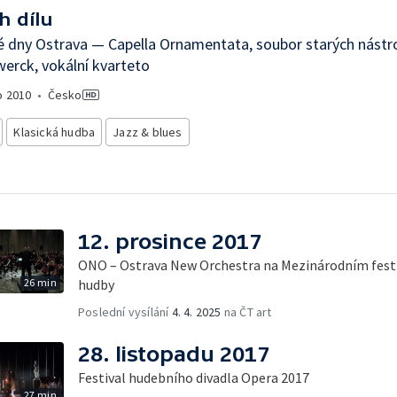
h dílu
 dny Ostrava — Capella Ornamentata, soubor starých nástr
erck, vokální kvarteto
o
2010
•
Česko
Klasická hudba
Jazz & blues
12. prosince 2017
ONO – Ostrava New Orchestra na Mezinárodním festi
26 min
hudby
Poslední vysílání
4. 4. 2025
na ČT art
28. listopadu 2017
Festival hudebního divadla Opera 2017
27 min