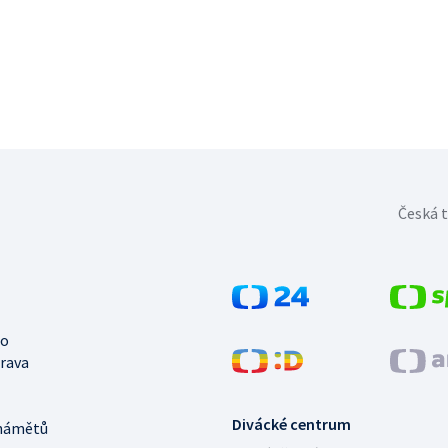
Česká t
no
trava
Divácké centrum
námětů