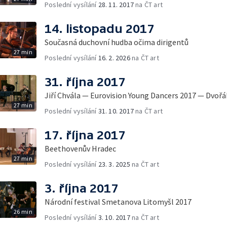
Poslední vysílání
28. 11. 2017
na ČT art
14. listopadu 2017
Současná duchovní hudba očima dirigentů
27 min
Poslední vysílání
16. 2. 2026
na ČT art
31. října 2017
Jiří Chvála — Eurovision Young Dancers 2017 — Dvořá
27 min
Poslední vysílání
31. 10. 2017
na ČT art
17. října 2017
Beethovenův Hradec
27 min
Poslední vysílání
23. 3. 2025
na ČT art
3. října 2017
Národní festival Smetanova Litomyšl 2017
26 min
Poslední vysílání
3. 10. 2017
na ČT art