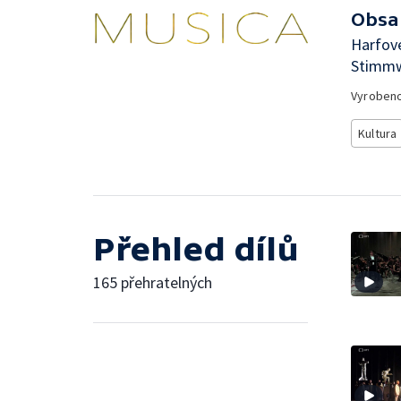
Obsa
Harfové
Stimmw
Vyroben
Kultura
Přehled dílů
165 přehratelných