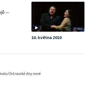
ojů —
27 min
10. května 2010
valu Ostravské dny nové