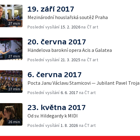
19. září 2017
Mezinárodní houslařská soutěž Praha
27 min
Poslední vysílání
15. 2. 2026
na ČT art
20. června 2017
Händelova barokní opera Acis a Galatea
27 min
Poslední vysílání
21. 3. 2025
na ČT art
6. června 2017
Pocta Janu Václavu Stamicovi — Jubilant Pavel Troj
27 min
Poslední vysílání
6. 6. 2017
na ČT art
23. května 2017
Od sv. Hildegardy k MIDI
26 min
Poslední vysílání
1. 8. 2026
na ČT art