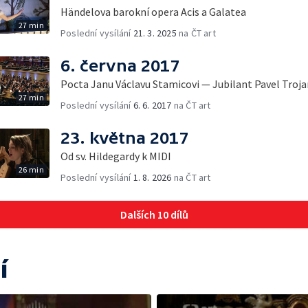
Händelova barokní opera Acis a Galatea
27 min
Poslední vysílání
21. 3. 2025
na ČT art
6. června 2017
Pocta Janu Václavu Stamicovi — Jubilant Pavel Troj
27 min
Poslední vysílání
6. 6. 2017
na ČT art
23. května 2017
Od sv. Hildegardy k MIDI
26 min
Poslední vysílání
1. 8. 2026
na ČT art
Dalších 10 dílů
í