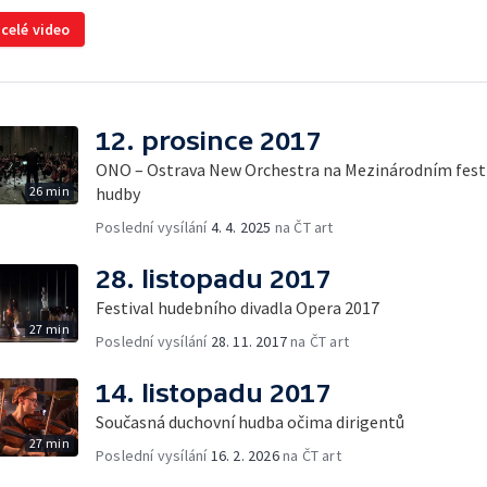
 celé video
12. prosince 2017
ONO – Ostrava New Orchestra na Mezinárodním festi
26 min
hudby
Poslední vysílání
4. 4. 2025
na ČT art
28. listopadu 2017
Festival hudebního divadla Opera 2017
27 min
Poslední vysílání
28. 11. 2017
na ČT art
14. listopadu 2017
Současná duchovní hudba očima dirigentů
27 min
Poslední vysílání
16. 2. 2026
na ČT art