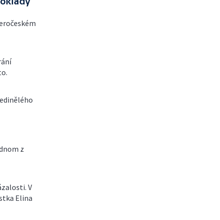
poklady
veročeském
rání
to.
jedinělého
ednom z
zalosti. V
stka Elina