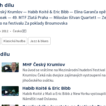
h dílu
ký Krumlov — Habib Koité & Eric Bibb — Elina Garanča opě
sek — 49. MTF Zlatá Praha — Miloslav Ištvan Quartett — Z
o na festivalu Za poklady Broumovska
o
2012
•
Česko
Klasická hudba
Jazz & blues
 dílu
MHF Český Krumlov
Na úvod se vrátíme na Mezinárodní hudební festival
Krumlov. Čeká nás dvojice zajímavých vystoupení na 
jihočeského svátku.
Habib Koité & Eric Bibb
Habib Koité z Mali a Eric Bibb z New Yorku vystoupil
Náměšti nad Oslavou.