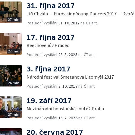
31. října 2017
Jiří Chvála — Eurovision Young Dancers 2017 — Dvořá
27 min
Poslední vysílání
31. 10. 2017
na ČT art
17. října 2017
Beethovenův Hradec
27 min
Poslední vysílání
23. 3. 2025
na ČT art
3. října 2017
Národní festival Smetanova Litomyšl 2017
26 min
Poslední vysílání
3. 10. 2017
na ČT art
19. září 2017
Mezinárodní houslařská soutěž Praha
27 min
Poslední vysílání
15. 2. 2026
na ČT art
20. června 2017