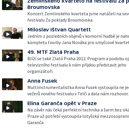
Zemlinského kvarteto na festivalu Za 
Broumovska
Koncert Zemlinského kvarteta jsme natáčeli na se
festivalu Za poklady Broumovska.
Miloslav Ištvan Quartett
Jedním z posledních objevů v komorní hudbě je nah
kompletu tvorby Jana Nováka pro smyčcové kvarte
49. MTF Zlatá Praha
Blíží se také Zlatá Praha 2012. Program a podobu o
televizního festivalu k nám přijdou představit jeho
organizátoři.
Anna Fusek
Multiinstrumentalistka Anna Fusek vystoupila ne j
večerů nového festivalu v Telči a dala nám rozhovor.
Elina Garanča opět v Praze
Na závěr nás čeká perfektní technika a šarm bez oká
Praze už potřebí vystoupila lotyšská mezzosoprani
Garanča.