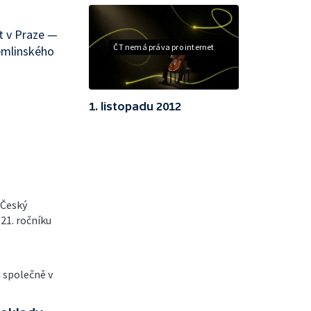
t v Praze —
ČT nemá práva pro internet
emlinského
1. listopadu 2012
 Český
21. ročníku
i společně v