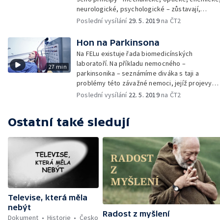
neurologické, psychologické – zůstavají,
navzdory změnám, které vnesla do našich
Poslední vysílání
29. 5. 2019
na ČT2
životů technika, prakticky stejné.
Hon na Parkinsona
Na FELu existuje řada biomedicínských
laboratoří. Na příkladu nemocného –
27 min
parkinsonika – seznámíme diváka s taji a
problémy této závažné nemoci, jejíž projevy
jsou v civilním světě pro laiky velice
Poslední vysílání
22. 5. 2019
na ČT2
deprimující, šokující, ba snadno zaměnitelné s
příznaky alkoholismu, požitím narkotik apod.
Ostatní také sledují
Televise, která měla
nebýt
Radost z myšlení
Dokument
Historie
Česko