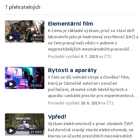
7 přehratelných
Elementární film
K čemu je základní výzkum, proč se staví obří
laboratoře jako je hadronový urychlovač (LHC) 
27 min
na čem pracují naši vědci v jednom z
nejprestižnějších mezinárodních pracovišť
CERN?
Poslední vysílání
4. 7. 2019
na ČT2
Bytosti a aparáty
V čem se liší vnímání stroje a člověka? Film,
který je částečně natočen i ozvučen
26 min
počítačem, zkoumá vztah lidské bytosti a
aparátu i unikátní prostor pro experimentování
s virtuální realitou CAVE.
Poslední vysílání
26. 6. 2019
na ČT2
Vpřed!
Výzkum elektromotorů v praxi: studenti ČVUT
každoročně stavějí vlastní elektroformuli, se
27 min
kterou se účastní prestižních mezinárodních