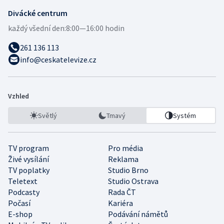
Divácké centrum
každý všední den:
8:00—16:00 hodin
261 136 113
info@ceskatelevize.cz
Vzhled
Světlý
Tmavý
Systém
TV program
Pro média
Živé vysílání
Reklama
TV poplatky
Studio Brno
Teletext
Studio Ostrava
Podcasty
Rada ČT
Počasí
Kariéra
E-shop
Podávání námětů