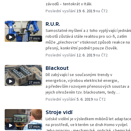
závodů – tentokrát v Itálii.
Poslední vysílání
19. 6. 2019
na ČT2
R.U.R.
Samostatné myšlení a z toho vyplývající jednán
robotů zůstává stále realitou pro sci-fi, zatím
27 min
může „plechovce“ vtisknout způsob reakce na
přesný, konkrétní podnět pouze člověk.
Poslední vysílání
12. 6. 2019
na ČT2
Blackout
Díl zabývající se současnými trendy v
energetice, výrobou elektrické energie,
27 min
a především rozvojem přenosových soustav a
jejich ohrožením tzv. blackoutem, tedy
kaskádovým výpadkem elektrického proudu,
Poslední vysílání
5. 6. 2019
na ČT2
který může postihnout značná území a velmi
ovlivnit naše životy.
Stroje vidí
Lidské vidění je výsledkem miliónů let adaptac
na prostředí, ve kterém se druh Homo vyvíjel.
27 min
Jeho principy - mechanické, optické, chemické