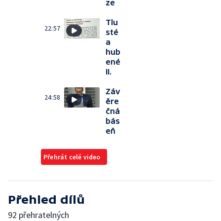
ze
Tlu
22:57
sté
a
hub
ené
II.
Záv
24:58
ěre
čná
bás
eň
Přehrát celé video
Přehled dílů
92 přehratelných