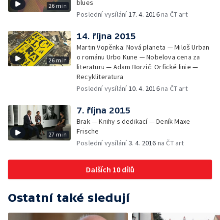
blues
26 min
Poslední vysílání
17. 4. 2016
na ČT art
14. října 2015
Martin Vopěnka: Nová planeta — Miloš Urban
o románu Urbo Kune — Nobelova cena za
26 min
literaturu — Adam Borzič: Orfické linie —
Recykliteratura
Poslední vysílání
10. 4. 2016
na ČT art
7. října 2015
Brak — Knihy s dedikací — Deník Maxe
Frische
27 min
Poslední vysílání
3. 4. 2016
na ČT art
Dalších 10 dílů
Ostatní také sledují