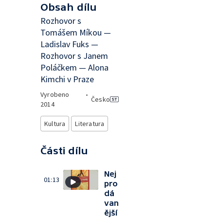
Obsah dílu
Rozhovor s
Tomášem Míkou —
Ladislav Fuks —
Rozhovor s Janem
Poláčkem — Alona
Kimchi v Praze
Vyrobeno
•
Česko
2014
Kultura
Literatura
Části dílu
Nej
01:13
pro
dá
van
ější