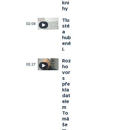
kni
hy
Tlu
02:04
sté
a
hub
ené
I.
Roz
03:27
ho
vor
s
pře
kla
dat
ele
m
To
má
še