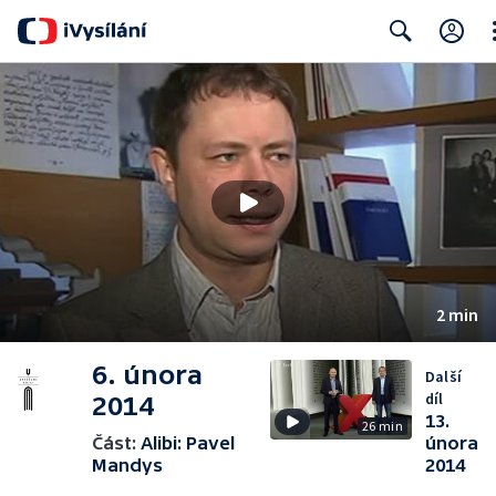
Cl
Search
2 min
6. února
Další
díl
2014
13.
26 min
Část:
Alibi: Pavel
února
Mandys
2014