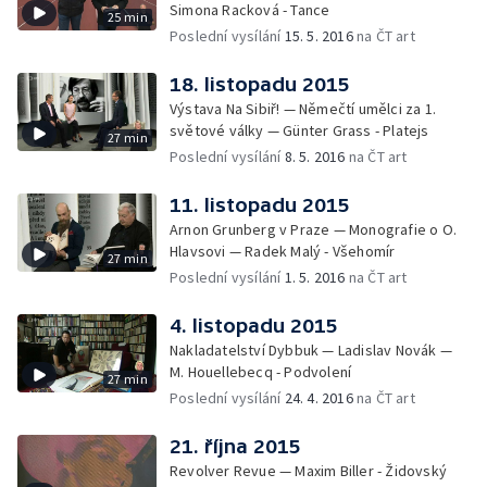
Simona Racková - Tance
25 min
Poslední vysílání
15. 5. 2016
na ČT art
18. listopadu 2015
Výstava Na Sibiř! — Němečtí umělci za 1.
světové války — Günter Grass - Platejs
27 min
Poslední vysílání
8. 5. 2016
na ČT art
11. listopadu 2015
Arnon Grunberg v Praze — Monografie o O.
Hlavsovi — Radek Malý - Všehomír
27 min
Poslední vysílání
1. 5. 2016
na ČT art
4. listopadu 2015
Nakladatelství Dybbuk — Ladislav Novák —
M. Houellebecq - Podvolení
27 min
Poslední vysílání
24. 4. 2016
na ČT art
21. října 2015
Revolver Revue — Maxim Biller - Židovský