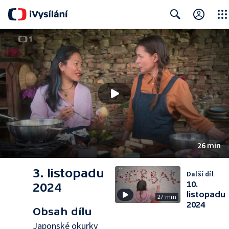
Close
Search
26 min
3. listopadu
Další díl
10.
2024
listopadu
27 min
2024
Obsah dílu
Japonské okurky