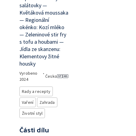
salátovky —
Květáková moussaka
— Regionální
okénko: Kozí mléko
— Zeleninové stir fry
s tofu a houbami —
Jídla ze skanzenu:
Klementovy žitné
housky
Vyrobeno
•
Česko
2024
Rady a recepty
Vaření
Zahrada
Životní styl
Části dílu