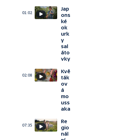
Jap
01:02
ons
ké
ok
urk
y
sal
áto
vky
Kvě
02:08
ták
ov
á
mo
uss
aka
Re
07:35
gio
nál