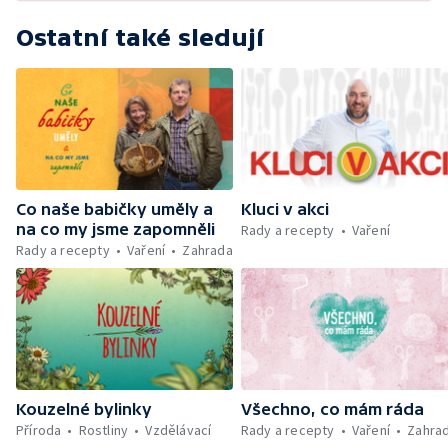
Ostatní také sledují
Co naše babičky uměly a
Kluci v akci
na co my jsme zapomněli
Rady a recepty
Vaření
Rady a recepty
Vaření
Zahrada
Kouzelné bylinky
Všechno, co mám ráda
Příroda
Rostliny
Vzdělávací
Rady a recepty
Vaření
Zahra