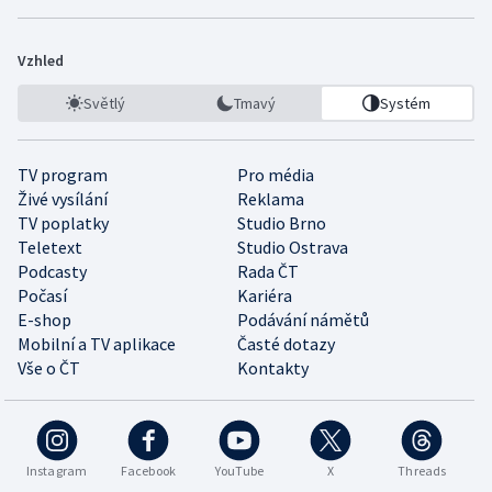
Vzhled
Světlý
Tmavý
Systém
TV program
Pro média
Živé vysílání
Reklama
TV poplatky
Studio Brno
Teletext
Studio Ostrava
Podcasty
Rada ČT
Počasí
Kariéra
E-shop
Podávání námětů
Mobilní a TV aplikace
Časté dotazy
Vše o ČT
Kontakty
Instagram
Facebook
YouTube
X
Threads