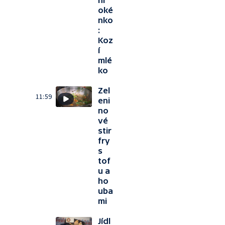
ní
oké
nko
:
Koz
í
mlé
ko
Zel
11:59
eni
no
vé
stir
fry
s
tof
u a
ho
uba
mi
Jídl