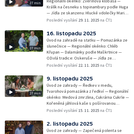
Regionální okénko: Zvěřinová klobása —
27 min
Králík na česneku s topinambury podle Huga
— Jídla ze skanzenu: Hlucké vdolečky Marie
Lekešové — Oživlá tradice: jízda Králů
Poslední vysílání
29. 11. 2025
na ČT1
z Vlčnova
16. listopadu 2025
Úvod na zahradě na statku — Pomazánka ze
slunečnice — Regionální okénko: Chléb
27 min
Křupan — Dalamánky podle Maškrtnice —
Oživlá tradice: Oskeruše — Jídla ze
skanzenu: Gule s oskorušemi podle paní
Poslední vysílání
22. 11. 2025
na ČT1
Poláškové
9. listopadu 2025
Úvod ze zahrady — Ředkev v medu,
Tvarohová pomazánka z ředkví — Regionální
27 min
okénko: Medová zmrzlina, Cukrárna Cukrle —
Kořeněná jáhlová kaše s pošírovanou
hruškou — Oživlé tradice — Jídla ze
Poslední vysílání
15. 11. 2025
na ČT1
skanzenu: Svatomartinská hostina
2. listopadu 2025
Úvod ze zahrady — Zapečená polenta se