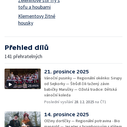
Zeleninové stir fry s
tofu a houbami
Klementovy žitné
housky
Přehled dílů
141 přehratelných
21. prosince 2025
Vánoční pusinky — Regionální okénko: Sirupy
od Sejkorky — Štrůdl čili tažený závin
26 min
babičky Marušky — Oživlá tradice: Dětská
vánoční koleda
Poslední vysílání
28. 12. 2025
na ČT1
14. prosince 2025
Olžiny dortíčky — Regionální potravina - Bio
mangold — Jeseter s bramborovým salátem