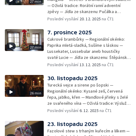
27 min
— Oživlá tradice: Rorátní ranní adventní
zpěvy — Jídla ze skanzenu: Pučálka a
pražmo
Poslední vysílání
20. 12. 2025
na ČT1
7. prosince 2025
Cukrové brambůrky — Regionální okénko:
Paprika mletá-sladká, Sušíme s láskou —
27 min
Lussekater, Lussebular aneb houstičky
svaté Lucie — Jídla ze skanzenu: Štěpánská
omeleta — Oživlá tradice: Roztocký
Poslední vysílání
13. 12. 2025
na ČT1
masopust
30. listopadu 2025
Turecká vejce a sirene po šopski —
Regionální okénko: Kysané zelí, červená
26 min
řepa, jablko, křen — Mandlové jiřinky s želé
ze svařeného vína — Oživlá tradice: Výslužná
vánoční koleda - Sboreček žen z Lipova
Poslední vysílání
6. 12. 2025
na ČT1
23. listopadu 2025
Fazolové stew s trhaným kuřecím a lilkem —