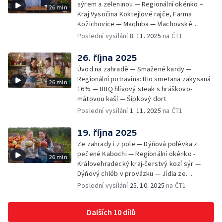
sýrem a zeleninou — Regionální okénko –
26 min
Kraj Vysočina Koktejlové rajče, Farma
Kožichovice — Maqluba — Vlachovské
sušárny ovoce — Nejlepší hovězí vývar se
Poslední vysílání
8. 11. 2025
na ČT1
zavářkami
26. října 2025
Úvod na zahradě — Smažené kardy —
Regionální potravina: Bio smetana zakysaná
26 min
16% — BBQ hlívový steak s hráškovo-
mátovou kaší — Šípkový dort
Poslední vysílání
1. 11. 2025
na ČT1
19. října 2025
Ze zahrady i z pole — Dýňová polévka z
pečené Kabochi — Regionální okénko -
26 min
Královehradecký kraj-čerstvý kozí sýr —
Dýňový chléb v provázku — Jídla ze
skanzenu - Vařený bramborový závin se
Poslední vysílání
25. 10. 2025
na ČT1
zelím
Dalších 10 dílů