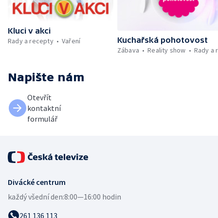
Kluci v akci
Kuchařská pohotovost
Rady a recepty
Vaření
Zábava
Reality show
Rady a 
Napište nám
Otevřít
kontaktní
formulář
Divácké centrum
každý všední den:
8:00—16:00 hodin
261 136 113