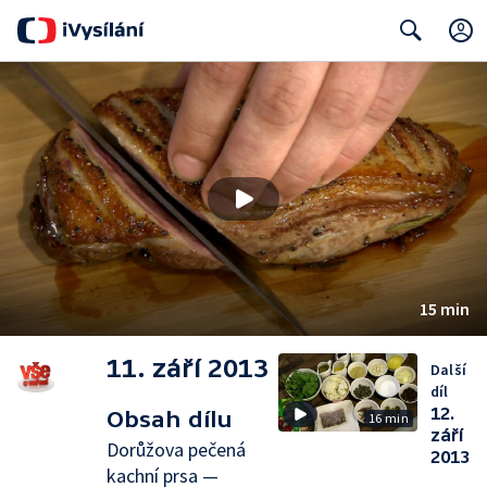
Search
15 min
11. září 2013
Další
díl
12.
Obsah dílu
16 min
září
Dorůžova pečená
2013
kachní prsa —