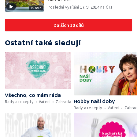
Poslední vysílání
17. 9. 2014
na ČT1
15 min
Dalších 10 dílů
Ostatní také sledují
Všechno, co mám ráda
Hobby naší doby
Rady a recepty
Vaření
Zahrada
Rady a recepty
Vaření
Zahra