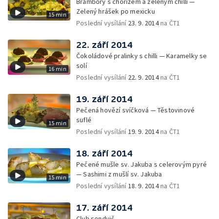
Brambory s chorizem a zeleným chilli —
Zelený hrášek po mexicku
15 min
Poslední vysílání
23. 9. 2014
na ČT1
22. září 2014
Čokoládové pralinky s chilli — Karamelky se
solí
16 min
Poslední vysílání
22. 9. 2014
na ČT1
19. září 2014
Pečená hovězí svíčková — Těstovinové
suflé
15 min
Poslední vysílání
19. 9. 2014
na ČT1
18. září 2014
Pečené mušle sv. Jakuba s celerovým pyré
— Sashimi z mušlí sv. Jakuba
15 min
Poslední vysílání
18. 9. 2014
na ČT1
17. září 2014
Club sendvič