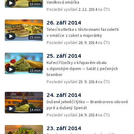
Vanilková omáčka
15 min
Poslední vysílání
2. 12. 2014
na ČT1
26. září 2014
Telecí kotletka s těstovinami fazzoletti
v omáčce z cuket a majoránky
15 min
Poslední vysílání
26. 9. 2014
na ČT1
25. září 2014
Kuřecí řízečky v křupavém obalu
s dijonským dipem — Salát z pečených
15 min
brambor
Poslední vysílání
25. 9. 2014
na ČT1
24. září 2014
Dušené jehněčí lýtko — Bramborovo-olivové
pyré a dušený špenát
14 min
Poslední vysílání
24. 9. 2014
na ČT1
23. září 2014