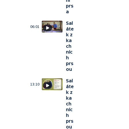
ní
prs
a
Sal
06:01
áte
k z
ka
ch
níc
h
prs
ou
Sal
13:10
áte
k z
ka
ch
níc
h
prs
ou