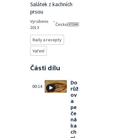
Salátek z kachních
prsou
Vyrobeno
•
Česko
2013
Rady a recepty
Vaření
Části dílu
Do
00:14
růž
ov
a
pe
če
ná
ka
ch