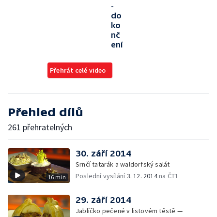
-
do
ko
nč
ení
Přehrát celé video
Přehled dílů
261 přehratelných
30. září 2014
Srnčí tatarák a waldorfský salát
Poslední vysílání
3. 12. 2014
na ČT1
16 min
29. září 2014
Jablíčko pečené v listovém těstě —