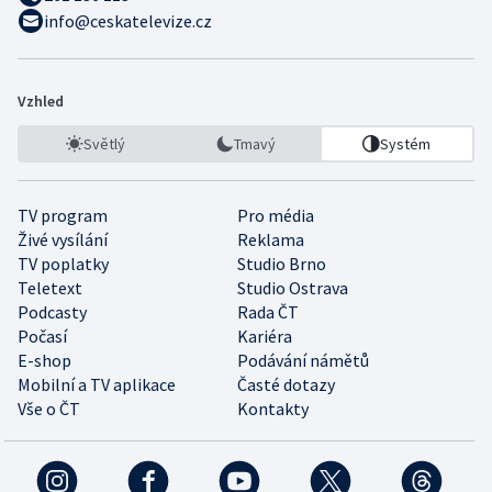
info@ceskatelevize.cz
Vzhled
Světlý
Tmavý
Systém
TV program
Pro média
Živé vysílání
Reklama
TV poplatky
Studio Brno
Teletext
Studio Ostrava
Podcasty
Rada ČT
Počasí
Kariéra
E-shop
Podávání námětů
Mobilní a TV aplikace
Časté dotazy
Vše o ČT
Kontakty