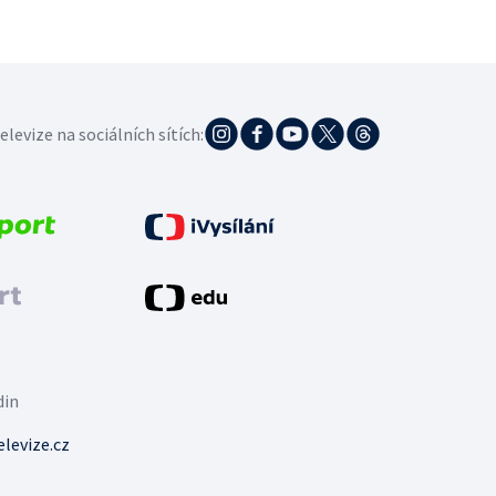
elevize na sociálních sítích:
din
levize.cz