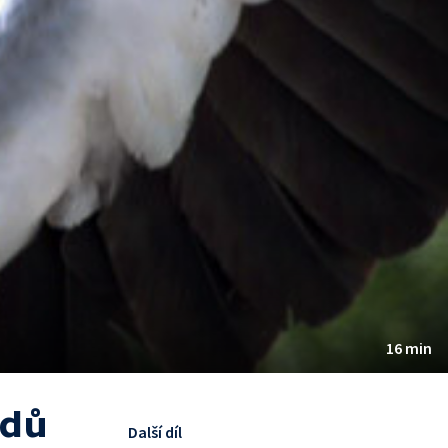
16 min
adů
Další díl