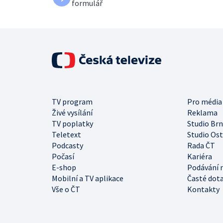
formulář
TV program
Pro média
Živé vysílání
Reklama
TV poplatky
Studio Br
Teletext
Studio Os
Podcasty
Rada ČT
Počasí
Kariéra
E-shop
Podávání 
Mobilní a TV aplikace
Časté dot
Vše o ČT
Kontakty