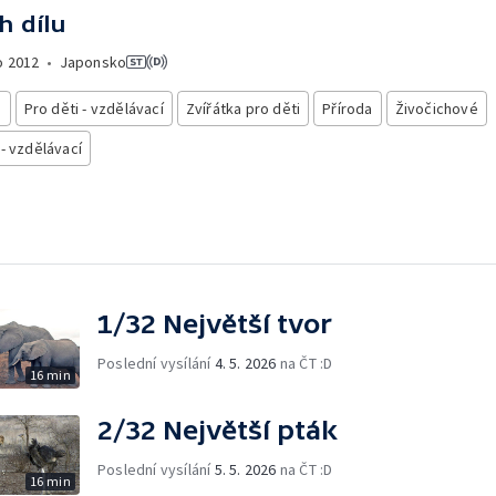
h dílu
o
2012
•
Japonsko
i
Pro děti - vzdělávací
Zvířátka pro děti
Příroda
Živočichové
 - vzdělávací
1/32 Největší tvor
Poslední vysílání
4. 5. 2026
na ČT :D
16 min
2/32 Největší pták
Poslední vysílání
5. 5. 2026
na ČT :D
16 min