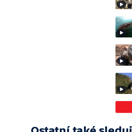
Ostatní také sleduj