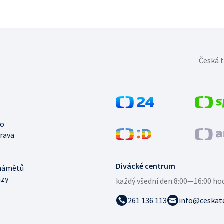
Česká t
no
trava
Divácké centrum
námětů
azy
každý všední den:
8:00—16:00 ho
261 136 113
info@ceskate