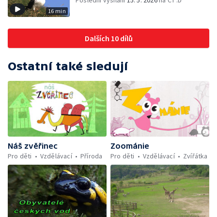
Poslední vysílání
15. 5. 2026
na ČT :D
16 min
Dalších 10 dílů
Ostatní také sledují
Náš zvěřinec
Zoománie
Pro děti
Vzdělávací
Příroda
Pro děti
Vzdělávací
Zvířátka