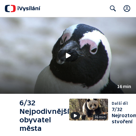
Search
16 min
6/32
Další díl
7/32
Nejpodivnější
Nejroztomi
16 min
obyvatel
stvoření
města