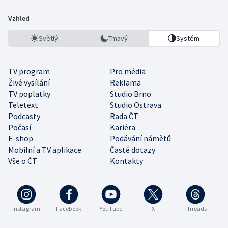
Vzhled
Světlý
Tmavý
Systém
TV program
Pro média
Živé vysílání
Reklama
TV poplatky
Studio Brno
Teletext
Studio Ostrava
Podcasty
Rada ČT
Počasí
Kariéra
E-shop
Podávání námětů
Mobilní a TV aplikace
Časté dotazy
Vše o ČT
Kontakty
Instagram
Facebook
YouTube
X
Threads