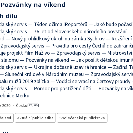
Pozvánky na víkend
h dílu
dajský servis — Týden očima iReportérů — Jaké bude počas
ajský servis — 76 let od Slovenského národního povstání 
nd — Nový prohlídkový okruh na zámku Sychrov — Rozšíření 
Zpravodajský servis — Pravidla pro cesty Čechů do zahranič
je projekt Film Naživo — Zpravodajský servis — Mistrovství
slalomu — Pozvánky na víkend — Jak posílit dětskou imuni
ajský servis — Ukrajina dočasně uzavírá hranice — Začíná T
— Sluneční králové v Národním muzeu — Zpravodajský servi
alu mužů 2019 zblízka — Vodáci se vrací na Čertovy proudy
ajský servis — Pomoc pro postižené děti — Pozvánky na ví
vebnice Merkur
o
2020
•
Česko
ajství
Aktuální publicistika
Společenská publicistika