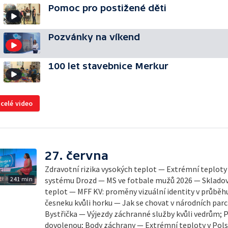
Pomoc pro postižené děti
Pozvánky na víkend
100 let stavebnice Merkur
 celé video
27. června
Zdravotní rizika vysokých teplot — Extrémní teploty
241 min
systému Drozd — MS ve fotbale mužů 2026 — Skladov
teplot — MFF KV: proměny vizuální identity v průbě
česneku kvůli horku — Jak se chovat v národních par
Bystřička — Výjezdy záchranné služby kvůli vedrům; P
dovolenou; Body záchrany — Extrémní teploty v Pols