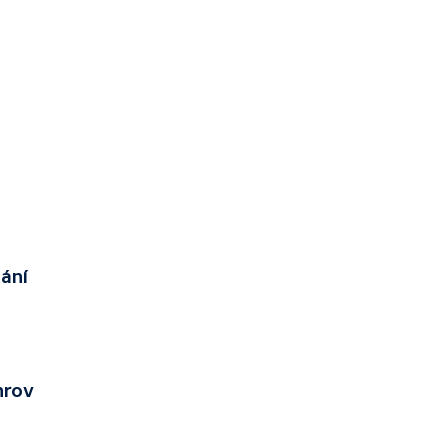
ání
hrov