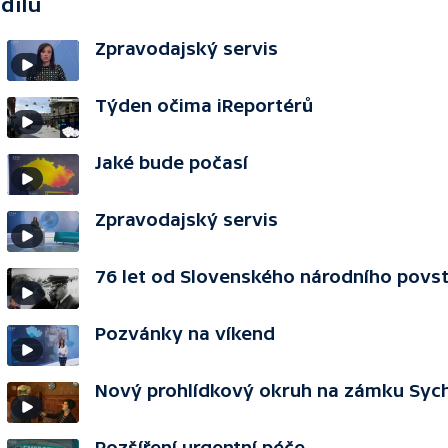
 dílu
Zpravodajský servis
Týden očima iReportérů
Jaké bude počasí
Zpravodajský servis
76 let od Slovenského národního povst
Pozvánky na víkend
Nový prohlídkový okruh na zámku Syc
Rozšíření urgentní péče