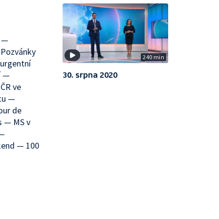
í —
— Pozvánky
240 min
urgentní
í —
30. srpna 2020
 ČR ve
tu —
our de
s — MS v
 —
kend — 100