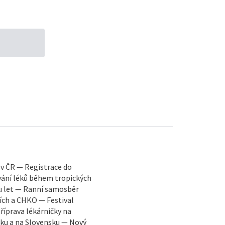
 v ČR — Registrace do
ání léků během tropických
hu let — Ranní samosběr
cích a CHKO — Festival
říprava lékárničky na
ku a na Slovensku — Nový