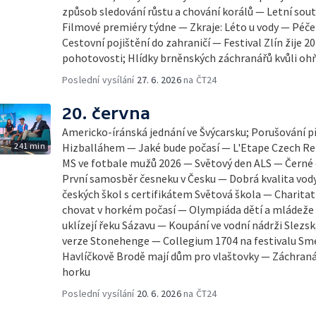
způsob sledování růstu a chování korálů — Letní so
Filmové premiéry týdne — Zkraje: Léto u vody — Péče
Cestovní pojištění do zahraničí — Festival Zlín žije 2
pohotovosti; Hlídky brněnských záchranářů kvůli ohň
Poslední vysílání
27. 6. 2026
na ČT24
20. června
Americko-íránská jednání ve Švýcarsku; Porušování p
241 min
Hizballáhem — Jaké bude počasí — L'Etape Czech Rep
MS ve fotbale mužů 2026 — Světový den ALS — Černé
První samosběr česneku v Česku — Dobrá kvalita vody
českých škol s certifikátem Světová škola — Charit
chovat v horkém počasí — Olympiáda dětí a mládeže 
uklízejí řeku Sázavu — Koupání ve vodní nádrži Slezs
verze Stonehenge — Collegium 1704 na festivalu Sm
Havlíčkově Brodě mají dům pro vlaštovky — Záchranáři
horku
Poslední vysílání
20. 6. 2026
na ČT24