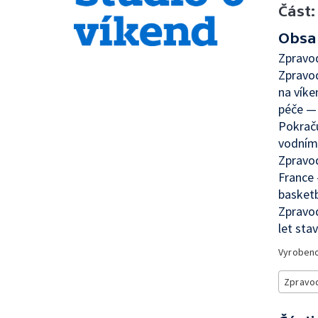
Část:
Obsa
Zpravo
Zpravod
na víke
péče — 
Pokraču
vodním 
Zpravod
France 
basketb
Zpravod
let sta
Vyroben
Zpravod