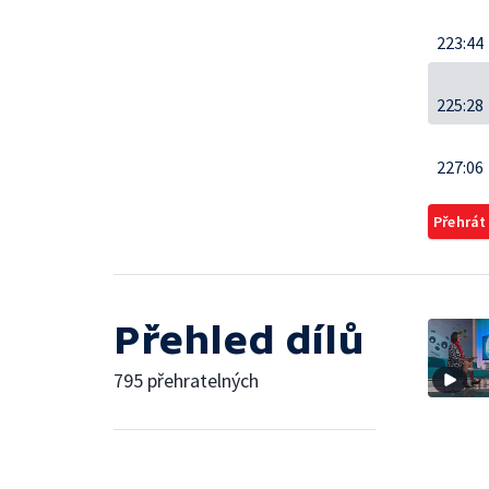
223:44
225:28
227:06
Přehrát
Přehled dílů
795 přehratelných