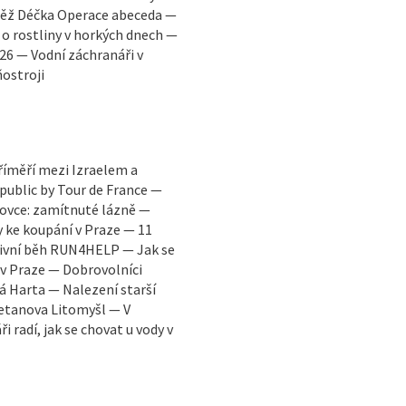
utěž Déčka Operace abeceda —
 o rostliny v horkých dnech —
026 — Vodní záchranáři v
ostroji
říměří mezi Izraelem a
ublic by Tour de France —
 ovce: zamítnuté lázně —
 ke koupání v Praze — 11
ativní běh RUN4HELP — Jak se
v Praze — Dobrovolníci
ká Harta — Nalezení starší
etanova Litomyšl — V
 radí, jak se chovat u vody v