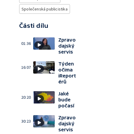
Společenská publicistika
Části dílu
Zpravo
01:36
dajský
servis
Týden
16:07
očima
iReport
érů
Jaké
20:20
bude
počasí
Zpravo
30:23
dajský
servis