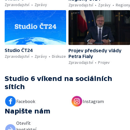
Zpravodajství
Zprávy
Zpravodajství
Zprávy
Region
Studio ČT24
Projev předsedy vlády
Zpravodajství
Zprávy
Diskuze
Petra Fialy
Zpravodajství
Projev
Studio 6 víkend
na sociálních
sítích
Facebook
Instagram
Napište nám
Otevřít
kontaktní