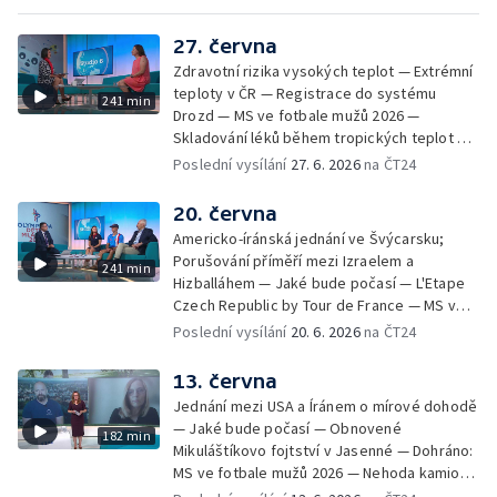
27. června
Zdravotní rizika vysokých teplot — Extrémní
teploty v ČR — Registrace do systému
241 min
Drozd — MS ve fotbale mužů 2026 —
Skladování léků během tropických teplot —
MFF KV: proměny vizuální identity v průběhu
Poslední vysílání
27. 6. 2026
na ČT24
let — Ranní samosběr česneku kvůli horku —
Jak se chovat v národních parcích a CHKO —
20. června
Festival Bystřička — Výjezdy záchranné
Americko-íránská jednání ve Švýcarsku;
služby kvůli vedrům; Příprava lékárničky na
Porušování příměří mezi Izraelem a
241 min
dovolenou; Body záchrany — Extrémní
Hizballáhem — Jaké bude počasí — L'Etape
teploty v Polsku a na Slovensku — Nový
Czech Republic by Tour de France — MS ve
způsob sledování růstu a chování korálů —
fotbale mužů 2026 — Světový den ALS —
Poslední vysílání
20. 6. 2026
na ČT24
Letní soutěž Déčka Operace abeceda —
Černé ovce: zamítnuté lázně — První
Filmové premiéry týdne — Zkraje: Léto u
samosběr česneku v Česku — Dobrá kvalita
13. června
vody — Péče o rostliny v horkých dnech —
vody ke koupání v Praze — 11 českých škol
Cestovní pojištění do zahraničí — Festival
Jednání mezi USA a Íránem o mírové dohodě
s certifikátem Světová škola — Charitativní
Zlín žije 2026 — Vodní záchranáři v
— Jaké bude počasí — Obnovené
182 min
běh RUN4HELP — Jak se chovat v horkém
pohotovosti; Hlídky brněnských záchranářů
Mikuláštíkovo fojtství v Jasenné — Dohráno:
počasí — Olympiáda dětí a mládeže v Praze
kvůli ohňostroji
MS ve fotbale mužů 2026 — Nehoda kamionů
— Dobrovolníci uklízejí řeku Sázavu —
u Brna — V Bratislavě se narodila siamská