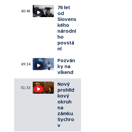
76 let
40:48
od
Slovens
kého
národní
ho
povstá
ní
Pozván
49:34
ky na
víkend
Nový
51:33
prohlíd
kový
okruh
na
zámku
Sychro
v