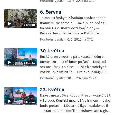
Poslední vysílání
13. 6. 2026
na ČT24
Koupání ve vodní nádrži Slezská Harta —
dvojčata — Černé ovce: pád do
Nalezení starší verze Stonehenge —
nezabezpečeného výkopu — Jak mluvit s
6. června
Collegium 1704 na festivalu Smetanova
dětmi o penězích — Novela zákona o střetu
Litomyšl — V Havlíčkově Brodě mají dům pro
Trump k íránským zásobám obohaceného
zájmů; Financování veřejnoprávních médií —
vlaštovky — Záchranáři radí, jak se chovat u
uranu; MS ve fotbale — Jaké bude počasí —
240 min
84 let od vyhlazení Lidic — Mezinárodní den
vody v horku
Na obří lilii v Liberci dozrávají plody —
povědomí o albinismu — Pořad Zkraje o
Dětský den v Harrachově — Další útok
fenoménu dobrovolných hasičů — První blok
medvěda na člověka na Slovensku — Černé
Poslední vysílání
6. 6. 2026
na ČT24
přístupových jednání s Ukrajinou — Polovina
ovce: reklamace použitého zboží — České
českých dětí není šťastná
tenisové výkony na Roland Garros —
30. května
Smrtelné nehody motorkářů na českých
Ruský dron v noci na pátek zasáhl dům v
silnicích — Mezinárodní festival nového
Rumunsku — Jaké bude počasí — Koupací
240 min
cirkusu Cirk-UFF — Ošetření po bodnutí
sezona, řasy a sinice — Jízda historických
hmyzem — 113. ročník veslařského závodu
vozidel okolím Plzně — Projekt SpringTEEN
Primátorky — Zelenskyj navrhl v dopise
— Černé ovce: komplikace při odletu na
Poslední vysílání
30. 5. 2026
na ČT24
Putinovi schůzku; Putin jednal se
dovolenou — Zdislavská pouť v Jablonném v
Schröderem — Jak se staví "město" Rock
Podještědí — Vědci rozluštili tzv. Borgovu
23. května
for People — Den otevřených dveří
šifru — Festival Karoliny Světlé —
Archeologického centra Olomouc —
Napětí mezi USA a Kubou; Přesun vojáků USA
Roztroušenou sklerózu se daří zachytit včas
Blahořečení kněží Buly a Drboly — Bahna
v Evropě; Konflikt mezi USA a Íránem — Jaké
242 min
— Pořad Zkraje o černých stavbách —
2026: defilé historické vojenské techniky
bude počasí — Města krátkých vzdáleností
Dohoda o prodloužení příměří mezi USA a
— Stanice CBS ukončila talkshow Late Night
Íránem — Příběhy z pitevny: povolání