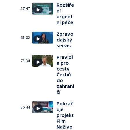
Rozšíře
57:47
ní
urgent
ní péče
Zpravo
61:02
dajský
servis
Pravidl
78:34
a pro
cesty
Čechů
do
zahrani
čí
Pokrač
86:44
uje
projekt
Film
Naživo