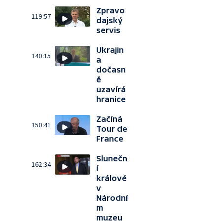
Zpravo
119:57
dajský
servis
Ukrajin
140:15
a
dočasn
ě
uzavírá
hranice
Začíná
150:41
Tour de
France
Slunečn
162:34
í
králové
v
Národní
m
muzeu