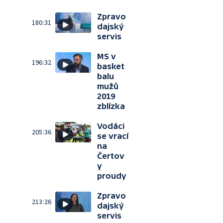
Zpravo
180:31
dajský
servis
MS v
196:32
basket
balu
mužů
2019
zblízka
Vodáci
205:36
se vrací
na
Čertov
y
proudy
Zpravo
213:26
dajský
servis