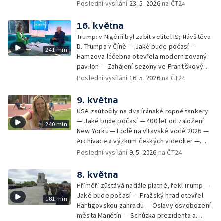
— Obnova historického větrného mlýna u
Poslední vysílání
23. 5. 2026
na ČT24
soudního znalce — Mezi ploty 2026 — Velký
Bílovce — Černé ovce: jak poznat falešného
jezdecký den v Kladrubech — Běh pro
bankéře — Vědci objasňují zmizení
16. května
Paraple — LAVRS Market — Preventivní akce
Franklinovy expedice — Bezpečnostní
Kolama dolů
Trump: v Nigérii byl zabit velitel IS; Návštěva
konference Globsec — Evropský den
D. Trumpa v Číně — Jaké bude počasí —
241 min
chráněných území v českých NP — Dálková
Hamzova léčebna otevřela modernizovaný
turistika: jak nepřecenit své síly — Čeští
pavilon — Zahájení sezony ve Františkových
hokejisté se utkají se Slováky — Zelenskyj
Lázních — Pochod Praha–Prčice — Černé
Poslední vysílání
16. 5. 2026
na ČT24
se zúčastní summitu NATO v Ankaře —
ovce: černá skládka — Salon ZUŠ na
Phonopolis: digitální hra stvořená z kartonu
Pražském jaru — Brigády na léto —
9. května
— Kanadská Alberta uvažuje o nezávislosti
Autobusový den PID na Letné — Hypertenze
— Dny soukromých hradů a zámků —
USA zaútočily na dva íránské ropné tankery
už není jen chorobou seniorů — Zkraje:
Prevence před vznikem požárů — Pohneme
— Jaké bude počasí — 400 let od založení
240 min
česko-slovensko-polské trojmezí — Ruská
Karlovarským krajem
New Yorku — Lodě na vltavské vodě 2026 —
agrese na Ukrajině a výměna zajatců —
Archivace a výzkum českých videoher —
Odcizená lebka svaté Zdislavy nalezena —
Černé ovce: vyúčtování energií — Vztahy
Poslední vysílání
9. 5. 2026
na ČT24
100 let Domu umění v Ostravě — Měření
prezidenta a vlády — Pokus o rekord v
kvality doplňků stravy — Open House Brno —
přepravě vody — Kempy zahajují sezonu —
8. května
Festival Železné cyklotrasy — MS v ledním
Trabi Český ráj Jinolice — Aktivita klíšťat
hokeji
Příměří zůstává nadále platné, řekl Trump —
prudce roste — Začala Sarkandrovská pouť
Jaké bude počasí — Pražský hrad otevřel
181 min
smíření — Třídenní klid zbraní mezi Ruskem a
Hartigovskou zahradu — Oslavy osvobození
Ukrajinou — Jak začít s běháním — Ustavující
města Manětín — Schůzka prezidenta a
schůze nového maďarského parlamentu;