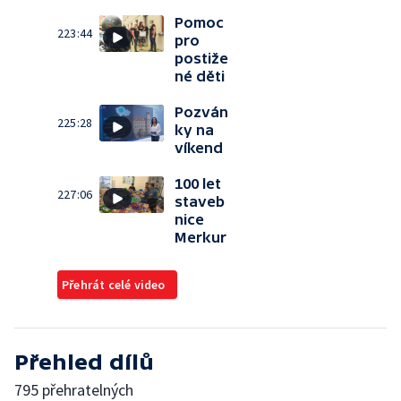
Pomoc
223:44
pro
postiže
né děti
Pozván
225:28
ky na
víkend
100 let
227:06
staveb
nice
Merkur
Přehrát celé video
Přehled dílů
795 přehratelných