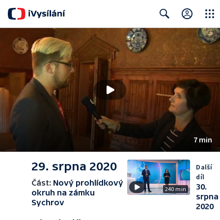
Close
Search
7 min
29. srpna 2020
Další
díl
Část:
Nový prohlídkový
30.
240 min
okruh na zámku
srpna
Sychrov
2020