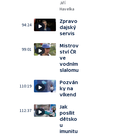
Jiří
Havelka
Zpravo
94:24
dajský
servis
Mistrov
99:01
ství ČR
ve
vodním
slalomu
Pozván
110:19
ky na
víkend
Jak
112:37
posílit
dětsko
u
imunitu