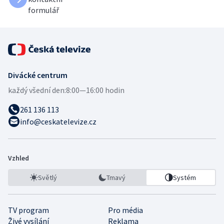
formulář
Divácké centrum
každý všední den:
8:00—16:00 hodin
261 136 113
info@ceskatelevize.cz
Vzhled
Světlý
Tmavý
Systém
TV program
Pro média
Živé vysílání
Reklama