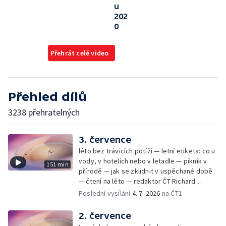
u
202
0
Přehrát celé video
Přehled dílů
3238 přehratelných
3. července
léto bez trávicích potíží — letní etiketa: co u
vody, v hotelích nebo v letadle — piknik v
151 min
přírodě — jak se zklidnit v uspěchané době
— čtení na léto — redaktor ČT Richard
Samko
Poslední vysílání
4. 7. 2026
na ČT1
2. července