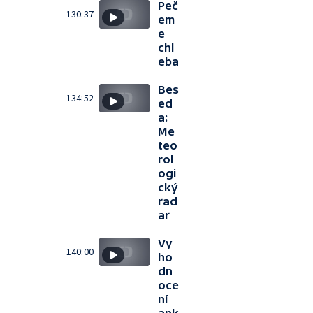
Peč
130:37
em
e
chl
eba
Bes
134:52
ed
a:
Me
teo
rol
ogi
cký
rad
ar
Vy
140:00
ho
dn
oce
ní