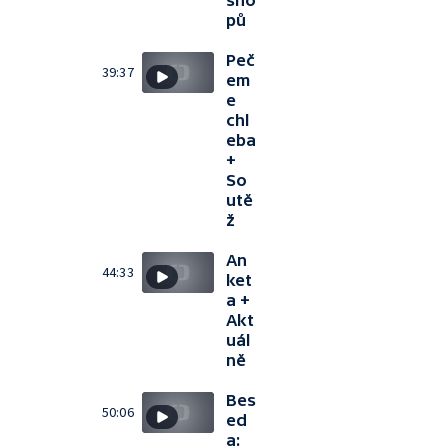
sho
pů
Peč
39:37
em
e
chl
eba
+
So
utě
ž
An
44:33
ket
a +
Akt
uál
ně
Bes
50:06
ed
a: