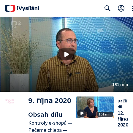
Cl
Search
151 min
9. října 2020
Další
díl
12.
Obsah dílu
151 min
října
Kontroly e-shopů —
2020
Pečeme chleba —