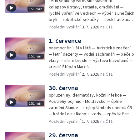
Letní shakespearovské slavnosti —
kolapsové stavy, tetanie, omdlévání —
151 min
rychlé vaření ve vedrech — výběr slunečních
brýlí — robotické sekačky — česká atletická
rekordmanka — psí seriál: výmarský
Poslední vysílání
3. 7. 2026
na ČT1
dlouhosrstý ohař
1. července
onemocnění uší v létě — turistické značení
— letní dezerty — vodní záchranáři — péče o
151 min
vlasy — inline brusle — výstava hlavolamů —
kreslíř Štěpán Mareš
Poslední vysílání
2. 7. 2026
na ČT1
30. června
opruzeniny, dermatózy, kožní infekce —
Postřehy odjinud - Moldavsko — úplné
151 min
zatmění Slunce — nejlepší mladý chemik ČR
— krádeže a alkohol u vody — zpěvák Peter
Cmorik
Poslední vysílání
1. 7. 2026
na ČT1
29. června