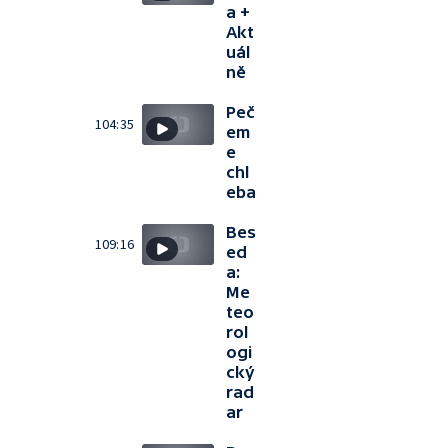
a +
Akt
uál
ně
Peč
104:35
em
e
chl
eba
Bes
109:16
ed
a:
Me
teo
rol
ogi
cký
rad
ar