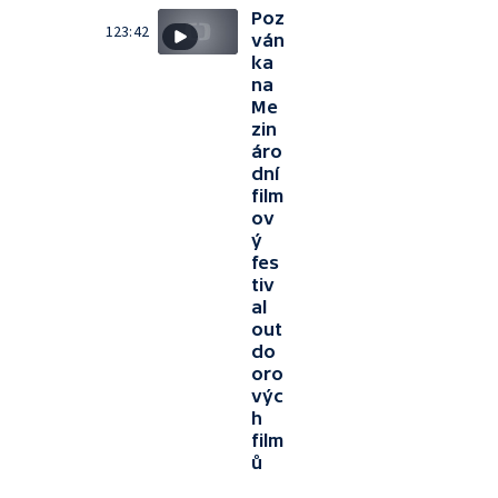
Poz
123:42
ván
ka
na
Me
zin
áro
dní
film
ov
ý
fes
tiv
al
out
do
oro
výc
h
film
ů