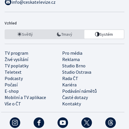
info@ceskatelevize.cz
Vzhled
Světlý
Tmavý
Systém
TV program
Pro média
Živé vysílání
Reklama
TV poplatky
Studio Brno
Teletext
Studio Ostrava
Podcasty
Rada ČT
Počasí
Kariéra
E-shop
Podávání námětů
Mobilní a TV aplikace
Časté dotazy
Vše o ČT
Kontakty