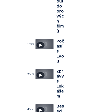
out
do
oro
výc
h
film
ů
Poč
61:00
así
s
Evo
u
Zpr
62:20
ávy
s
Luk
áše
m
Bes
64:22
ed