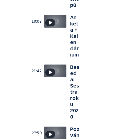
pů
An
18:07
ket
a +
Kal
en
dár
ium
Bes
21:42
ed
a:
Ses
tra
rok
u
202
0
Poz
27:59
ván