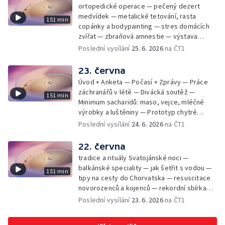
ortopedické operace — pečený dezert
medvídek — metalické tetování, rasta
151 min
copánky a bodypainting — stres domácích
zvířat — zbraňová amnestie — výstava
mikrofotografií rostlin — fenomenální
Poslední vysílání
25. 6. 2026
na ČT1
klavírista Matyáš Novák
23. června
Úvod + Anketa — Počasí + Zprávy — Práce
záchranářů v létě — Divácká soutěž —
151 min
Minimum sacharidů: maso, vejce, mléčné
výrobky a luštěniny — Prototyp chytré
vložky do bot pro běžce — Anketa +
Poslední vysílání
24. 6. 2026
na ČT1
Kalendárium — Škola hrou — Počasí — Práce
záchranářů v létě — Divácká soutěž —
22. června
Minimum sacharidů: maso, vejce, mléčné
tradice a rituály Svatojánské noci —
výrobky a luštěniny — Jak se udržet v
balkánské speciality — jak šetřit s vodou —
151 min
kondici v létě bez posilovny — Prototyp
tipy na cesty do Chorvatska — resuscitace
chytré vložky do bot pro běžce — Anketa +
novorozenců a kojenců — rekordní sbírka
aktuálně — Škola hrou — Upoutávka na další
velkých modelů aut — výroba šperků se
Poslední vysílání
23. 6. 2026
na ČT1
vysílání — Počasí + Zprávy — Práce
šperkařem
záchranářů v létě — Divácká soutěž —
Minimum sacharidů: maso, vejce, mléčné