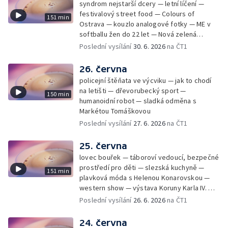
syndrom nejstarší dcery — letní líčení —
festivalový street food — Colours of
151 min
Ostrava — kouzlo analogové fotky — ME v
softballu žen do 22 let — Nová zelená
úsporám — Global Teacher Prize Czech
Poslední vysílání
30. 6. 2026
na ČT1
Republic
26. června
policejní štěňata ve výcviku — jak to chodí
na letišti — dřevorubecký sport —
150 min
humanoidní robot — sladká odměna s
Markétou Tomáškovou
Poslední vysílání
27. 6. 2026
na ČT1
25. června
lovec bouřek — táboroví vedoucí, bezpečné
prostředí pro děti — slezská kuchyně —
151 min
plavková móda s Helenou Konarovskou —
western show — výstava Koruny Karla IV. —
mladý lezecký fenomén Josef Šindel
Poslední vysílání
26. 6. 2026
na ČT1
24. června