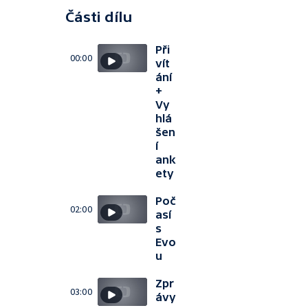
Části dílu
Při
00:00
vít
ání
+
Vy
hlá
šen
í
ank
ety
Poč
02:00
así
s
Evo
u
Zpr
03:00
ávy