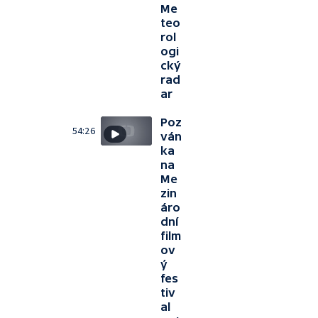
Me
teo
rol
ogi
cký
rad
ar
Poz
54:26
ván
ka
na
Me
zin
áro
dní
film
ov
ý
fes
tiv
al