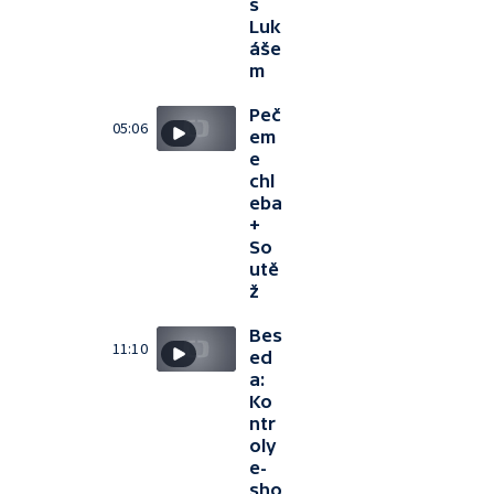
s
Luk
áše
m
Peč
05:06
em
e
chl
eba
+
So
utě
ž
Bes
11:10
ed
a:
Ko
ntr
oly
e-
sho