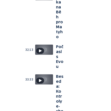
ka
na
Bě
h
pro
Ma
tyh
o
Poč
32:13
así
s
Evo
u
Bes
33:33
ed
a:
Ko
ntr
oly
e-