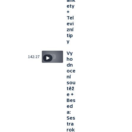
ank
ety
+
Tel
evi
zní
tip
y
Vy
142:27
ho
dn
oce
ní
sou
těž
e +
Bes
ed
a:
Ses
tra
rok