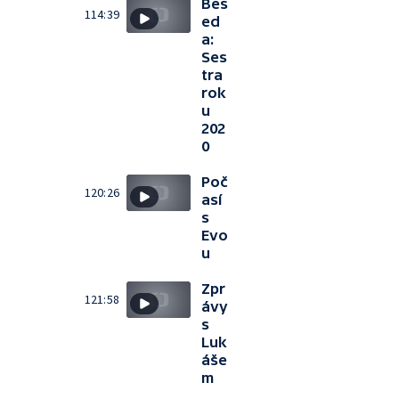
Bes
114:39
ed
a:
Ses
tra
rok
u
202
0
Poč
120:26
así
s
Evo
u
Zpr
121:58
ávy
s
Luk
áše
m