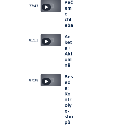
Peč
77:47
em
e
chl
eba
An
81:11
ket
a +
Akt
uál
ně
Bes
87:38
ed
a:
Ko
ntr
oly
e-
sho
pů