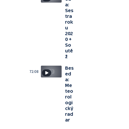
a:
Ses
tra
rok
u
202
0 +
So
utě
ž
Bes
72:08
ed
a:
Me
teo
rol
ogi
cký
rad
ar