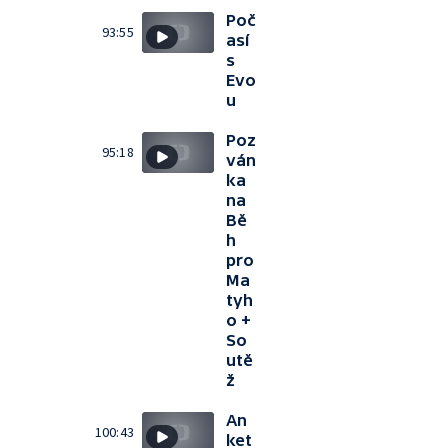
Poč
93:55
así
s
Evo
u
Poz
95:18
ván
ka
na
Bě
h
pro
Ma
tyh
o +
So
utě
ž
An
100:43
ket