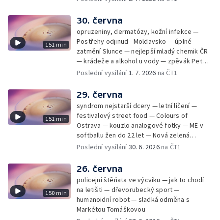
30. června
opruzeniny, dermatózy, kožní infekce —
Postřehy odjinud - Moldavsko — úplné
151 min
zatmění Slunce — nejlepší mladý chemik ČR
— krádeže a alkohol u vody — zpěvák Peter
Cmorik
Poslední vysílání
1. 7. 2026
na ČT1
29. června
syndrom nejstarší dcery — letní líčení —
festivalový street food — Colours of
151 min
Ostrava — kouzlo analogové fotky — ME v
softballu žen do 22 let — Nová zelená
úsporám — Global Teacher Prize Czech
Poslední vysílání
30. 6. 2026
na ČT1
Republic
26. června
policejní štěňata ve výcviku — jak to chodí
na letišti — dřevorubecký sport —
150 min
humanoidní robot — sladká odměna s
Markétou Tomáškovou