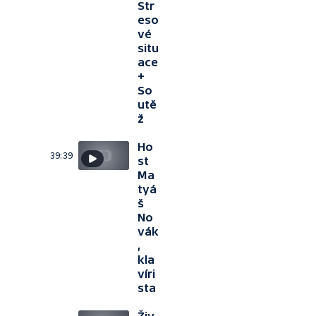
Str
eso
vé
situ
ace
+
So
utě
ž
Ho
39:39
st
Ma
tyá
š
No
vák
,
kla
víri
sta