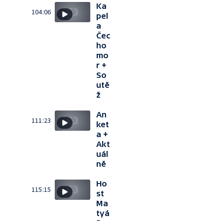
Ka
104:06
pel
a
Čec
ho
mo
r +
So
utě
ž
An
111:23
ket
a +
Akt
uál
ně
Ho
115:15
st
Ma
tyá