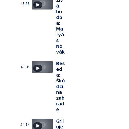
Živ
43:58
á
hu
db
a:
Ma
tyá
š
No
vák
Bes
48:05
ed
a:
Šků
dci
na
zah
rad
ě
Gril
54:14
uje