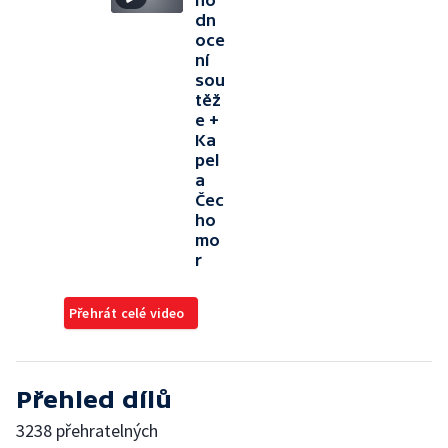
ho
dn
oce
ní
sou
těž
e +
Ka
pel
a
Čec
ho
mo
r
Přehrát celé video
Přehled dílů
3238 přehratelných