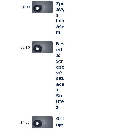
Zpr
04:09
ávy
s
Luk
áše
m
Bes
06:10
ed
a:
Str
eso
vé
situ
ace
+
So
utě
ž
Gril
14:53
uje