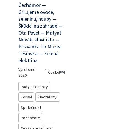
Čechomor —
Grilujeme ovoce,
zeleninu, houby —
Škůdci na zahradě —
Ota Pavel — Matyáš
Novák, klavírista —
Pozvánka do Muzea
Těšínska — Zelená
elektřina
Vyrobeno
•
Česko
2020
Rady a recepty
Zdraví
Životní styl
Společnost
Rozhovory
Česká společnost