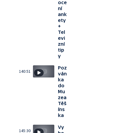
oce
ní
ank
ety
+
Tel
evi
zní
tip
y
Poz
140:51
ván
ka
do
Mu
zea
Těš
íns
ka
Vy
145:30