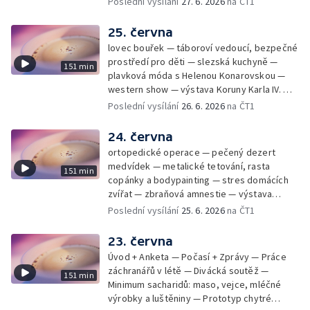
Poslední vysílání
27. 6. 2026
na ČT1
25. června
lovec bouřek — táboroví vedoucí, bezpečné
prostředí pro děti — slezská kuchyně —
151 min
plavková móda s Helenou Konarovskou —
western show — výstava Koruny Karla IV. —
mladý lezecký fenomén Josef Šindel
Poslední vysílání
26. 6. 2026
na ČT1
24. června
ortopedické operace — pečený dezert
medvídek — metalické tetování, rasta
151 min
copánky a bodypainting — stres domácích
zvířat — zbraňová amnestie — výstava
mikrofotografií rostlin — fenomenální
Poslední vysílání
25. 6. 2026
na ČT1
klavírista Matyáš Novák
23. června
Úvod + Anketa — Počasí + Zprávy — Práce
záchranářů v létě — Divácká soutěž —
151 min
Minimum sacharidů: maso, vejce, mléčné
výrobky a luštěniny — Prototyp chytré