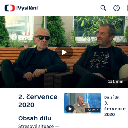
Cl
Search
151 min
2. července
Další díl
3.
2020
července
151 min
2020
Obsah dílu
Stresové situace —