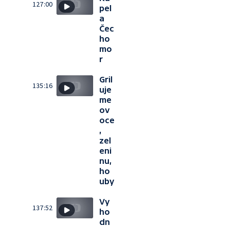
127:00
pel
a
Čec
ho
mo
r
Gril
135:16
uje
me
ov
oce
,
zel
eni
nu,
ho
uby
Vy
137:52
ho
dn