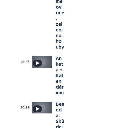
me
ov
oce
,
zel
eni
nu,
ho
uby
An
18:35
ket
a +
Kal
en
dár
ium
Bes
20:39
ed
a:
Šků
dci