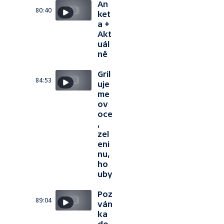
An
80:40
ket
a +
Akt
uál
ně
Gril
84:53
uje
me
ov
oce
,
zel
eni
nu,
ho
uby
Poz
89:04
ván
ka