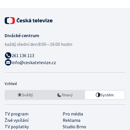
Divácké centrum
každý všední den:
8:00—16:00 hodin
261 136 113
info@ceskatelevize.cz
Vzhled
Světlý
Tmavý
Systém
TV program
Pro média
Živé vysílání
Reklama
TV poplatky
Studio Brno