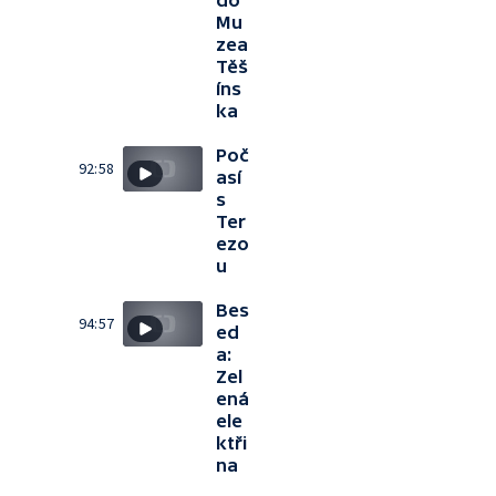
do
Mu
zea
Těš
íns
ka
Poč
92:58
así
s
Ter
ezo
u
Bes
94:57
ed
a:
Zel
ená
ele
ktři
na