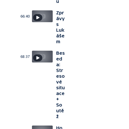
u
Zpr
66:40
ávy
s
Luk
áše
m
Bes
68:37
ed
a:
Str
eso
vé
situ
ace
+
So
utě
ž
Ho