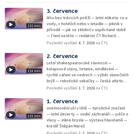
3. července
léto bez trávicích potíží — letní etiketa: co u
vody, v hotelích nebo v letadle — piknik v
151 min
přírodě — jak se zklidnit v uspěchané době
— čtení na léto — redaktor ČT Richard
Samko
Poslední vysílání
4. 7. 2026
na ČT1
2. července
Letní shakespearovské slavnosti —
kolapsové stavy, tetanie, omdlévání —
151 min
rychlé vaření ve vedrech — výběr slunečních
brýlí — robotické sekačky — česká atletická
rekordmanka — psí seriál: výmarský
Poslední vysílání
3. 7. 2026
na ČT1
dlouhosrstý ohař
1. července
onemocnění uší v létě — turistické značení
— letní dezerty — vodní záchranáři — péče o
151 min
vlasy — inline brusle — výstava hlavolamů —
kreslíř Štěpán Mareš
Poslední vysílání
2. 7. 2026
na ČT1