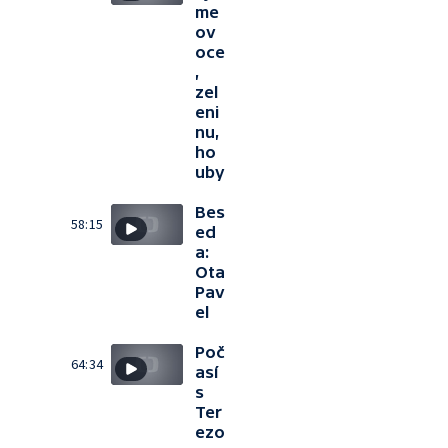
me
ov
oce
,
zel
eni
nu,
ho
uby
Bes
58:15
ed
a:
Ota
Pav
el
Poč
64:34
así
s
Ter
ezo