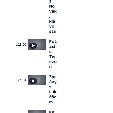
š
No
vák
,
kla
víri
sta
Poč
123:00
así
s
Ter
ezo
u
Zpr
125:04
ávy
s
Luk
áše
m
Ka