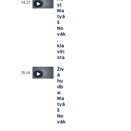
74:27
st
Ma
tyá
š
No
vák
,
kla
víri
sta
Živ
78:18
á
hu
db
a:
Ma
tyá
š
No
vák