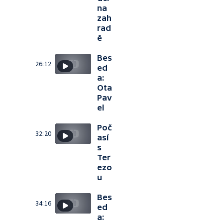
na
zah
rad
ě
Bes
26:12
ed
a:
Ota
Pav
el
Poč
32:20
así
s
Ter
ezo
u
Bes
34:16
ed
a: