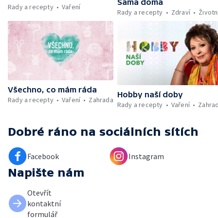
Sama doma
Rady a recepty
Vaření
Kniha veselých říkanek Hrátky se zvířátky —
Rady a recepty
Zdraví
Životn
Umělecký festival Pohoda 2026 —
Vyhodnocení ankety + ČT tipy —
Vyhodnocení divácké soutěže — Práce
záchranářů v létě
Všechno, co mám ráda
Hobby naší doby
Rady a recepty
Vaření
Zahrada
Rady a recepty
Vaření
Zahra
Dobré ráno
na sociálních sítích
Facebook
Instagram
Napište nám
Otevřít
kontaktní
formulář