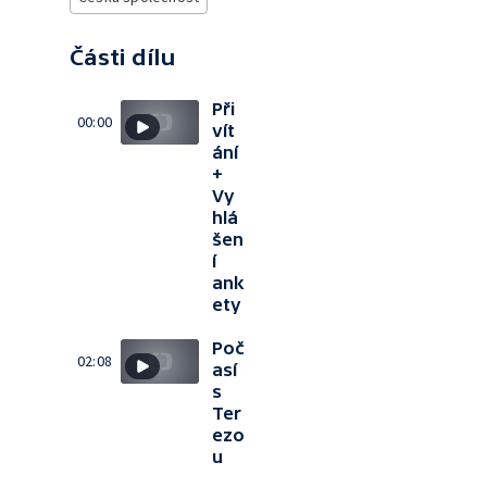
Části dílu
Při
00:00
vít
ání
+
Vy
hlá
šen
í
ank
ety
Poč
02:08
así
s
Ter
ezo
u