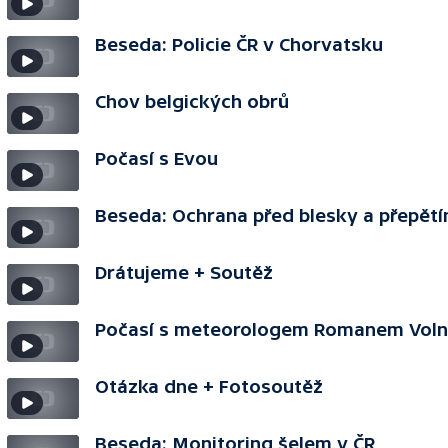
Beseda: Policie ČR v Chorvatsku
Chov belgických obrů
Počasí s Evou
Beseda: Ochrana před blesky a přepět
Drátujeme + Soutěž
Počasí s meteorologem Romanem Vol
Otázka dne + Fotosoutěž
Beseda: Monitoring šelem v ČR