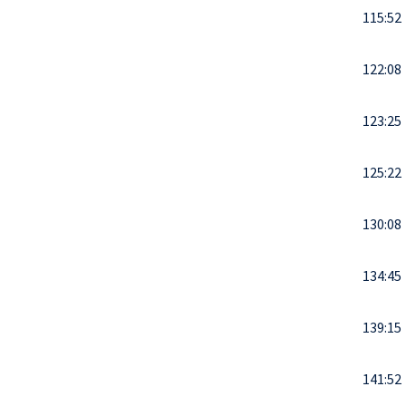
115:52
122:08
123:25
125:22
130:08
134:45
139:15
141:52