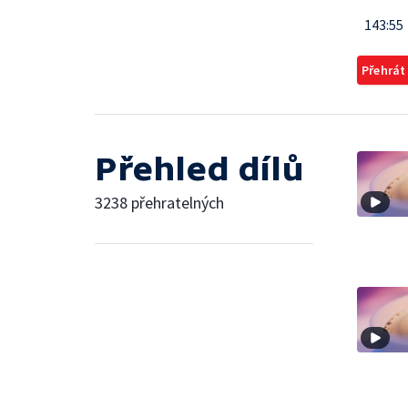
143:55
Přehrát
Přehled dílů
3238 přehratelných