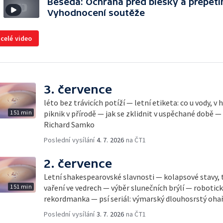
Beseda: Ochrana před blesky a přepětí
Vyhodnocení soutěže
 celé video
3. července
léto bez trávicích potíží — letní etiketa: co u vody, v
151 min
piknik v přírodě — jak se zklidnit v uspěchané době —
Richard Samko
Poslední vysílání
4. 7. 2026
na ČT1
2. července
Letní shakespearovské slavnosti — kolapsové stavy, 
151 min
vaření ve vedrech — výběr slunečních brýlí — robotic
rekordmanka — psí seriál: výmarský dlouhosrstý oha
Poslední vysílání
3. 7. 2026
na ČT1