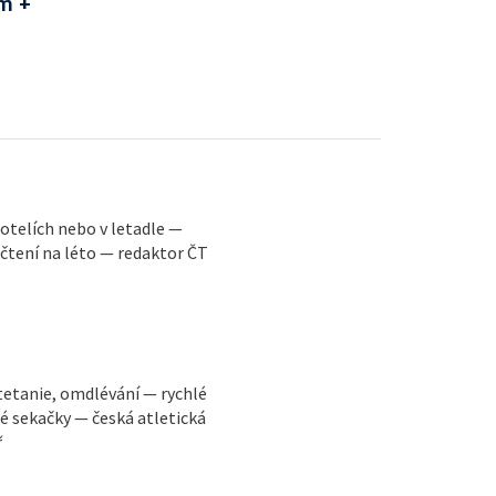
m +
 hotelích nebo v letadle —
 čtení na léto — redaktor ČT
tetanie, omdlévání — rychlé
ké sekačky — česká atletická
ř