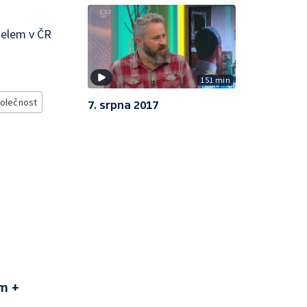
šelem v ČR
151 min
olečnost
7. srpna 2017
m +