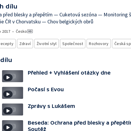
h dílu
a před blesky a přepětím — Cuketová sezóna — Monitoring 
ie ČR v Chorvatsku — Chov belgických obrů
o
2017
•
Česko
recepty
Zdraví
Životní styl
Společnost
Rozhovory
Česká sp
 dílu
Přehled + Vyhlášení otázky dne
Počasí s Evou
Zprávy s Lukášem
Beseda: Ochrana před blesky a přepětí
Soutěž