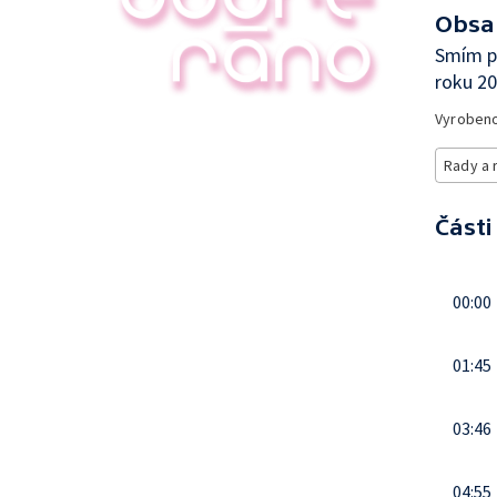
Obsa
Smím p
roku 2
Vyroben
Rady a 
Části
00:00
01:45
03:46
04:55