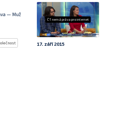
ava — Muž
ČT nemá práva pro internet
olečnost
17. září 2015