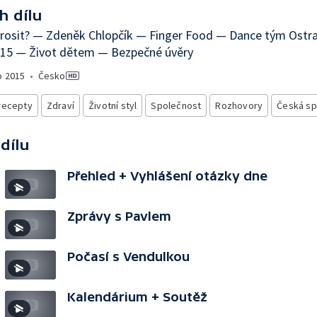
h dílu
rosit? — Zdeněk Chlopčík — Finger Food — Dance tým Ostr
015 — Život dětem — Bezpečné úvěry
o
2015
•
Česko
recepty
Zdraví
Životní styl
Společnost
Rozhovory
Česká sp
 dílu
Přehled + Vyhlášení otázky dne
Zprávy s Pavlem
Počasí s Vendulkou
Kalendárium + Soutěž