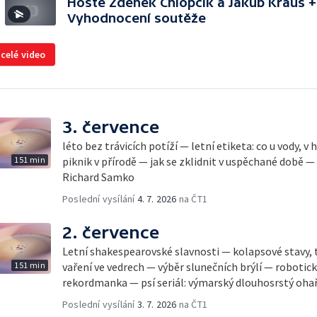
Hosté Zdeněk Chlopčík a Jakub Kraus +
Vyhodnocení soutěže
 celé video
3. července
léto bez trávicích potíží — letní etiketa: co u vody, v
151 min
piknik v přírodě — jak se zklidnit v uspěchané době —
Richard Samko
Poslední vysílání
4. 7. 2026
na ČT1
2. července
Letní shakespearovské slavnosti — kolapsové stavy, 
151 min
vaření ve vedrech — výběr slunečních brýlí — robotic
rekordmanka — psí seriál: výmarský dlouhosrstý oha
Poslední vysílání
3. 7. 2026
na ČT1