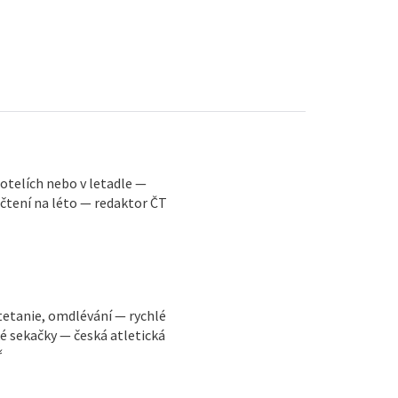
 hotelích nebo v letadle —
 čtení na léto — redaktor ČT
tetanie, omdlévání — rychlé
ké sekačky — česká atletická
ř