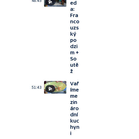
48:45
ed
a:
Fra
nco
uzs
ký
po
dzi
m +
So
utě
ž
Vař
51:43
íme
me
zin
áro
dní
kuc
hyn
i