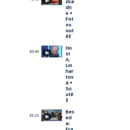
zka
dn
e +
Fot
os
out
ěž
Ho
80:46
st
A.
Lin
har
tov
á +
So
utě
ž
Bes
85:25
ed
a:
Fra