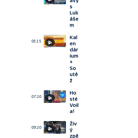
ávy
s
Luk
áše
m
Kal
05:15
en
dár
ium
+
So
utě
ž
Ho
07:20
sté
Voil
a!
Živ
09:20
ý
zpě