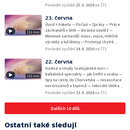
mikrofotografií rostlin — fenomenální
Poslední vysílání
25. 6. 2026
na ČT1
klavírista Matyáš Novák
23. června
Úvod + Anketa — Počasí + Zprávy — Práce
záchranářů v létě — Divácká soutěž —
151 min
Minimum sacharidů: maso, vejce, mléčné
výrobky a luštěniny — Prototyp chytré
vložky do bot pro běžce — Anketa +
Poslední vysílání
24. 6. 2026
na ČT1
Kalendárium — Škola hrou — Počasí — Práce
záchranářů v létě — Divácká soutěž —
22. června
Minimum sacharidů: maso, vejce, mléčné
tradice a rituály Svatojánské noci —
výrobky a luštěniny — Jak se udržet v
balkánské speciality — jak šetřit s vodou —
151 min
kondici v létě bez posilovny — Prototyp
tipy na cesty do Chorvatska — resuscitace
chytré vložky do bot pro běžce — Anketa +
novorozenců a kojenců — rekordní sbírka
aktuálně — Škola hrou — Upoutávka na další
velkých modelů aut — výroba šperků se
Poslední vysílání
23. 6. 2026
na ČT1
vysílání — Počasí + Zprávy — Práce
šperkařem
záchranářů v létě — Divácká soutěž —
Minimum sacharidů: maso, vejce, mléčné
Dalších 10 dílů
výrobky a luštěniny — Mezinárodní folklórní
festival ve Strážnici — Jak se udržet v
kondici v létě bez posilovny — Anketa +
Ostatní také sledují
Aktuálně — Škola hrou — Počasí — Prototyp