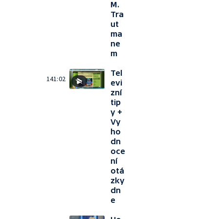
M.
Tra
ut
ma
ne
m
Tel
141:02
evi
zní
tip
y +
Vy
ho
dn
oce
ní
otá
zky
dn
e