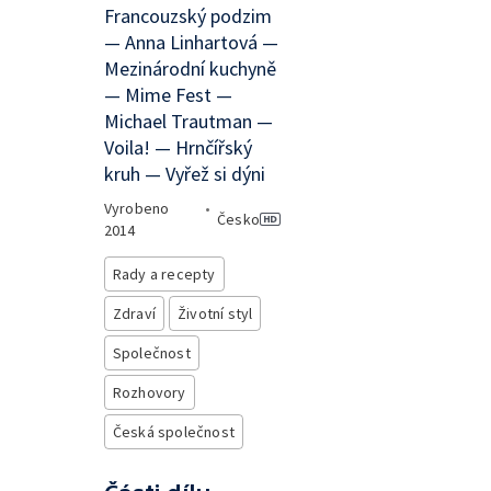
Francouzský podzim
— Anna Linhartová —
Mezinárodní kuchyně
— Mime Fest —
Michael Trautman —
Voila! — Hrnčířský
kruh — Vyřež si dýni
Vyrobeno
•
Česko
2014
Rady a recepty
Zdraví
Životní styl
Společnost
Rozhovory
Česká společnost