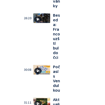
ván
ky
Bes
26:20
ed
a:
Fra
nco
uzš
tí
bul
do
čci
Poč
30:08
así
s
Ven
dul
kou
Akt
31:11
uali