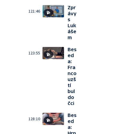
Zpr
121:46
ávy
s
Luk
áše
m
Bes
123:55
ed
a:
Fra
nco
uzš
tí
bul
do
čci
Bes
128:10
ed
a:
Hrn