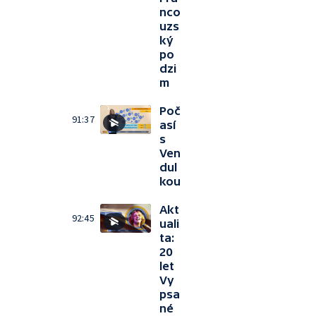
nco
uzs
ký
po
dzi
m
Poč
91:37
así
s
Ven
dul
kou
Akt
92:45
uali
ta:
20
let
Vy
psa
né