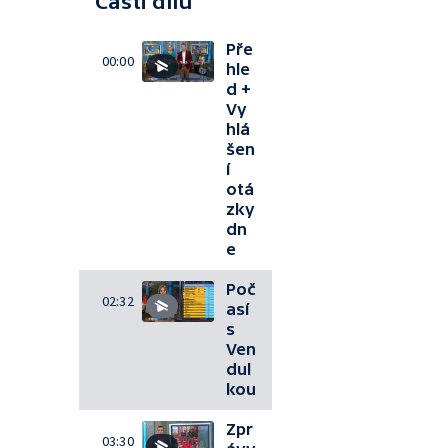
Části dílu
Pře
00:00
hle
d +
Vy
hlá
šen
í
otá
zky
dn
e
Poč
02:32
así
s
Ven
dul
kou
Zpr
03:30