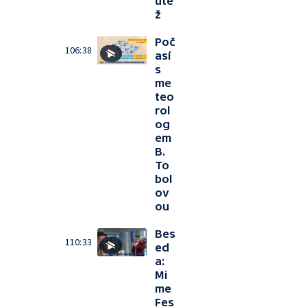
utě
ž
Poč
106:38
así
s
me
teo
rol
og
em
B.
To
bol
ov
ou
Bes
110:33
ed
a:
Mi
me
Fes