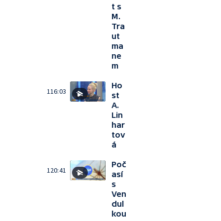
t s
M.
Tra
ut
ma
ne
m
Ho
116:03
st
A.
Lin
har
tov
á
Poč
120:41
así
s
Ven
dul
kou