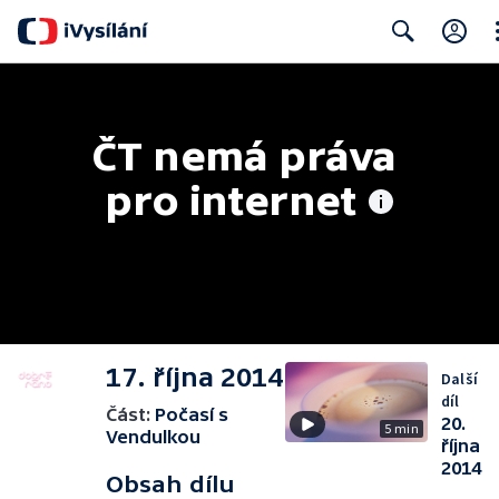
Cl
Search
ČT nemá práva 
pro internet
17. října 2014
Další
díl
Část:
Počasí s
20.
5 min
Vendulkou
října
2014
Obsah dílu