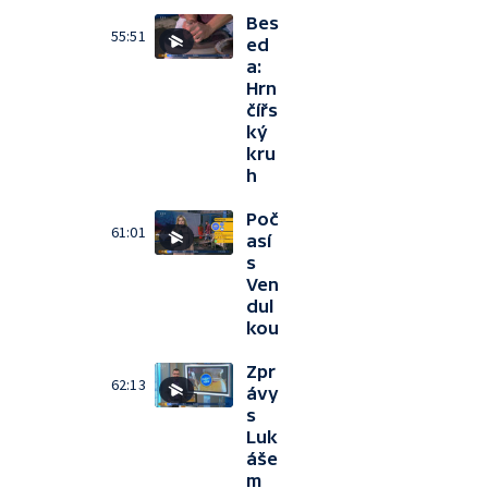
Bes
55:51
ed
a:
Hrn
čířs
ký
kru
h
Poč
61:01
así
s
Ven
dul
kou
Zpr
62:13
ávy
s
Luk
áše
m