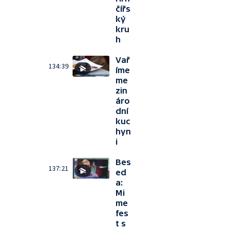
čířs
ký
kru
h
Vař
134:39
íme
me
zin
áro
dní
kuc
hyn
i
Bes
137:21
ed
a:
Mi
me
fes
t s