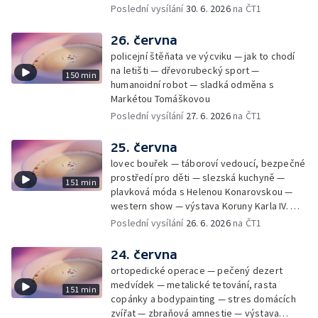
úsporám — Global Teacher Prize Czech
Poslední vysílání
30. 6. 2026
na ČT1
Republic
26. června
policejní štěňata ve výcviku — jak to chodí
na letišti — dřevorubecký sport —
150 min
humanoidní robot — sladká odměna s
Markétou Tomáškovou
Poslední vysílání
27. 6. 2026
na ČT1
25. června
lovec bouřek — táboroví vedoucí, bezpečné
prostředí pro děti — slezská kuchyně —
151 min
plavková móda s Helenou Konarovskou —
western show — výstava Koruny Karla IV. —
mladý lezecký fenomén Josef Šindel
Poslední vysílání
26. 6. 2026
na ČT1
24. června
ortopedické operace — pečený dezert
medvídek — metalické tetování, rasta
151 min
copánky a bodypainting — stres domácích
zvířat — zbraňová amnestie — výstava