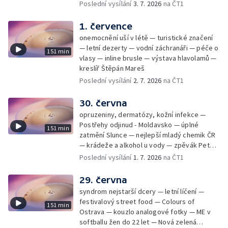
rekordmanka — psí seriál: výmarský
Poslední vysílání
3. 7. 2026
na ČT1
dlouhosrstý ohař
1. července
onemocnění uší v létě — turistické značení
— letní dezerty — vodní záchranáři — péče o
151 min
vlasy — inline brusle — výstava hlavolamů —
kreslíř Štěpán Mareš
Poslední vysílání
2. 7. 2026
na ČT1
30. června
opruzeniny, dermatózy, kožní infekce —
Postřehy odjinud - Moldavsko — úplné
151 min
zatmění Slunce — nejlepší mladý chemik ČR
— krádeže a alkohol u vody — zpěvák Peter
Cmorik
Poslední vysílání
1. 7. 2026
na ČT1
29. června
syndrom nejstarší dcery — letní líčení —
festivalový street food — Colours of
151 min
Ostrava — kouzlo analogové fotky — ME v
softballu žen do 22 let — Nová zelená