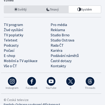
Vzhled
Světlý
Tmavý
Systém
TV program
Pro média
Živé vysílání
Reklama
TV poplatky
Studio Brno
Teletext
Studio Ostrava
Podcasty
Rada ČT
Počasí
Kariéra
E-shop
Podávání námětů
Mobilní a TV aplikace
Časté dotazy
Vše o ČT
Kontakty
Instagram
Facebook
YouTube
X
Threads
© Česká televize
•
•
English
Ochrana soukromí
Přístupnost