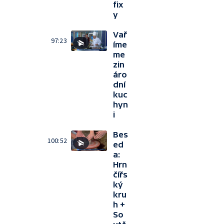
fix
y
Vař
97:23
íme
me
zin
áro
dní
kuc
hyn
i
Bes
100:52
ed
a:
Hrn
čířs
ký
kru
h +
So