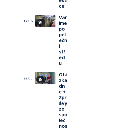
esti
ce
Vař
17:06
íme
po
pel
ečn
í
stř
ed
u
Otá
22:05
zka
dn
e +
Zpr
ávy
ze
spo
leč
nos