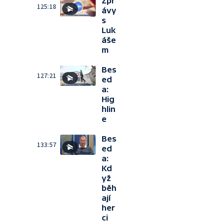
Zpr
125:18
ávy
s
Luk
áše
m
Bes
127:21
ed
a:
Hig
hlin
e
Bes
133:57
ed
a:
Kd
yž
běh
ají
her
ci