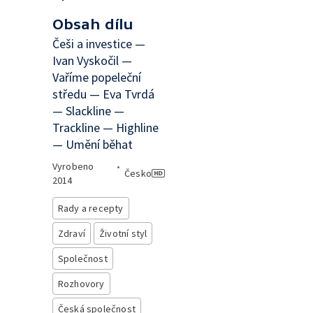
Obsah dílu
Češi a investice —
Ivan Vyskočil —
Vaříme popeleční
středu — Eva Tvrdá
— Slackline —
Trackline — Highline
— Umění běhat
Vyrobeno
•
Česko
2014
Rady a recepty
Zdraví
Životní styl
Společnost
Rozhovory
Česká společnost