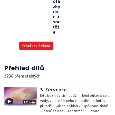
otá
zky
dn
e a
sou
těž
e
Přehrát celé video
Přehled dílů
3238 přehratelných
3. července
léto bez trávicích potíží — letní etiketa: co u
vody, v hotelích nebo v letadle — piknik v
151 min
přírodě — jak se zklidnit v uspěchané době
— čtení na léto — redaktor ČT Richard