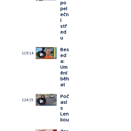
po
pel
ečn
í
stř
ed
u
Bes
119:14
ed
a:
Um
ění
běh
at
Poč
124:15
así
s
Len
kou