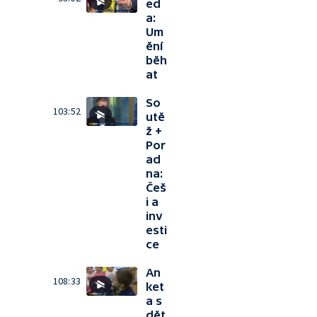
ed
a:
Um
ění
běh
at
So
103:52
utě
ž +
Por
ad
na:
Češ
i a
inv
esti
ce
An
108:33
ket
a s
dět