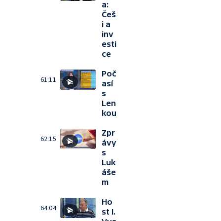
a:
Češ
i a
inv
esti
ce
Poč
61:11
así
s
Len
kou
Zpr
62:15
ávy
s
Luk
áše
m
Ho
64:04
st I.