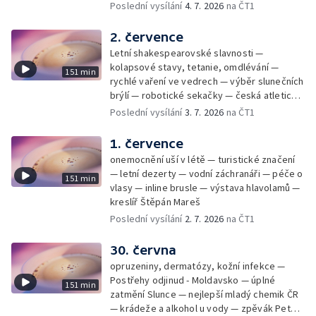
Samko
Poslední vysílání
4. 7. 2026
na ČT1
2. července
Letní shakespearovské slavnosti —
kolapsové stavy, tetanie, omdlévání —
151 min
rychlé vaření ve vedrech — výběr slunečních
brýlí — robotické sekačky — česká atletická
rekordmanka — psí seriál: výmarský
Poslední vysílání
3. 7. 2026
na ČT1
dlouhosrstý ohař
1. července
onemocnění uší v létě — turistické značení
— letní dezerty — vodní záchranáři — péče o
151 min
vlasy — inline brusle — výstava hlavolamů —
kreslíř Štěpán Mareš
Poslední vysílání
2. 7. 2026
na ČT1
30. června
opruzeniny, dermatózy, kožní infekce —
Postřehy odjinud - Moldavsko — úplné
151 min
zatmění Slunce — nejlepší mladý chemik ČR
— krádeže a alkohol u vody — zpěvák Peter