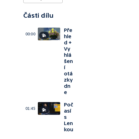
Části dílu
Pře
00:00
hle
d +
Vy
hlá
šen
í
otá
zky
dn
e
Poč
01:45
así
s
Len
kou