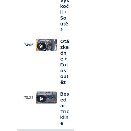
Vys
koč
il +
So
utě
ž
Otá
74:06
zka
dn
e +
Fot
os
out
ěž
Bes
78:22
ed
a:
Tric
klin
e