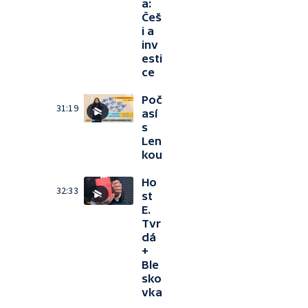
a:
Češ
i a
inv
esti
ce
Poč
31:19
así
s
Len
kou
Ho
32:33
st
E.
Tvr
dá
+
Ble
sko
vka