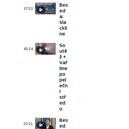
Bes
37:52
ed
a:
Sla
ckli
ne
So
45:24
utě
ž +
Vař
íme
po
pel
ečn
í
stř
ed
u
Bes
53:21
ed