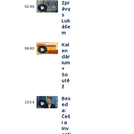
Zpr
02:46
ávy
s
Luk
áše
m
Kal
04:40
en
dár
ium
+
So
utě
ž
Bes
10:54
ed
a:
Češ
i a
inv