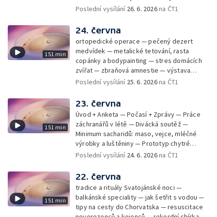
mladý lezecký fenomén Josef Šindel
Poslední vysílání
26. 6. 2026
na ČT1
24. června
ortopedické operace — pečený dezert
medvídek — metalické tetování, rasta
151 min
copánky a bodypainting — stres domácích
zvířat — zbraňová amnestie — výstava
mikrofotografií rostlin — fenomenální
Poslední vysílání
25. 6. 2026
na ČT1
klavírista Matyáš Novák
23. června
Úvod + Anketa — Počasí + Zprávy — Práce
záchranářů v létě — Divácká soutěž —
151 min
Minimum sacharidů: maso, vejce, mléčné
výrobky a luštěniny — Prototyp chytré
vložky do bot pro běžce — Anketa +
Poslední vysílání
24. 6. 2026
na ČT1
Kalendárium — Škola hrou — Počasí — Práce
záchranářů v létě — Divácká soutěž —
22. června
Minimum sacharidů: maso, vejce, mléčné
tradice a rituály Svatojánské noci —
výrobky a luštěniny — Jak se udržet v
balkánské speciality — jak šetřit s vodou —
151 min
kondici v létě bez posilovny — Prototyp
tipy na cesty do Chorvatska — resuscitace
chytré vložky do bot pro běžce — Anketa +
novorozenců a kojenců — rekordní sbírka