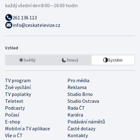
každý všední den:
8:00—16:00 hodin
261 136 113
info@ceskatelevize.cz
Vzhled
Světlý
Tmavý
Systém
TV program
Pro média
Živé vysílání
Reklama
TV poplatky
Studio Brno
Teletext
Studio Ostrava
Podcasty
Rada ČT
Počasí
Kariéra
E-shop
Podávání námětů
Mobilní a TV aplikace
Časté dotazy
Vše o ČT
Kontakty