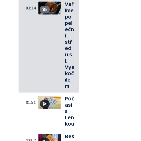
Vař
83:34
íme
po
pel
ečn
í
stř
ed
u s
I.
Vys
koč
ile
m
Poč
91:51
así
s
Len
kou
Bes
93:02