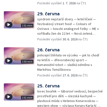
Cmorik
Poslední vysílání
1. 7. 2026
na ČT1
29. června
syndrom nejstarší dcery — letní líčení —
festivalový street food — Colours of
151 min
Ostrava — kouzlo analogové fotky — ME v
softballu žen do 22 let — Nová zelená
úsporám — Global Teacher Prize Czech
Poslední vysílání
30. 6. 2026
na ČT1
Republic
26. června
policejní štěňata ve výcviku — jak to chodí
na letišti — dřevorubecký sport —
150 min
humanoidní robot — sladká odměna s
Markétou Tomáškovou
Poslední vysílání
27. 6. 2026
na ČT1
25. června
lovec bouřek — táboroví vedoucí, bezpečné
prostředí pro děti — slezská kuchyně —
151 min
plavková móda s Helenou Konarovskou —
western show — výstava Koruny Karla IV. —