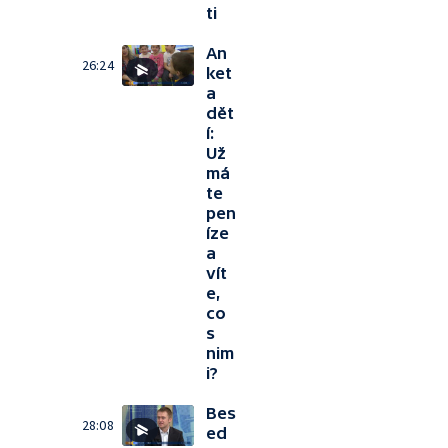
ti
An
26:24
ket
a
dět
í:
Už
má
te
pen
íze
a
vít
e,
co
s
nim
i?
Bes
28:08
ed