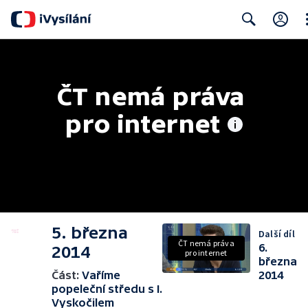
Cl
Search
ČT nemá práva 
pro internet
5. března
Další díl
ČT nemá práva
6.
2014
pro internet
března
Část:
Vaříme
2014
popeleční středu s I.
Vyskočilem