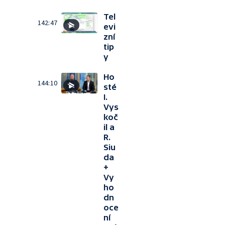
Tel
142:47
evi
zní
tip
y
Ho
144:10
sté
I.
Vys
koč
il a
R.
Siu
da
+
Vy
ho
dn
oce
ní