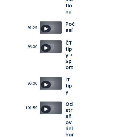
tlo
nu
Poč
91:29
así
ČT
93:00
tip
y +
Sp
ort
IT
95:00
tip
y
Od
101:59
str
aň
ov
ání
hor