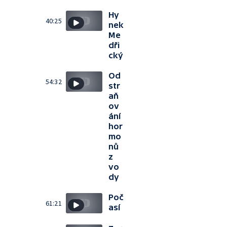
Hy
40:25
nek
Me
dři
cký
Od
54:32
str
aň
ov
ání
hor
mo
nů
z
vo
dy
Poč
61:21
así