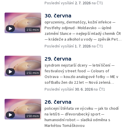
Poslední vysílání
2. 7. 2026
na ČT1
30. června
opruzeniny, dermatózy, kožní infekce —
Postřehy odjinud - Moldavsko — úplné
151 min
zatmění Slunce — nejlepší mladý chemik ČR
— krádeže a alkohol u vody — zpěvák Peter
Cmorik
Poslední vysílání
1. 7. 2026
na ČT1
29. června
syndrom nejstarší dcery — letní líčení —
festivalový street food — Colours of
151 min
Ostrava — kouzlo analogové fotky — ME v
softballu žen do 22 let — Nová zelená
úsporám — Global Teacher Prize Czech
Poslední vysílání
30. 6. 2026
na ČT1
Republic
26. června
policejní štěňata ve výcviku — jak to chodí
na letišti — dřevorubecký sport —
150 min
humanoidní robot — sladká odměna s
Markétou Tomáškovou