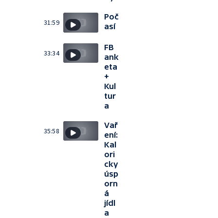
Poč
31:59
así
FB
33:34
ank
eta
+
Kul
tur
a
Vař
35:58
ení:
Kal
ori
cky
úsp
orn
á
jídl
a