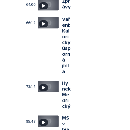
Zpr
64:00
ávy
Vař
66:12
ení:
Kal
ori
cky
úsp
orn
á
jídl
a
Hy
73:12
nek
Me
dři
cký
MS
85:47
v
bia