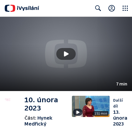
Close
Search
7 min
10. února
Další
díl
2023
13.
151 min
Část:
Hynek
února
Medřický
2023