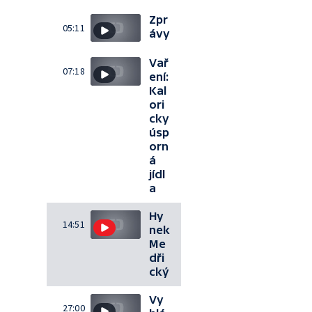
Zpr
05:11
ávy
Vař
07:18
ení:
Kal
ori
cky
úsp
orn
á
jídl
a
Hy
14:51
nek
Me
dři
cký
Vy
27:00