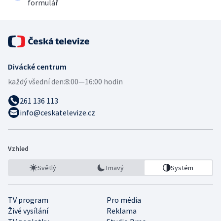
formulář
Divácké centrum
každý všední den:
8:00—16:00 hodin
261 136 113
info@ceskatelevize.cz
Vzhled
Světlý
Tmavý
Systém
TV program
Pro média
Živé vysílání
Reklama