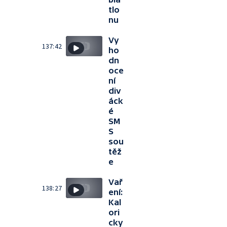
tlo
nu
Vy
137:42
ho
dn
oce
ní
div
áck
é
SM
S
sou
těž
e
Vař
138:27
ení:
Kal
ori
cky