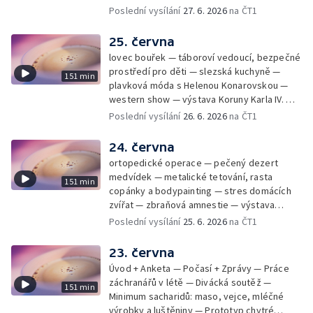
Poslední vysílání
27. 6. 2026
na ČT1
25. června
lovec bouřek — táboroví vedoucí, bezpečné
prostředí pro děti — slezská kuchyně —
151 min
plavková móda s Helenou Konarovskou —
western show — výstava Koruny Karla IV. —
mladý lezecký fenomén Josef Šindel
Poslední vysílání
26. 6. 2026
na ČT1
24. června
ortopedické operace — pečený dezert
medvídek — metalické tetování, rasta
151 min
copánky a bodypainting — stres domácích
zvířat — zbraňová amnestie — výstava
mikrofotografií rostlin — fenomenální
Poslední vysílání
25. 6. 2026
na ČT1
klavírista Matyáš Novák
23. června
Úvod + Anketa — Počasí + Zprávy — Práce
záchranářů v létě — Divácká soutěž —
151 min
Minimum sacharidů: maso, vejce, mléčné
výrobky a luštěniny — Prototyp chytré