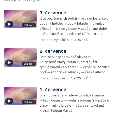
3. července
léto bez trávicích potíží — letní etiketa: co u
vody, v hotelích nebo v letadle — piknik v
151 min
přírodě — jak se zklidnit v uspěchané době
— čtení na léto — redaktor ČT Richard
Samko
Poslední vysílání
4. 7. 2026
na ČT1
2. července
Letní shakespearovské slavnosti —
kolapsové stavy, tetanie, omdlévání —
151 min
rychlé vaření ve vedrech — výběr slunečních
brýlí — robotické sekačky — česká atletická
rekordmanka — psí seriál: výmarský
Poslední vysílání
3. 7. 2026
na ČT1
dlouhosrstý ohař
1. července
onemocnění uší v létě — turistické značení
— letní dezerty — vodní záchranáři — péče o
151 min
vlasy — inline brusle — výstava hlavolamů —
kreslíř Štěpán Mareš