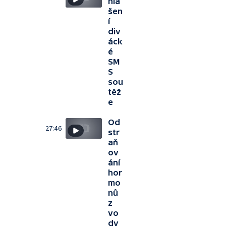
hlá
šen
í
div
áck
é
SM
S
sou
těž
e
Od
27:46
str
aň
ov
ání
hor
mo
nů
z
vo
dy