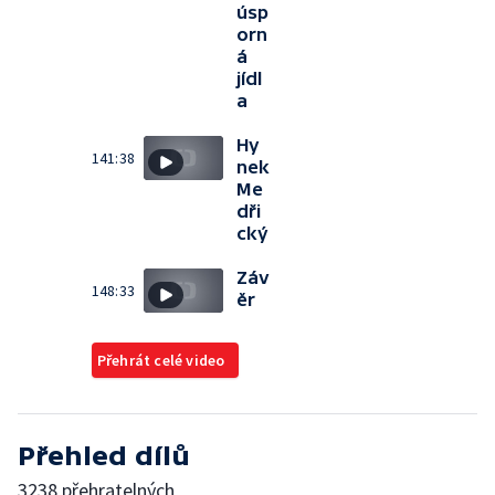
úsp
orn
á
jídl
a
Hy
141:38
nek
Me
dři
cký
Záv
148:33
ěr
Přehrát celé video
Přehled dílů
3238 přehratelných