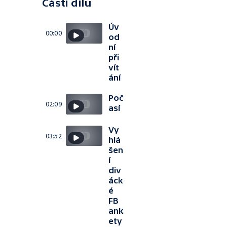
Části dílu
Úv
00:00
od
ní
při
vít
ání
Poč
02:09
así
Vy
03:52
hlá
šen
í
div
áck
é
FB
ank
ety