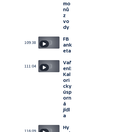
mo
nů
z
vo
dy
FB
109:38
ank
eta
Vař
111:04
ení:
Kal
ori
cky
úsp
orn
á
jídl
a
Hy
116:09