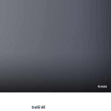
4 min
Další díl