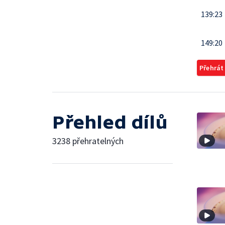
139:23
149:20
Přehrát
Přehled dílů
3238 přehratelných