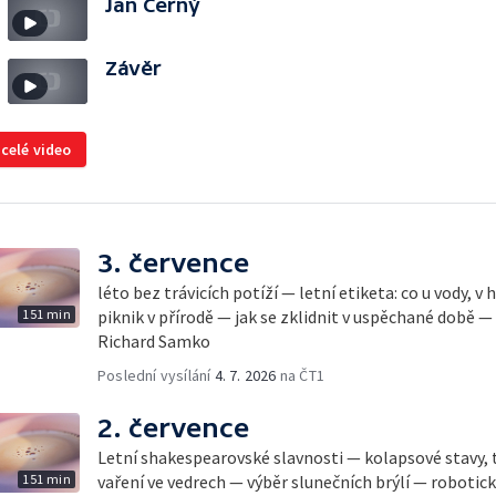
Jan Černý
Závěr
 celé video
3. července
léto bez trávicích potíží — letní etiketa: co u vody, v
151 min
piknik v přírodě — jak se zklidnit v uspěchané době —
Richard Samko
Poslední vysílání
4. 7. 2026
na ČT1
2. července
Letní shakespearovské slavnosti — kolapsové stavy, 
151 min
vaření ve vedrech — výběr slunečních brýlí — robotic