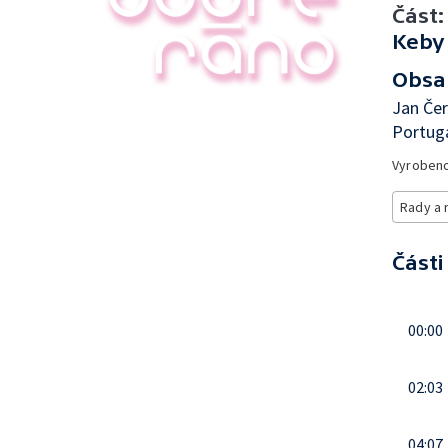
Část:
Keby 
Obsa
Jan Čer
Portuga
Vyroben
Rady a 
Části
00:00
02:03
04:07