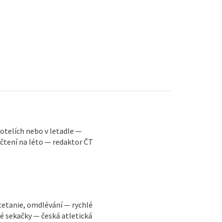
 hotelích nebo v letadle —
 čtení na léto — redaktor ČT
tetanie, omdlévání — rychlé
ké sekačky — česká atletická