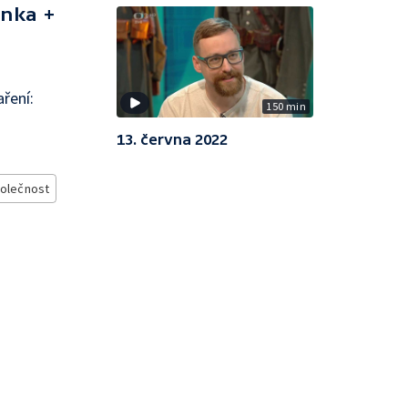
onka +
ření:
150 min
13. června 2022
olečnost