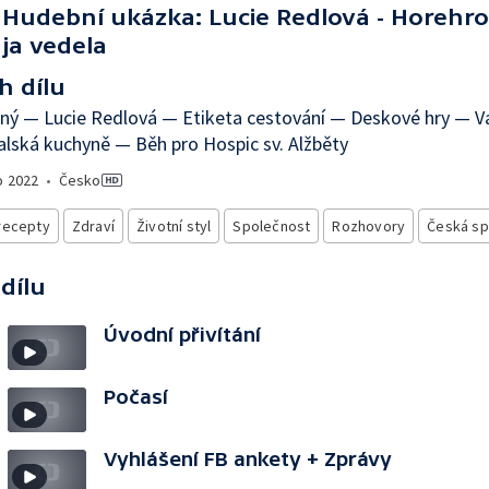
Hudební ukázka: Lucie Redlová - Horehr
ja vedela
h dílu
ný — Lucie Redlová — Etiketa cestování — Deskové hry — Va
lská kuchyně — Běh pro Hospic sv. Alžběty
o
2022
•
Česko
recepty
Zdraví
Životní styl
Společnost
Rozhovory
Česká sp
 dílu
Úvodní přivítání
Počasí
Vyhlášení FB ankety + Zprávy