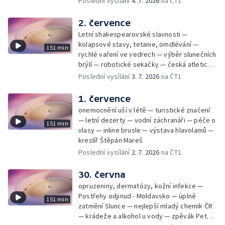
Poslední vysílání
4. 7. 2026
na ČT1
2. července
Letní shakespearovské slavnosti —
kolapsové stavy, tetanie, omdlévání —
151 min
rychlé vaření ve vedrech — výběr slunečních
brýlí — robotické sekačky — česká atletická
rekordmanka — psí seriál: výmarský
Poslední vysílání
3. 7. 2026
na ČT1
dlouhosrstý ohař
1. července
onemocnění uší v létě — turistické značení
— letní dezerty — vodní záchranáři — péče o
151 min
vlasy — inline brusle — výstava hlavolamů —
kreslíř Štěpán Mareš
Poslední vysílání
2. 7. 2026
na ČT1
30. června
opruzeniny, dermatózy, kožní infekce —
Postřehy odjinud - Moldavsko — úplné
151 min
zatmění Slunce — nejlepší mladý chemik ČR
— krádeže a alkohol u vody — zpěvák Peter