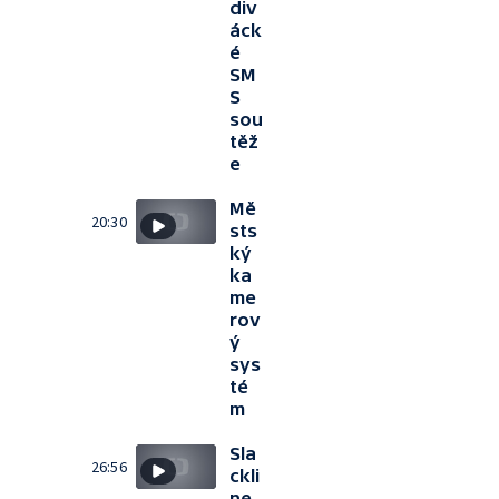
div
áck
é
SM
S
sou
těž
e
Mě
20:30
sts
ký
ka
me
rov
ý
sys
té
m
Sla
26:56
ckli
ne