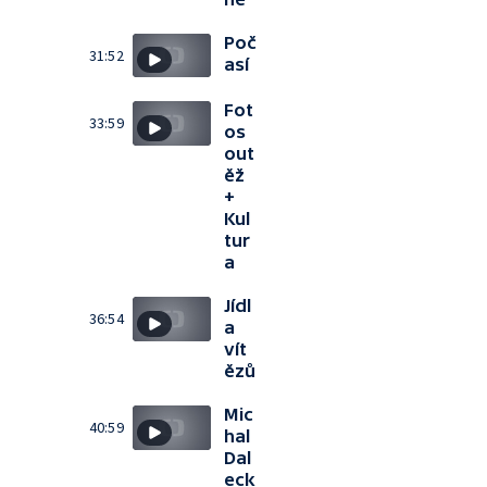
Poč
31:52
así
Fot
33:59
os
out
ěž
+
Kul
tur
a
Jídl
36:54
a
vít
ězů
Mic
40:59
hal
Dal
eck