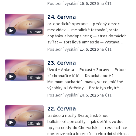
mladý lezecký fenomén Josef Šindel
Poslední vysílání
26. 6. 2026
na ČT1
24. června
ortopedické operace — pečený dezert
medvídek — metalické tetování, rasta
151 min
copánky a bodypainting — stres domácích
zvířat — zbraňová amnestie — výstava
mikrofotografií rostlin — fenomenální
Poslední vysílání
25. 6. 2026
na ČT1
klavírista Matyáš Novák
23. června
Úvod + Anketa — Počasí + Zprávy — Práce
záchranářů v létě — Divácká soutěž —
151 min
Minimum sacharidů: maso, vejce, mléčné
výrobky a luštěniny — Prototyp chytré
vložky do bot pro běžce — Anketa +
Poslední vysílání
24. 6. 2026
na ČT1
Kalendárium — Škola hrou — Počasí — Práce
záchranářů v létě — Divácká soutěž —
22. června
Minimum sacharidů: maso, vejce, mléčné
tradice a rituály Svatojánské noci —
výrobky a luštěniny — Jak se udržet v
balkánské speciality — jak šetřit s vodou —
151 min
kondici v létě bez posilovny — Prototyp
tipy na cesty do Chorvatska — resuscitace
chytré vložky do bot pro běžce — Anketa +
novorozenců a kojenců — rekordní sbírka