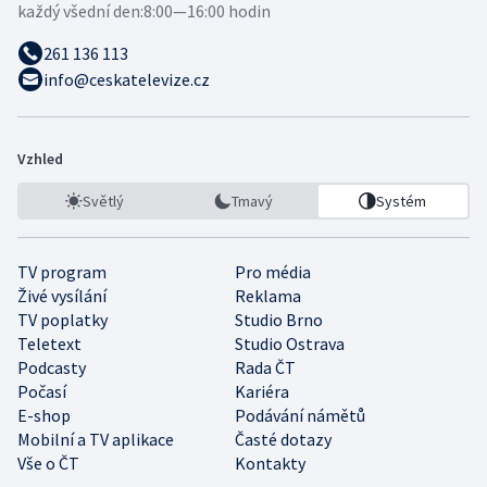
každý všední den:
8:00—16:00 hodin
261 136 113
info@ceskatelevize.cz
Vzhled
Světlý
Tmavý
Systém
TV program
Pro média
Živé vysílání
Reklama
TV poplatky
Studio Brno
Teletext
Studio Ostrava
Podcasty
Rada ČT
Počasí
Kariéra
E-shop
Podávání námětů
Mobilní a TV aplikace
Časté dotazy
Vše o ČT
Kontakty