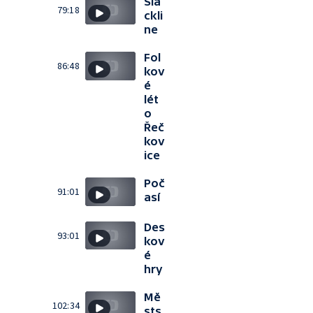
Sla
79:18
ckli
ne
Fol
86:48
kov
é
lét
o
Řeč
kov
ice
Poč
91:01
así
Des
93:01
kov
é
hry
Mě
102:34
sts