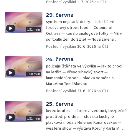
Cmorik
Poslední vysílání
1. 7. 2026
na ČT1
29. června
syndrom nejstarší dcery — letní líčení —
festivalový street food — Colours of
151 min
Ostrava — kouzlo analogové fotky — ME v
softballu žen do 22 let — Nová zelená
úsporám — Global Teacher Prize Czech
Poslední vysílání
30. 6. 2026
na ČT1
Republic
26. června
policejní štěňata ve výcviku — jak to chodí
na letišti — dřevorubecký sport —
150 min
humanoidní robot — sladká odměna s
Markétou Tomáškovou
Poslední vysílání
27. 6. 2026
na ČT1
25. června
lovec bouřek — táboroví vedoucí, bezpečné
prostředí pro děti — slezská kuchyně —
151 min
plavková móda s Helenou Konarovskou —
western show — výstava Koruny Karla IV. —