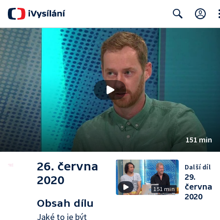
Cl
Search
151 min
26. června
Další díl
29.
2020
června
151 min
2020
Obsah dílu
Jaké to je být