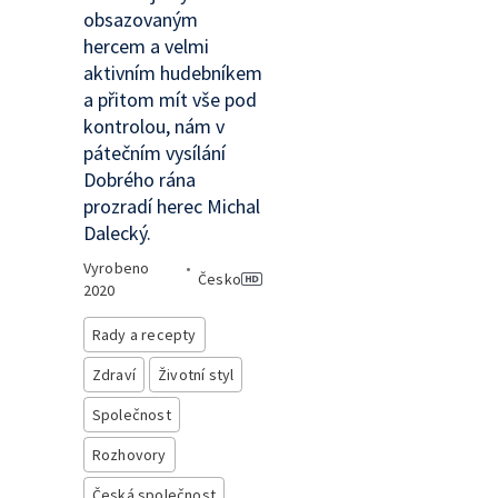
obsazovaným
hercem a velmi
aktivním hudebníkem
a přitom mít vše pod
kontrolou, nám v
pátečním vysílání
Dobrého rána
prozradí herec Michal
Dalecký.
Vyrobeno
•
Česko
2020
Rady a recepty
Zdraví
Životní styl
Společnost
Rozhovory
Česká společnost