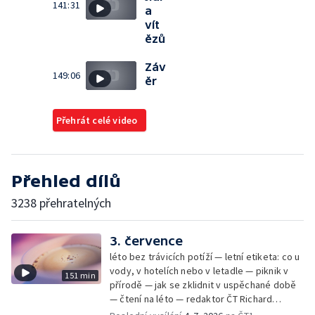
141:31
a
vít
ězů
Záv
149:06
ěr
Přehrát celé video
Přehled dílů
3238 přehratelných
3. července
léto bez trávicích potíží — letní etiketa: co u
vody, v hotelích nebo v letadle — piknik v
151 min
přírodě — jak se zklidnit v uspěchané době
— čtení na léto — redaktor ČT Richard
Samko