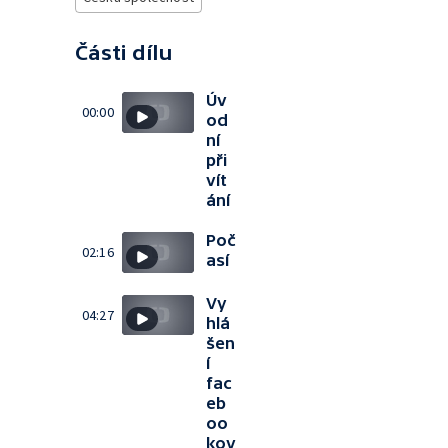
Části dílu
Úv
00:00
od
ní
při
vít
ání
Poč
02:16
así
Vy
04:27
hlá
šen
í
fac
eb
oo
kov