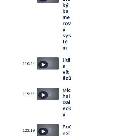
ký
ka
me
rov
ý
sys
té
m
Jídl
110:24
a
vít
ězů
Mic
115:55
hal
Dal
eck
ý
Poč
122:19
así