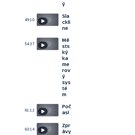
ý
Sla
49:10
ckli
ne
Mě
54:37
sts
ký
ka
me
rov
ý
sys
té
m
Poč
61:12
así
Zpr
63:14
ávy