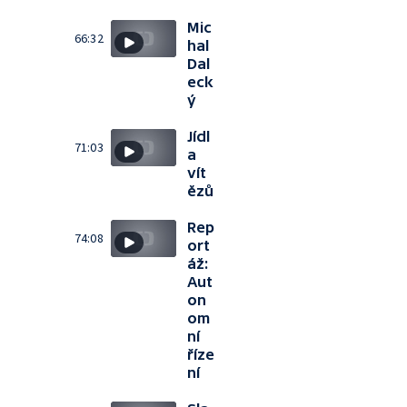
Mic
66:32
hal
Dal
eck
ý
Jídl
71:03
a
vít
ězů
Rep
74:08
ort
áž:
Aut
on
om
ní
říze
ní