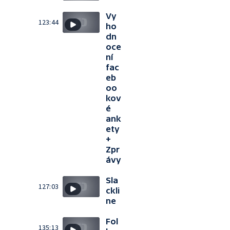
Vy
123:44
ho
dn
oce
ní
fac
eb
oo
kov
é
ank
ety
+
Zpr
ávy
Sla
127:03
ckli
ne
Fol
135:13