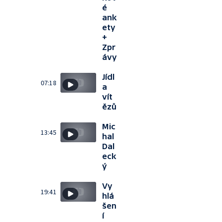
é
ank
ety
+
Zpr
ávy
Jídl
07:18
a
vít
ězů
Mic
13:45
hal
Dal
eck
ý
Vy
19:41
hlá
šen
í