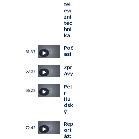
tel
evi
zní
tec
hni
ka
Poč
61:37
así
Zpr
63:07
ávy
Pet
66:22
r
Hu
dsk
ý
Rep
72:42
ort
áž: