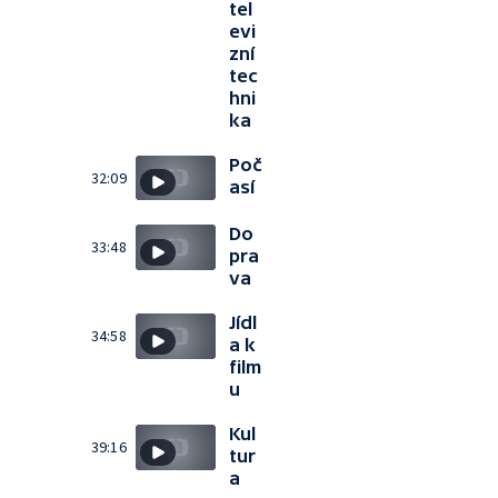
tel
evi
zní
tec
hni
ka
Poč
32:09
así
Do
33:48
pra
va
Jídl
34:58
a k
film
u
Kul
39:16
tur
a