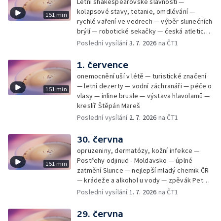
Letní shakespearovské slavnosti —
kolapsové stavy, tetanie, omdlévání —
151 min
rychlé vaření ve vedrech — výběr slunečních
brýlí — robotické sekačky — česká atletická
rekordmanka — psí seriál: výmarský
Poslední vysílání
3. 7. 2026
na ČT1
dlouhosrstý ohař
1. července
onemocnění uší v létě — turistické značení
— letní dezerty — vodní záchranáři — péče o
151 min
vlasy — inline brusle — výstava hlavolamů —
kreslíř Štěpán Mareš
Poslední vysílání
2. 7. 2026
na ČT1
30. června
opruzeniny, dermatózy, kožní infekce —
Postřehy odjinud - Moldavsko — úplné
151 min
zatmění Slunce — nejlepší mladý chemik ČR
— krádeže a alkohol u vody — zpěvák Peter
Cmorik
Poslední vysílání
1. 7. 2026
na ČT1
29. června