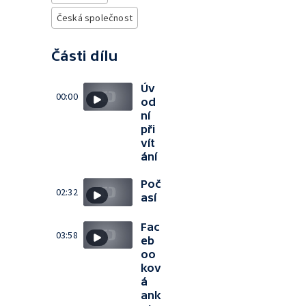
Česká společnost
Části dílu
Úv
00:00
od
ní
při
vít
ání
Poč
02:32
así
Fac
03:58
eb
oo
kov
á
ank