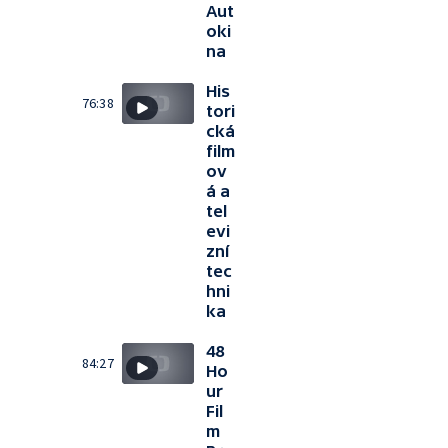
Aut
oki
na
His
76:38
tori
cká
film
ov
á a
tel
evi
zní
tec
hni
ka
48
84:27
Ho
ur
Fil
m