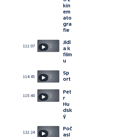
kin
em
ato
gra
fie
Jídl
111:07
a k
film
u
Sp
114:45
ort
Pet
115:40
r
Hu
dsk
ý
Poč
121:24
así