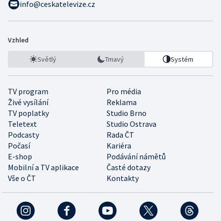
info@ceskatelevize.cz
Vzhled
Světlý
Tmavý
Systém
TV program
Pro média
Živé vysílání
Reklama
TV poplatky
Studio Brno
Teletext
Studio Ostrava
Podcasty
Rada ČT
Počasí
Kariéra
E-shop
Podávání námětů
Mobilní a TV aplikace
Časté dotazy
Vše o ČT
Kontakty