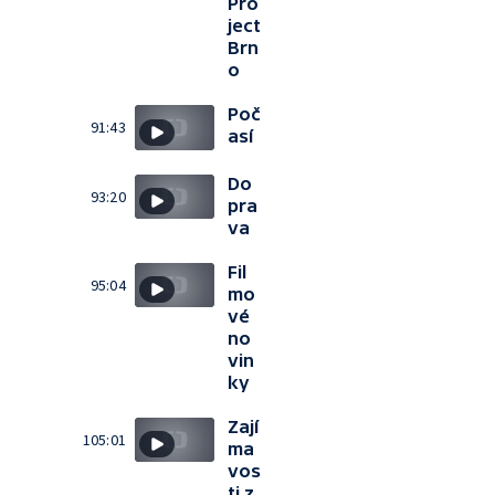
Pro
ject
Brn
o
Poč
91:43
así
Do
93:20
pra
va
Fil
95:04
mo
vé
no
vin
ky
Zají
105:01
ma
vos
ti z