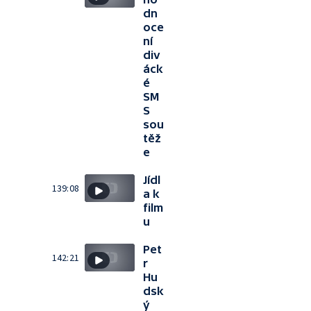
dn
oce
ní
div
áck
é
SM
S
sou
těž
e
Jídl
139:08
a k
film
u
Pet
142:21
r
Hu
dsk
ý