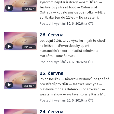
syndrom nejstarší dcery — letní líčení —
festivalový street food — Colours of
151 min
Ostrava — kouzlo analogové fotky — ME v
softballu žen do 22 let — Nová zelená
úsporám — Global Teacher Prize Czech
Poslední vysílání
30. 6. 2026
na ČT1
Republic
26. června
policejní štěňata ve výcviku — jak to chodí
na letišti — dřevorubecký sport —
150 min
humanoidní robot — sladká odměna s
Markétou Tomáškovou
Poslední vysílání
27. 6. 2026
na ČT1
25. června
lovec bouřek — táboroví vedoucí, bezpečné
prostředí pro děti — slezská kuchyně —
151 min
plavková móda s Helenou Konarovskou —
western show — výstava Koruny Karla IV. —
mladý lezecký fenomén Josef Šindel
Poslední vysílání
26. 6. 2026
na ČT1
24. června