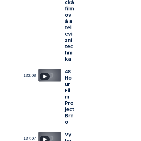
cká
film
ov
á a
tel
evi
zní
tec
hni
ka
48
132:09
Ho
ur
Fil
m
Pro
ject
Brn
o
Vy
137:07
ho