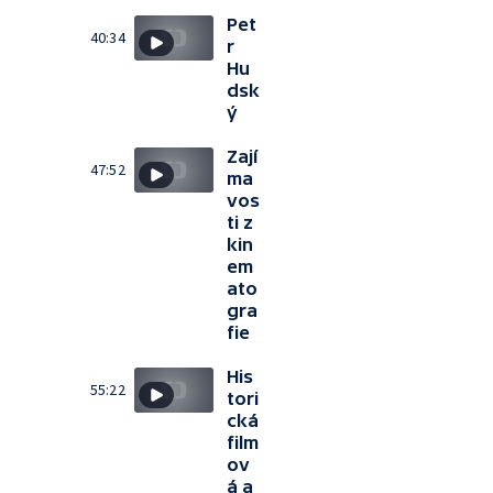
Pet
40:34
r
Hu
dsk
ý
Zají
47:52
ma
vos
ti z
kin
em
ato
gra
fie
His
55:22
tori
cká
film
ov
á a