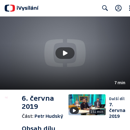
Cl
Search
7 min
6. června
Další díl
7.
2019
června
151 min
Část:
Petr Hudský
2019
Obsah dílu