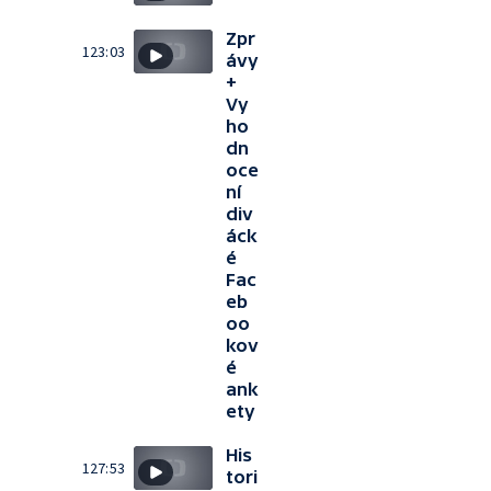
Zpr
123:03
ávy
+
Vy
ho
dn
oce
ní
div
áck
é
Fac
eb
oo
kov
é
ank
ety
His
127:53
tori