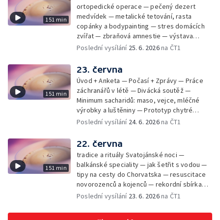
ortopedické operace — pečený dezert
medvídek — metalické tetování, rasta
151 min
copánky a bodypainting — stres domácích
zvířat — zbraňová amnestie — výstava
mikrofotografií rostlin — fenomenální
Poslední vysílání
25. 6. 2026
na ČT1
klavírista Matyáš Novák
23. června
Úvod + Anketa — Počasí + Zprávy — Práce
záchranářů v létě — Divácká soutěž —
151 min
Minimum sacharidů: maso, vejce, mléčné
výrobky a luštěniny — Prototyp chytré
vložky do bot pro běžce — Anketa +
Poslední vysílání
24. 6. 2026
na ČT1
Kalendárium — Škola hrou — Počasí — Práce
záchranářů v létě — Divácká soutěž —
22. června
Minimum sacharidů: maso, vejce, mléčné
tradice a rituály Svatojánské noci —
výrobky a luštěniny — Jak se udržet v
balkánské speciality — jak šetřit s vodou —
151 min
kondici v létě bez posilovny — Prototyp
tipy na cesty do Chorvatska — resuscitace
chytré vložky do bot pro běžce — Anketa +
novorozenců a kojenců — rekordní sbírka
aktuálně — Škola hrou — Upoutávka na další
velkých modelů aut — výroba šperků se
Poslední vysílání
23. 6. 2026
na ČT1
vysílání — Počasí + Zprávy — Práce
šperkařem
záchranářů v létě — Divácká soutěž —
Minimum sacharidů: maso, vejce, mléčné