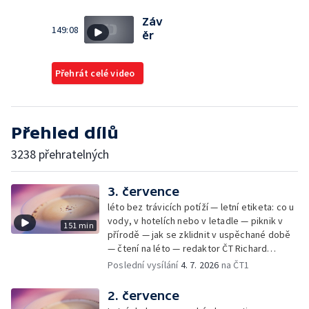
Záv
149:08
ěr
Přehrát celé video
Přehled dílů
3238 přehratelných
3. července
léto bez trávicích potíží — letní etiketa: co u
vody, v hotelích nebo v letadle — piknik v
151 min
přírodě — jak se zklidnit v uspěchané době
— čtení na léto — redaktor ČT Richard
Samko
Poslední vysílání
4. 7. 2026
na ČT1
2. července