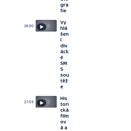
gra
fie
Vy
26:00
hlá
šen
í
div
áck
é
SM
S
sou
těž
e
His
27:59
tori
cká
film
ov
á a