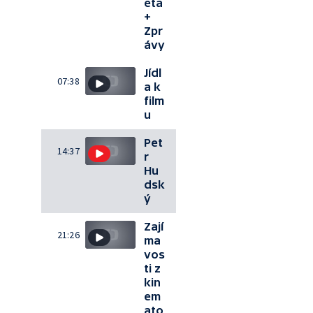
eta
+
Zpr
ávy
Jídl
07:38
a k
film
u
Pet
14:37
r
Hu
dsk
ý
Zají
21:26
ma
vos
ti z
kin
em
ato