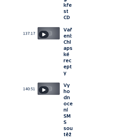
kře
st
CD
Vař
137:17
ení:
Chl
aps
ké
rec
ept
y
Vy
140:51
ho
dn
oce
ní
SM
S
sou
těž