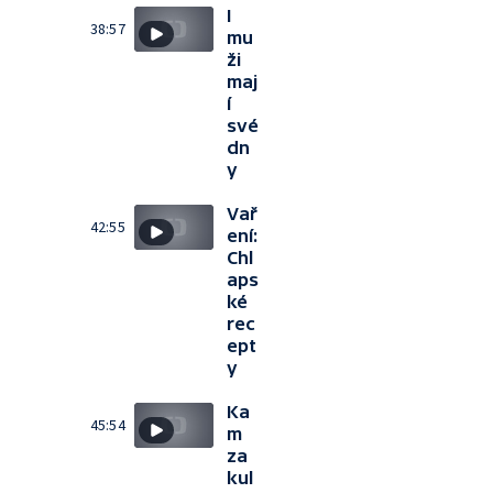
I
38:57
mu
ži
maj
í
své
dn
y
Vař
42:55
ení:
Chl
aps
ké
rec
ept
y
Ka
45:54
m
za
kul