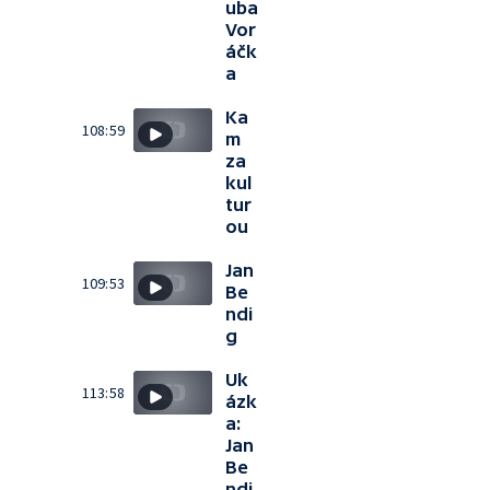
uba
Vor
áčk
a
Ka
108:59
m
za
kul
tur
ou
Jan
109:53
Be
ndi
g
Uk
113:58
ázk
a:
Jan
Be
ndi