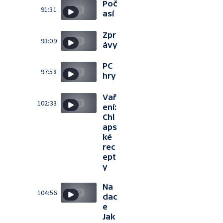
Poč
91:31
así
Zpr
93:09
ávy
PC
97:58
hry
Vař
102:33
ení:
Chl
aps
ké
rec
ept
y
Na
104:56
dac
e
Jak