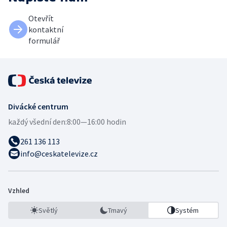
Otevřít
kontaktní
formulář
Divácké centrum
každý všední den:
8:00—16:00 hodin
261 136 113
info@ceskatelevize.cz
Vzhled
Světlý
Tmavý
Systém