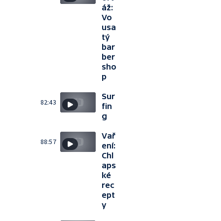
áž:
Vo
usa
tý
bar
ber
sho
p
Sur
82:43
fin
g
Vař
88:57
ení:
Chl
aps
ké
rec
ept
y