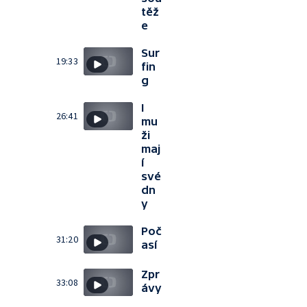
těž
e
Sur
19:33
fin
g
I
26:41
mu
ži
maj
í
své
dn
y
Poč
31:20
así
Zpr
33:08
ávy