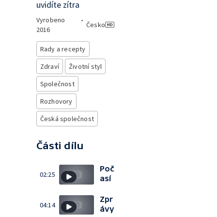
uvidíte zítra
Vyrobeno
•
Česko
2016
Rady a recepty
Zdraví
Životní styl
Společnost
Rozhovory
Česká společnost
Části dílu
Poč
02:25
así
Zpr
04:14
ávy