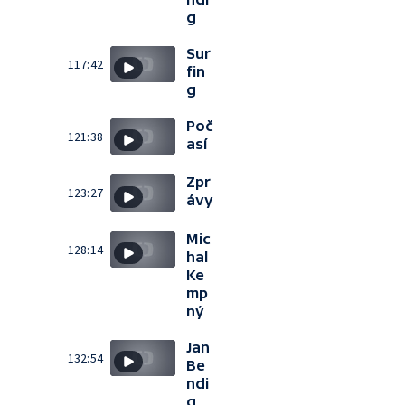
g
Sur
117:42
fin
g
Poč
121:38
así
Zpr
123:27
ávy
Mic
128:14
hal
Ke
mp
ný
Jan
132:54
Be
ndi
g