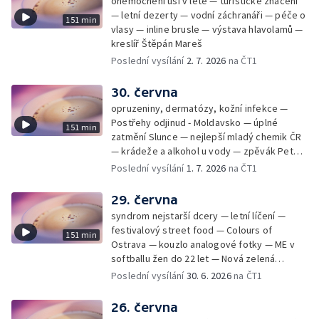
onemocnění uší v létě — turistické značení
— letní dezerty — vodní záchranáři — péče o
151 min
vlasy — inline brusle — výstava hlavolamů —
kreslíř Štěpán Mareš
Poslední vysílání
2. 7. 2026
na ČT1
30. června
opruzeniny, dermatózy, kožní infekce —
Postřehy odjinud - Moldavsko — úplné
151 min
zatmění Slunce — nejlepší mladý chemik ČR
— krádeže a alkohol u vody — zpěvák Peter
Cmorik
Poslední vysílání
1. 7. 2026
na ČT1
29. června
syndrom nejstarší dcery — letní líčení —
festivalový street food — Colours of
151 min
Ostrava — kouzlo analogové fotky — ME v
softballu žen do 22 let — Nová zelená
úsporám — Global Teacher Prize Czech
Poslední vysílání
30. 6. 2026
na ČT1
Republic
26. června