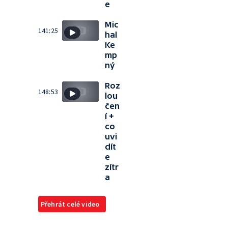
e
Mic
141:25
hal
Ke
mp
ný
Roz
148:53
lou
čen
í +
co
uvi
dít
e
zítr
a
Přehrát celé video