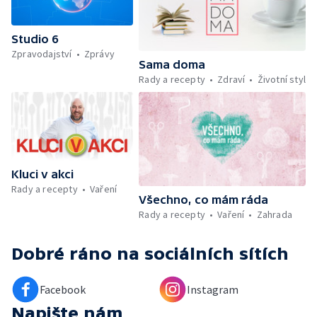
udržet v kondici v létě bez posilovny —
Škola hrou — Upoutávka na další vysílání —
Počasí + Zprávy — Mezinárodní folklórní
Studio 6
festival ve Strážnici — Minimum sacharidů:
Zpravodajství
Zprávy
maso, vejce, mléčné výrobky a luštěniny —
Sama doma
Kniha veselých říkanek Hrátky se zvířátky —
Rady a recepty
Zdraví
Životní styl
Umělecký festival Pohoda 2026 —
Vyhodnocení ankety + ČT tipy —
Vyhodnocení divácké soutěže — Práce
záchranářů v létě
Kluci v akci
Rady a recepty
Vaření
Všechno, co mám ráda
Rady a recepty
Vaření
Zahrada
Dobré ráno
na sociálních sítích
Facebook
Instagram
Napište nám