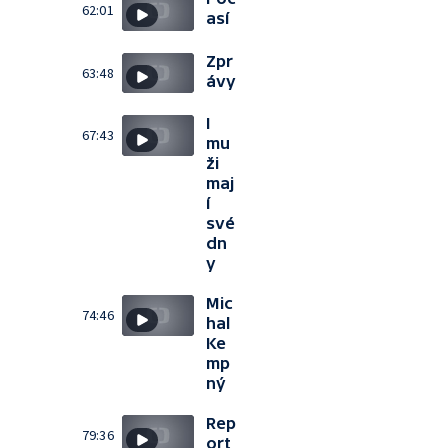
62:01
así
Zpr
63:48
ávy
I
67:43
mu
ži
maj
í
své
dn
y
Mic
74:46
hal
Ke
mp
ný
Rep
79:36
ort