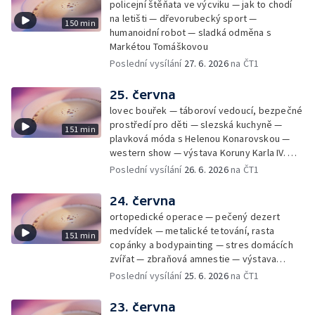
policejní štěňata ve výcviku — jak to chodí
na letišti — dřevorubecký sport —
150 min
humanoidní robot — sladká odměna s
Markétou Tomáškovou
Poslední vysílání
27. 6. 2026
na ČT1
25. června
lovec bouřek — táboroví vedoucí, bezpečné
prostředí pro děti — slezská kuchyně —
151 min
plavková móda s Helenou Konarovskou —
western show — výstava Koruny Karla IV. —
mladý lezecký fenomén Josef Šindel
Poslední vysílání
26. 6. 2026
na ČT1
24. června
ortopedické operace — pečený dezert
medvídek — metalické tetování, rasta
151 min
copánky a bodypainting — stres domácích
zvířat — zbraňová amnestie — výstava
mikrofotografií rostlin — fenomenální
Poslední vysílání
25. 6. 2026
na ČT1
klavírista Matyáš Novák
23. června