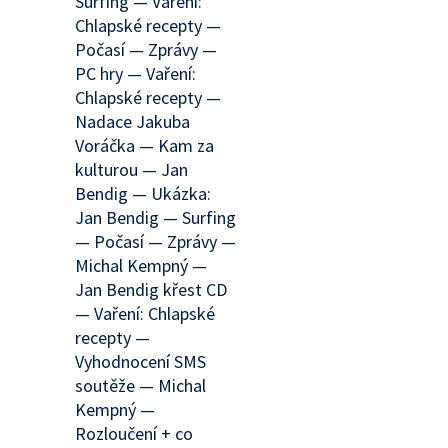
Surfing — Vaření:
Chlapské recepty —
Počasí — Zprávy —
PC hry — Vaření:
Chlapské recepty —
Nadace Jakuba
Voráčka — Kam za
kulturou — Jan
Bendig — Ukázka:
Jan Bendig — Surfing
— Počasí — Zprávy —
Michal Kempný —
Jan Bendig křest CD
— Vaření: Chlapské
recepty —
Vyhodnocení SMS
soutěže — Michal
Kempný —
Rozloučení + co