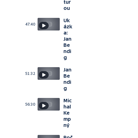
tur
ou
Uk
47:40
ázk
a:
Jan
Be
ndi
g
Jan
51:32
Be
ndi
g
Mic
56:30
hal
Ke
mp
ný
Poč