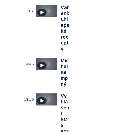
Vař
11:07
ení:
Chl
aps
ké
rec
ept
y
Mic
14:46
hal
Ke
mp
ný
Vy
18:16
hlá
šen
í
SM
S
sou