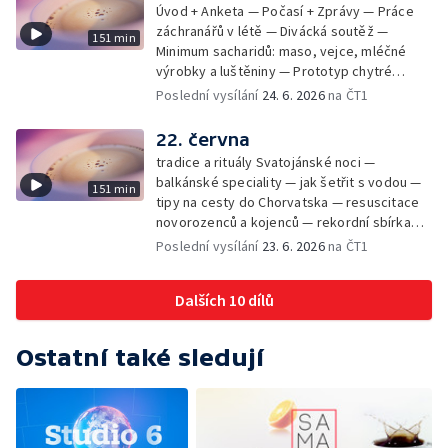
Úvod + Anketa — Počasí + Zprávy — Práce
záchranářů v létě — Divácká soutěž —
151 min
Minimum sacharidů: maso, vejce, mléčné
výrobky a luštěniny — Prototyp chytré
vložky do bot pro běžce — Anketa +
Poslední vysílání
24. 6. 2026
na ČT1
Kalendárium — Škola hrou — Počasí — Práce
záchranářů v létě — Divácká soutěž —
22. června
Minimum sacharidů: maso, vejce, mléčné
tradice a rituály Svatojánské noci —
výrobky a luštěniny — Jak se udržet v
balkánské speciality — jak šetřit s vodou —
151 min
kondici v létě bez posilovny — Prototyp
tipy na cesty do Chorvatska — resuscitace
chytré vložky do bot pro běžce — Anketa +
novorozenců a kojenců — rekordní sbírka
aktuálně — Škola hrou — Upoutávka na další
velkých modelů aut — výroba šperků se
Poslední vysílání
23. 6. 2026
na ČT1
vysílání — Počasí + Zprávy — Práce
šperkařem
záchranářů v létě — Divácká soutěž —
Minimum sacharidů: maso, vejce, mléčné
Dalších 10 dílů
výrobky a luštěniny — Mezinárodní folklórní
festival ve Strážnici — Jak se udržet v
kondici v létě bez posilovny — Anketa +
Ostatní také sledují
Aktuálně — Škola hrou — Počasí — Prototyp
chytré vložky do bot pro běžce — Divácká
soutěž — Kniha veselých říkanek Hrátky se
zvířátky — Práce záchranářů v létě — Jak se