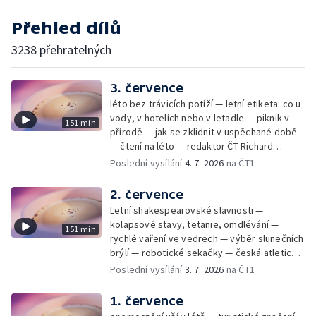
Přehled dílů
3238 přehratelných
3. července
léto bez trávicích potíží — letní etiketa: co u
vody, v hotelích nebo v letadle — piknik v
151 min
přírodě — jak se zklidnit v uspěchané době
— čtení na léto — redaktor ČT Richard
Samko
Poslední vysílání
4. 7. 2026
na ČT1
2. července
Letní shakespearovské slavnosti —
kolapsové stavy, tetanie, omdlévání —
151 min
rychlé vaření ve vedrech — výběr slunečních
brýlí — robotické sekačky — česká atletická
rekordmanka — psí seriál: výmarský
Poslední vysílání
3. 7. 2026
na ČT1
dlouhosrstý ohař
1. července