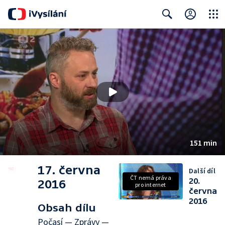
Close
Search
151 min
17. června
Další díl
ČT nemá práva
20.
2016
pro internet
června
2016
Obsah dílu
Počasí — Zprávy —