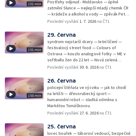
Postřehy odjinud - Moldavsko — úplné
151 min
zatmění Slunce — nejlepší mladý chemik ČR
— krádeže a alkohol u vody — zpěvák Peter
Cmorik
Poslední vysílání
1. 7. 2026
na ČT1
29. června
syndrom nejstarší dcery — letní líčení —
festivalový street food — Colours of
151 min
Ostrava — kouzlo analogové fotky — ME v
softballu žen do 22 let — Nová zelená
úsporám — Global Teacher Prize Czech
Poslední vysílání
30. 6. 2026
na ČT1
Republic
26. června
policejní štěňata ve výcviku — jak to chodí
na letišti — dřevorubecký sport —
150 min
humanoidní robot — sladká odměna s
Markétou Tomáškovou
Poslední vysílání
27. 6. 2026
na ČT1
25. června
lovec bouřek — táboroví vedoucí, bezpečné