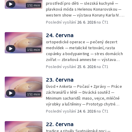
prostředí pro děti — slezská kuchyně —
151 min
plavková móda s Helenou Konarovskou —
western show — výstava Koruny Karla IV. —
mladý lezecký fenomén Josef Šindel
Poslední vysílání
26. 6. 2026
na ČT1
24. června
ortopedické operace — pečený dezert
medvídek — metalické tetování, rasta
151 min
copánky a bodypainting — stres domácích
zvířat — zbraňová amnestie — výstava
mikrofotografií rostlin — fenomenální
Poslední vysílání
25. 6. 2026
na ČT1
klavírista Matyáš Novák
23. června
Úvod + Anketa — Počasí + Zprávy — Práce
záchranářů v létě — Divácká soutěž —
151 min
Minimum sacharidů: maso, vejce, mléčné
výrobky a luštěniny — Prototyp chytré
vložky do bot pro běžce — Anketa +
Poslední vysílání
24. 6. 2026
na ČT1
Kalendárium — Škola hrou — Počasí — Práce
záchranářů v létě — Divácká soutěž —
22. června
Minimum sacharidů: maso, vejce, mléčné
tradice a rituály Svatojánské noci —