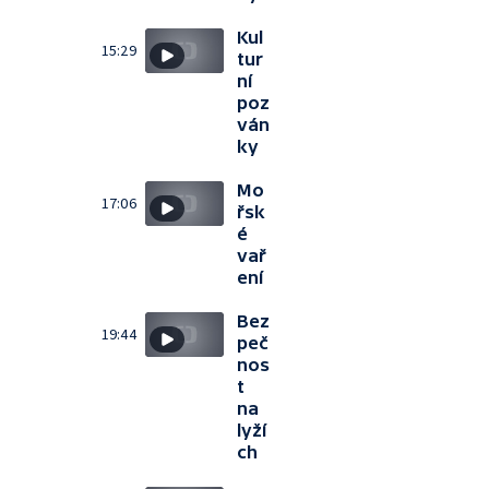
Kul
15:29
tur
ní
poz
ván
ky
Mo
17:06
řsk
é
vař
ení
Bez
19:44
peč
nos
t
na
lyží
ch