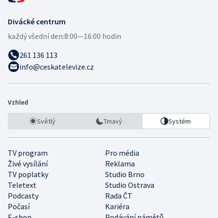
Divácké centrum
každý všední den:
8:00—16:00 hodin
261 136 113
info@ceskatelevize.cz
Vzhled
Světlý
Tmavý
Systém
TV program
Pro média
Živé vysílání
Reklama
TV poplatky
Studio Brno
Teletext
Studio Ostrava
Podcasty
Rada ČT
Počasí
Kariéra
E-shop
Podávání námětů