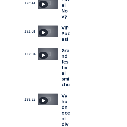
126:41
el
No
vý
VIP
131:01
Poč
así
Gra
132:04
nd
fes
tiv
al
smí
chu
Vy
138:28
ho
dn
oce
ní
div