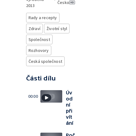
Česko
2013
Rady a recepty
Zdraví
Životní styl
Společnost
Rozhovory
Česká společnost
Části dílu
Úv
00:00
od
ní
při
vít
ání
Poč