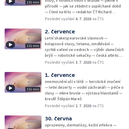
vody, v hotelích nebo v letadle — piknik v
151 min
přírodě — jak se zklidnit v uspěchané době
— čtení na léto — redaktor ČT Richard
Samko
Poslední vysílání
4. 7. 2026
na ČT1
2. července
Letní shakespearovské slavnosti —
kolapsové stavy, tetanie, omdlévání —
151 min
rychlé vaření ve vedrech — výběr slunečních
brýlí — robotické sekačky — česká atletická
rekordmanka — psí seriál: výmarský
Poslední vysílání
3. 7. 2026
na ČT1
dlouhosrstý ohař
1. července
onemocnění uší v létě — turistické značení
— letní dezerty — vodní záchranáři — péče o
151 min
vlasy — inline brusle — výstava hlavolamů —
kreslíř Štěpán Mareš
Poslední vysílání
2. 7. 2026
na ČT1
30. června
opruzeniny, dermatózy, kožní infekce —