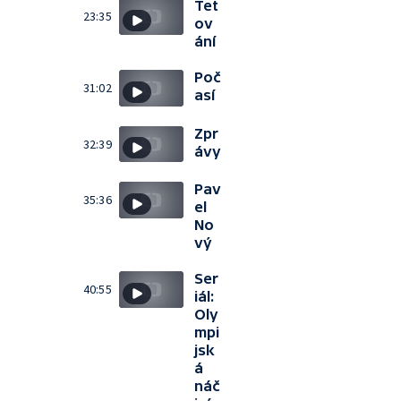
Tet
23:35
ov
ání
Poč
31:02
así
Zpr
32:39
ávy
Pav
35:36
el
No
vý
Ser
40:55
iál:
Oly
mpi
jsk
á
náč