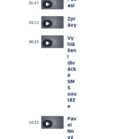
01:47
así
Zpr
03:12
ávy
Vy
06:25
hlá
šen
í
div
áck
é
SM
S
sou
těž
e
Pav
10:32
el
No
vý