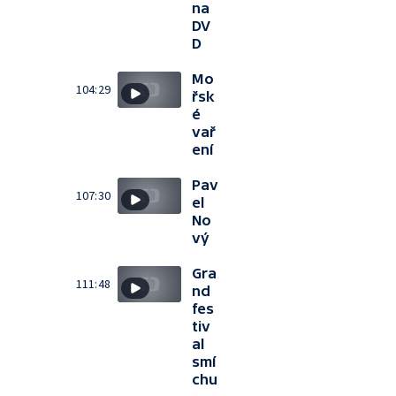
na
DV
D
Mo
104:29
řsk
é
vař
ení
Pav
107:30
el
No
vý
Gra
111:48
nd
fes
tiv
al
smí
chu