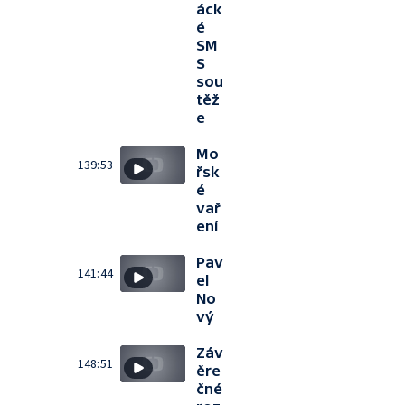
áck
é
SM
S
sou
těž
e
Mo
139:53
řsk
é
vař
ení
Pav
141:44
el
No
vý
Záv
148:51
ěre
čné