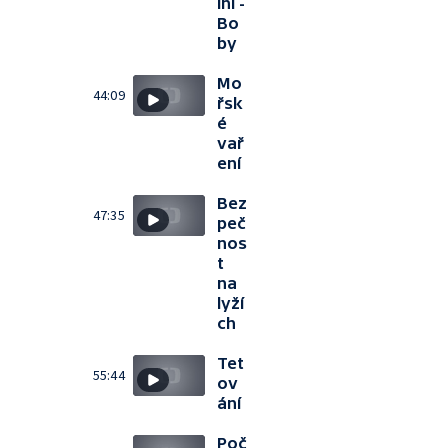
iní -
Bo
by
Mo
44:09
řsk
é
vař
ení
Bez
47:35
peč
nos
t
na
lyží
ch
Tet
55:44
ov
ání
Poč