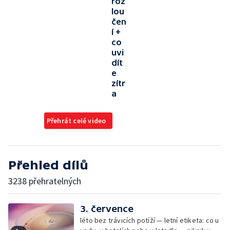
roz
lou
čen
í +
co
uvi
dít
e
zítr
a
Přehrát celé video
Přehled dílů
3238 přehratelných
3. července
léto bez trávicích potíží — letní etiketa: co u