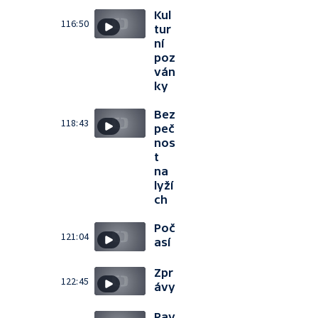
Kul
116:50
tur
ní
poz
ván
ky
Bez
118:43
peč
nos
t
na
lyží
ch
Poč
121:04
así
Zpr
122:45
ávy
Pav