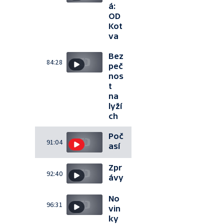
á:
OD
Kot
va
Bez
84:28
peč
nos
t
na
lyží
ch
Poč
91:04
así
Zpr
92:40
ávy
No
96:31
vin
ky