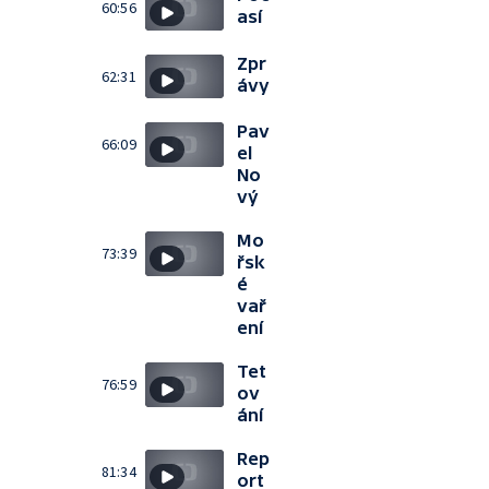
60:56
así
Zpr
62:31
ávy
Pav
66:09
el
No
vý
Mo
73:39
řsk
é
vař
ení
Tet
76:59
ov
ání
Rep
81:34
ort