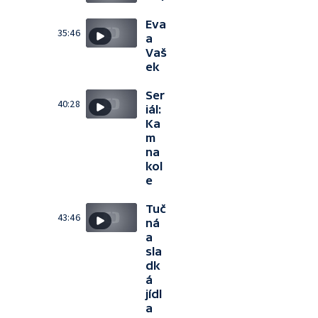
Eva
35:46
a
Vaš
ek
Ser
40:28
iál:
Ka
m
na
kol
e
Tuč
43:46
ná
a
sla
dk
á
jídl
a