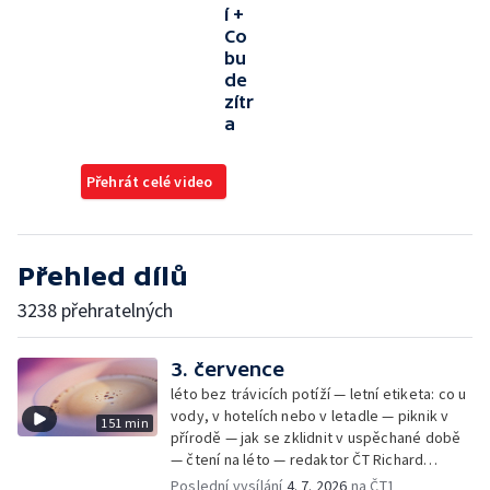
í +
Co
bu
de
zítr
a
Přehrát celé video
Přehled dílů
3238 přehratelných
3. července
léto bez trávicích potíží — letní etiketa: co u
vody, v hotelích nebo v letadle — piknik v
151 min
přírodě — jak se zklidnit v uspěchané době
— čtení na léto — redaktor ČT Richard
Samko
Poslední vysílání
4. 7. 2026
na ČT1