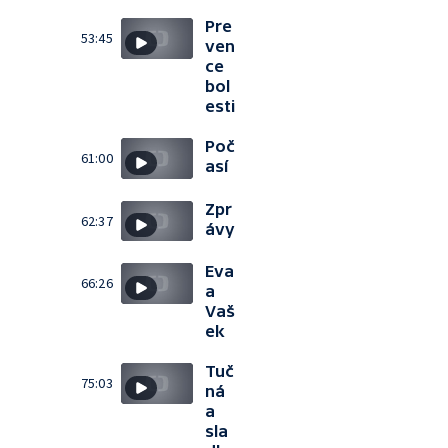
Pre
53:45
ven
ce
bol
esti
Poč
61:00
así
Zpr
62:37
ávy
Eva
66:26
a
Vaš
ek
Tuč
75:03
ná
a
sla