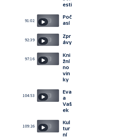
esti
Poč
91:02
así
Zpr
92:39
ávy
Kni
97:16
žní
no
vin
ky
Eva
104:53
a
Vaš
ek
Kul
109:26
tur
ní