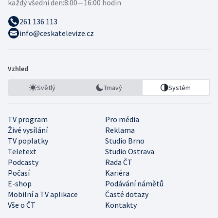
každý všední den:
8:00—16:00 hodin
261 136 113
info@ceskatelevize.cz
Vzhled
Světlý
Tmavý
Systém
TV program
Pro média
Živé vysílání
Reklama
TV poplatky
Studio Brno
Teletext
Studio Ostrava
Podcasty
Rada ČT
Počasí
Kariéra
E-shop
Podávání námětů
Mobilní a TV aplikace
Časté dotazy
Vše o ČT
Kontakty