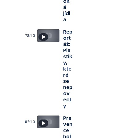
dk
á
jídl
a
Rep
78:10
ort
áž:
Pla
stik
y,
kte
ré
se
nep
ov
edl
y
Pre
82:10
ven
ce
bol