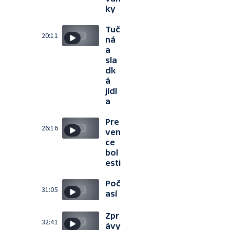
ky
Tuč
20:11
ná
a
sla
dk
á
jídl
a
Pre
26:16
ven
ce
bol
esti
Poč
31:05
así
Zpr
32:41
ávy