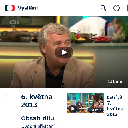
Cl
Search
151 min
6. května
Další díl
7.
2013
května
151 min
2013
Obsah dílu
Úvodní přivítání —