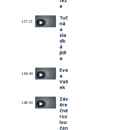
těž
e
Tuč
137:21
ná
a
sla
dk
á
jídl
a
Eva
140:40
a
Vaš
ek
Záv
148:43
ěre
čné
roz
lou
čen