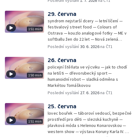
Poslední vysílání
1. 7. 2026
na ČT1
29. června
syndrom nejstarší dcery — letní líčení —
festivalový street food — Colours of
151 min
Ostrava — kouzlo analogové fotky — ME v
softballu žen do 22 let — Nová zelená
úsporám — Global Teacher Prize Czech
Poslední vysílání
30. 6. 2026
na ČT1
Republic
26. června
policejní štěňata ve výcviku — jak to chodí
na letišti — dřevorubecký sport —
150 min
humanoidní robot — sladká odměna s
Markétou Tomáškovou
Poslední vysílání
27. 6. 2026
na ČT1
25. června
lovec bouřek — táboroví vedoucí, bezpečné
prostředí pro děti — slezská kuchyně —
151 min
plavková móda s Helenou Konarovskou —
western show — výstava Koruny Karla IV. —