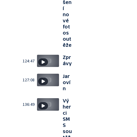
šen
í
no
vé
fot
os
out
ěže
Zpr
124:47
ávy
Jar
127:08
oví
n
Vý
136:49
her
ci
SM
S
sou