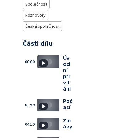
Společnost
Rozhovory
Česká společnost
Části dílu
Úv
00:00
od
ní
při
vít
ání
Poč
01:59
así
Zpr
04:19
ávy