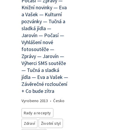
Počasí — Zprávy —
Knižní novinky — Eva
a Vašek — Kulturní
pozvánky — Tučná a
sladká jídla —
Jarovín — Počasí —
Vyhlášení nové
fotosoutěže —
Zprávy — Jarovín —
Výherci SMS soutěže
— Tučná a sladká
jídla — Eva a Vašek —
Závěrečné rozloučení
+ Co bude zítra
Vyrobeno
2013
•
Česko
Rady a recepty
Zdraví
Životní styl