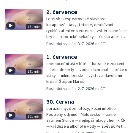
2. července
Letní shakespearovské slavnosti —
kolapsové stavy, tetanie, omdlévání —
151 min
rychlé vaření ve vedrech — výběr slunečních
brýlí — robotické sekačky — česká atletická
rekordmanka — psí seriál: výmarský
Poslední vysílání
3. 7. 2026
na ČT1
dlouhosrstý ohař
1. července
onemocnění uší v létě — turistické značení
— letní dezerty — vodní záchranáři — péče o
151 min
vlasy — inline brusle — výstava hlavolamů —
kreslíř Štěpán Mareš
Poslední vysílání
2. 7. 2026
na ČT1
30. června
opruzeniny, dermatózy, kožní infekce —
Postřehy odjinud - Moldavsko — úplné
151 min
zatmění Slunce — nejlepší mladý chemik ČR
— krádeže a alkohol u vody — zpěvák Peter
Cmorik