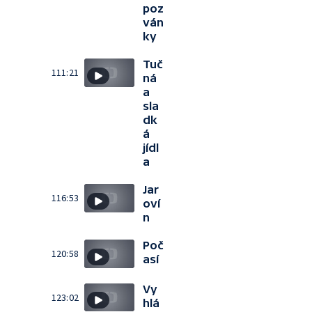
poz
ván
ky
Tuč
111:21
ná
a
sla
dk
á
jídl
a
Jar
116:53
oví
n
Poč
120:58
así
Vy
123:02
hlá