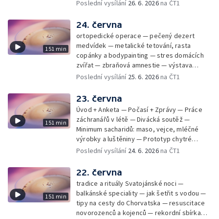
mladý lezecký fenomén Josef Šindel
Poslední vysílání
26. 6. 2026
na ČT1
24. června
ortopedické operace — pečený dezert
medvídek — metalické tetování, rasta
151 min
copánky a bodypainting — stres domácích
zvířat — zbraňová amnestie — výstava
mikrofotografií rostlin — fenomenální
Poslední vysílání
25. 6. 2026
na ČT1
klavírista Matyáš Novák
23. června
Úvod + Anketa — Počasí + Zprávy — Práce
záchranářů v létě — Divácká soutěž —
151 min
Minimum sacharidů: maso, vejce, mléčné
výrobky a luštěniny — Prototyp chytré
vložky do bot pro běžce — Anketa +
Poslední vysílání
24. 6. 2026
na ČT1
Kalendárium — Škola hrou — Počasí — Práce
záchranářů v létě — Divácká soutěž —
22. června
Minimum sacharidů: maso, vejce, mléčné
tradice a rituály Svatojánské noci —
výrobky a luštěniny — Jak se udržet v
balkánské speciality — jak šetřit s vodou —
151 min
kondici v létě bez posilovny — Prototyp
tipy na cesty do Chorvatska — resuscitace
chytré vložky do bot pro běžce — Anketa +
novorozenců a kojenců — rekordní sbírka
aktuálně — Škola hrou — Upoutávka na další