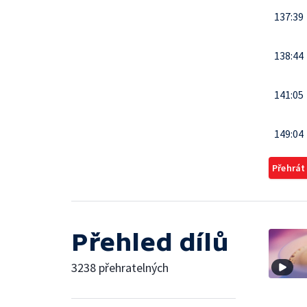
137:39
138:44
141:05
149:04
Přehrát
Přehled dílů
3238 přehratelných