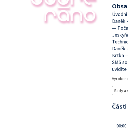
Obsa
Úvodní 
Daněk —
— Počas
Jeskyňá
Techni
Daněk —
Krtka —
SMS sou
uvidíte 
Vyroben
Rady a 
Části
00:00