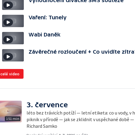
Vyhodnocení divácké SMS soutěže
Vaření: Tunely
Wabi Daněk
Závěrečné rozloučení + Co uvidíte zítra
 celé video
3. července
léto bez trávicích potíží — letní etiketa: co u vody, v
151 min
piknik v přírodě — jak se zklidnit v uspěchané době —
Richard Samko