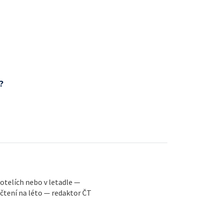
?
 hotelích nebo v letadle —
 čtení na léto — redaktor ČT