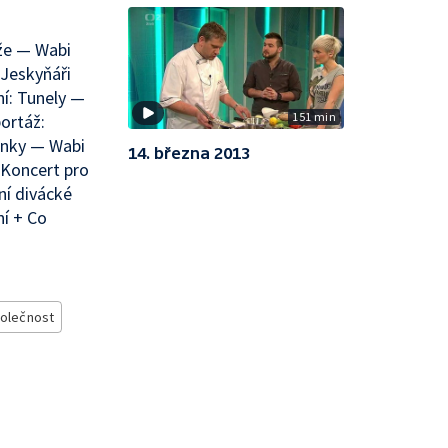
ěže — Wabi
 Jeskyňáři
í: Tunely —
151 min
ortáž:
inky — Wabi
14. března 2013
 Koncert pro
í divácké
í + Co
olečnost