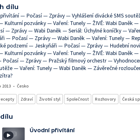
h dílu
přivítání — Počasí — Zprávy — Vyhlášení divácké SMS sout
 Kulturní pozvánky — Vaření: Tunely — ŽIVĚ: Wabi Daněk —
í — Zprávy — Wabi Daněk — Seriál: Úchylné koníčky — Vařen
ři — Počasí — Zprávy — Wabi Daněk — Vaření: Tunely — Rep
cké podzemí — Jeskyňáři — Počasí — Zprávy — Hudební nov
 Kulturní pozvánky — Vaření: Tunely — ŽIVĚ: Wabi Daněk —
 Počasí — Zprávy — Pražský filmový orchestr — Vyhodnocen
těže — Vaření: Tunely — Wabi Daněk — Závěrečné rozloučen
zítra?
o
2013
•
Česko
recepty
Zdraví
Životní styl
Společnost
Rozhovory
Česká sp
 dílu
Úvodní přivítání