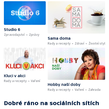
chytré vložky do bot pro běžce — Divácká
soutěž — Kniha veselých říkanek Hrátky se
zvířátky — Práce záchranářů v létě — Jak se
udržet v kondici v létě bez posilovny —
Škola hrou — Upoutávka na další vysílání —
Počasí + Zprávy — Mezinárodní folklórní
Studio 6
festival ve Strážnici — Minimum sacharidů:
Zpravodajství
Zprávy
maso, vejce, mléčné výrobky a luštěniny —
Sama doma
Kniha veselých říkanek Hrátky se zvířátky —
Rady a recepty
Zdraví
Životní styl
Umělecký festival Pohoda 2026 —
Vyhodnocení ankety + ČT tipy —
Vyhodnocení divácké soutěže — Práce
záchranářů v létě
Kluci v akci
Rady a recepty
Vaření
Hobby naší doby
Rady a recepty
Vaření
Zahrada
Dobré ráno
na sociálních sítích