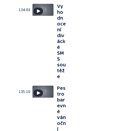
Vy
134:03
ho
dn
oce
ní
div
áck
é
SM
S
sou
těž
e
Pes
135:10
tro
bar
evn
é
ván
očn
í