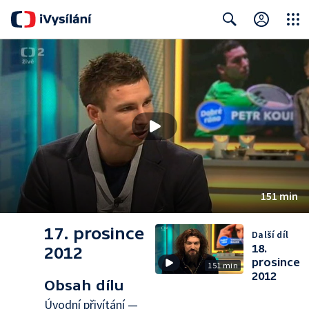
Close
Search
151 min
17. prosince
Další díl
18.
2012
prosince
151 min
2012
Obsah dílu
Úvodní přivítání —