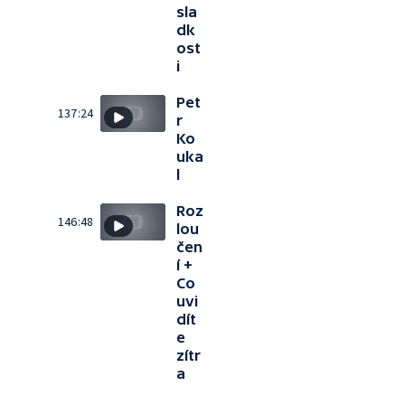
sla
dk
ost
i
Pet
137:24
r
Ko
uka
l
Roz
146:48
lou
čen
í +
Co
uvi
dít
e
zítr
a