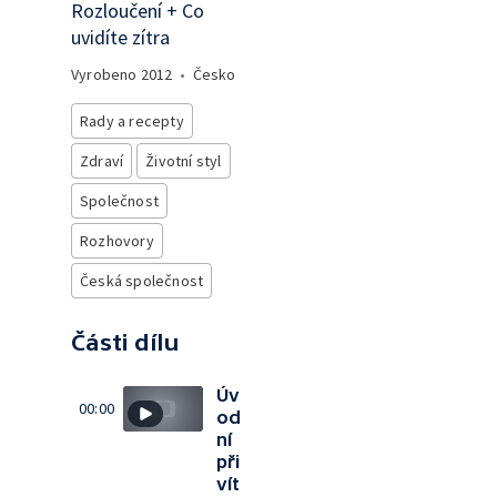
Rozloučení + Co
uvidíte zítra
Vyrobeno
2012
•
Česko
Rady a recepty
Zdraví
Životní styl
Společnost
Rozhovory
Česká společnost
Části dílu
Úv
00:00
od
ní
při
vít