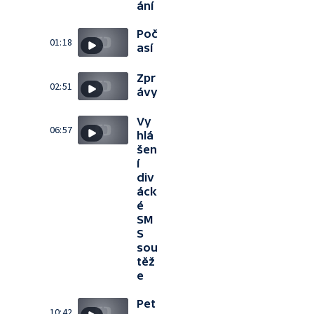
ání
Poč
01:18
así
Zpr
02:51
ávy
Vy
06:57
hlá
šen
í
div
áck
é
SM
S
sou
těž
e
Pet
10:42