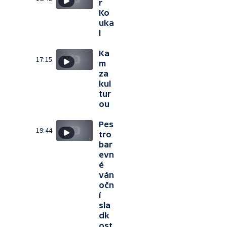
r
Ko
uka
l
Ka
17:15
m
za
kul
tur
ou
Pes
19:44
tro
bar
evn
é
ván
očn
í
sla
dk
ost