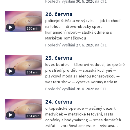
úsporám — Global Teacher Prize Czech
Poslední vysílání
30. 6. 2026
na ČT1
Republic
26. června
policejní štěňata ve výcviku — jak to chodí
na letišti — dřevorubecký sport —
150 min
humanoidní robot — sladká odměna s
Markétou Tomáškovou
Poslední vysílání
27. 6. 2026
na ČT1
25. června
lovec bouřek — táboroví vedoucí, bezpečné
prostředí pro děti — slezská kuchyně —
151 min
plavková móda s Helenou Konarovskou —
western show — výstava Koruny Karla IV. —
mladý lezecký fenomén Josef Šindel
Poslední vysílání
26. 6. 2026
na ČT1
24. června
ortopedické operace — pečený dezert
medvídek — metalické tetování, rasta
151 min
copánky a bodypainting — stres domácích
zvířat — zbraňová amnestie — výstava