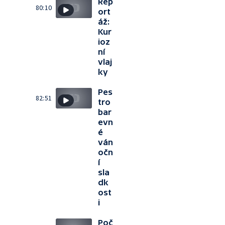
Rep
80:10
ort
áž:
Kur
ioz
ní
vlaj
ky
Pes
82:51
tro
bar
evn
é
ván
očn
í
sla
dk
ost
i
Poč