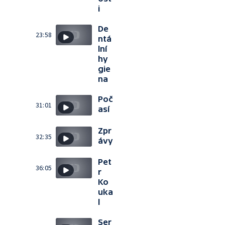
i
De
23:58
ntá
lní
hy
gie
na
Poč
31:01
así
Zpr
32:35
ávy
Pet
36:05
r
Ko
uka
l
Ser