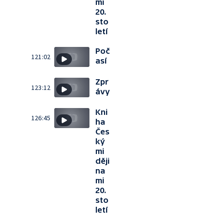
mi
20.
sto
letí
Poč
121:02
así
Zpr
123:12
ávy
Kni
126:45
ha
Čes
ký
mi
ději
na
mi
20.
sto
letí