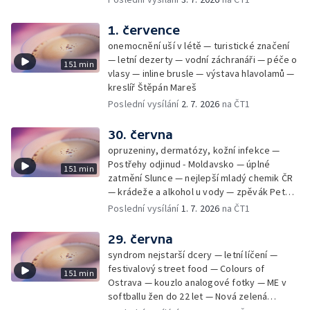
dlouhosrstý ohař
1. července
onemocnění uší v létě — turistické značení
— letní dezerty — vodní záchranáři — péče o
151 min
vlasy — inline brusle — výstava hlavolamů —
kreslíř Štěpán Mareš
Poslední vysílání
2. 7. 2026
na ČT1
30. června
opruzeniny, dermatózy, kožní infekce —
Postřehy odjinud - Moldavsko — úplné
151 min
zatmění Slunce — nejlepší mladý chemik ČR
— krádeže a alkohol u vody — zpěvák Peter
Cmorik
Poslední vysílání
1. 7. 2026
na ČT1
29. června
syndrom nejstarší dcery — letní líčení —
festivalový street food — Colours of
151 min
Ostrava — kouzlo analogové fotky — ME v
softballu žen do 22 let — Nová zelená