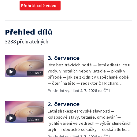
Přehrát celé video
Přehled dílů
3238 přehratelných
3. července
léto bez trávicích potíží — letní etiketa: co u
vody, v hotelích nebo v letadle — piknik v
151 min
přírodě — jak se zklidnit v uspěchané době
— čtení na léto — redaktor ČT Richard
Samko
Poslední vysílání
4. 7. 2026
na ČT1
2. července
Letní shakespearovské slavnosti —
kolapsové stavy, tetanie, omdlévání —
151 min
rychlé vaření ve vedrech — výběr slunečních
brýlí — robotické sekačky — česká atletická
rekordmanka — psí seriál: výmarský
Poslední vysílání
3. 7. 2026
na ČT1