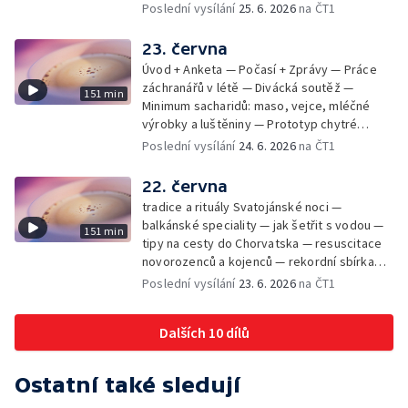
mikrofotografií rostlin — fenomenální
Poslední vysílání
25. 6. 2026
na ČT1
klavírista Matyáš Novák
23. června
Úvod + Anketa — Počasí + Zprávy — Práce
záchranářů v létě — Divácká soutěž —
151 min
Minimum sacharidů: maso, vejce, mléčné
výrobky a luštěniny — Prototyp chytré
vložky do bot pro běžce — Anketa +
Poslední vysílání
24. 6. 2026
na ČT1
Kalendárium — Škola hrou — Počasí — Práce
záchranářů v létě — Divácká soutěž —
22. června
Minimum sacharidů: maso, vejce, mléčné
tradice a rituály Svatojánské noci —
výrobky a luštěniny — Jak se udržet v
balkánské speciality — jak šetřit s vodou —
151 min
kondici v létě bez posilovny — Prototyp
tipy na cesty do Chorvatska — resuscitace
chytré vložky do bot pro běžce — Anketa +
novorozenců a kojenců — rekordní sbírka
aktuálně — Škola hrou — Upoutávka na další
velkých modelů aut — výroba šperků se
Poslední vysílání
23. 6. 2026
na ČT1
vysílání — Počasí + Zprávy — Práce
šperkařem
záchranářů v létě — Divácká soutěž —
Minimum sacharidů: maso, vejce, mléčné
Dalších 10 dílů
výrobky a luštěniny — Mezinárodní folklórní
festival ve Strážnici — Jak se udržet v
kondici v létě bez posilovny — Anketa +
Ostatní také sledují
Aktuálně — Škola hrou — Počasí — Prototyp