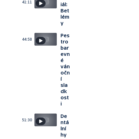
41:11
iál:
Bet
lém
y
Pes
44:58
tro
bar
evn
é
ván
očn
í
sla
dk
ost
i
De
51:30
ntá
lní
hy