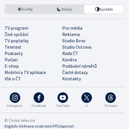
Světlý
Tmavý
Systém
TV program
Pro média
Živé vysílání
Reklama
TV poplatky
Studio Brno
Teletext
Studio Ostrava
Podcasty
Rada ČT
Počasí
Kariéra
E-shop
Podávání námětů
Mobilní a TV aplikace
Časté dotazy
Vše o ČT
Kontakty
Instagram
Facebook
YouTube
X
Threads
© Česká televize
•
•
English
Ochrana soukromí
Přístupnost