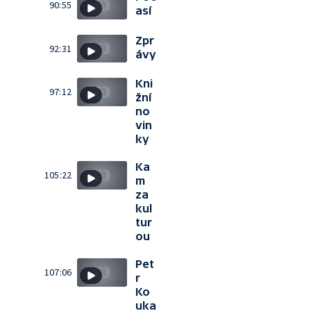
90:55
así
Zpr
92:31
ávy
Kni
97:12
žní
no
vin
ky
Ka
105:22
m
za
kul
tur
ou
Pet
107:06
r
Ko
uka