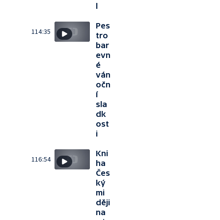
l
Pes
114:35
tro
bar
evn
é
ván
očn
í
sla
dk
ost
i
Kni
116:54
ha
Čes
ký
mi
ději
na