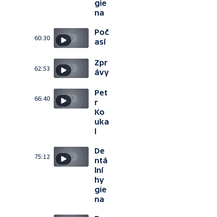
gie
na
Poč
60:30
así
Zpr
62:53
ávy
Pet
66:40
r
Ko
uka
l
De
75:12
ntá
lní
hy
gie
na